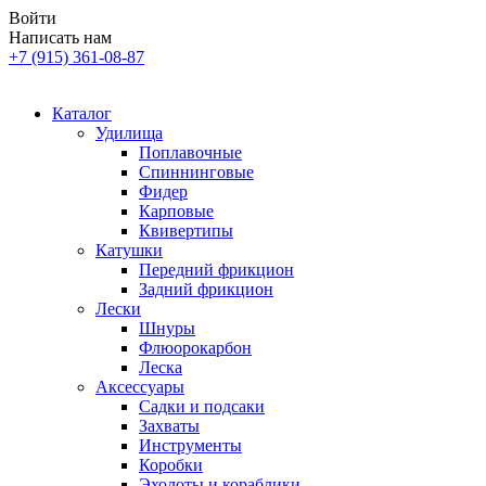
Войти
Написать нам
+7 (915) 361-08-87
Каталог
Удилища
Поплавочные
Спиннинговые
Фидер
Карповые
Квивертипы
Катушки
Передний фрикцион
Задний фрикцион
Лески
Шнуры
Флюорокарбон
Леска
Аксессуары
Садки и подсаки
Захваты
Инструменты
Коробки
Эхолоты и кораблики