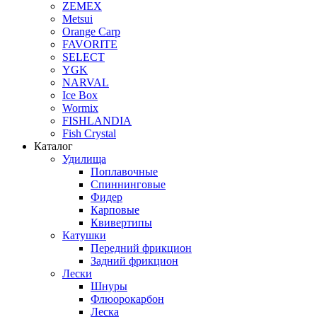
ZEMEX
Metsui
Orange Carp
FAVORITE
SELECT
YGK
NARVAL
Ice Box
Wormix
FISHLANDIA
Fish Crystal
Каталог
Удилища
Поплавочные
Спиннинговые
Фидер
Карповые
Квивертипы
Катушки
Передний фрикцион
Задний фрикцион
Лески
Шнуры
Флюорокарбон
Леска