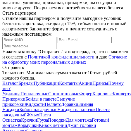
магазина: удилища, приманки, прикормки, аксессуары и
многое другое. Покрываем все потребности вашего бизнеса.
Стать партнером
Станьте нашим партнером и получайте выгодные условия:
бесплатная доставка, скидки до 15%, гибкая оплата и полный
ассортимент. Заполните форму и начните сотрудничать с
надежным поставщиком
Нажимая кнопку "Отправить" я подтверждаю, что ознакомлен
и согласен с
Политикой конфиденциальности
и даю
Согласие
на обработку моих персональных данных
Отправить
Только опт. Минимальная сумма заказа от 10 тыс. рублей
каждого бренда.
Каталог
Бренды
Публикации
Контакты
Акции
Прайсы
Почему
мы?
Удилища
Поплавочные
Спиннинговые
Фидер
Карповые
Квиверт
Прикормки
Бойлы в пакете
Сыпучие
прикормки
Жидкости
Пеллетс
Добавки
Зимняя
Насадки
Бойлы насадочные
Насадка на крючок
Пелетс
насадочный
Жмых
Паста
Оснастка
Крючки
Груза
Поводки
Для монтажа
Готовый
монтаж
Кормушки
Кивок летний
Джиг-головки
Аксессуары
Садки и