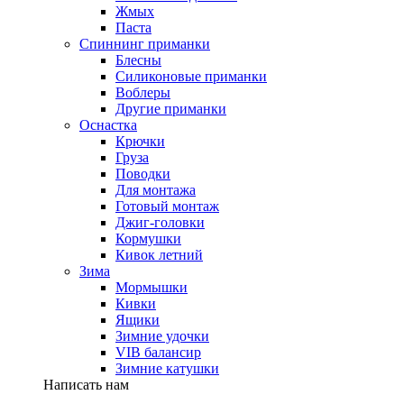
Жмых
Паста
Спиннинг приманки
Блесны
Силиконовые приманки
Воблеры
Другие приманки
Оснастка
Крючки
Груза
Поводки
Для монтажа
Готовый монтаж
Джиг-головки
Кормушки
Кивок летний
Зима
Мормышки
Кивки
Ящики
Зимние удочки
VIB балансир
Зимние катушки
Написать нам