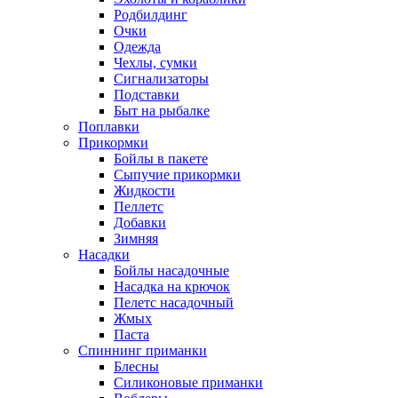
Родбилдинг
Очки
Одежда
Чехлы, сумки
Сигнализаторы
Подставки
Быт на рыбалке
Поплавки
Прикормки
Бойлы в пакете
Сыпучие прикормки
Жидкости
Пеллетс
Добавки
Зимняя
Насадки
Бойлы насадочные
Насадка на крючок
Пелетс насадочный
Жмых
Паста
Спиннинг приманки
Блесны
Силиконовые приманки