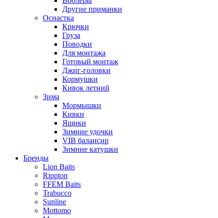
Воблеры
Другие приманки
Оснастка
Крючки
Груза
Поводки
Для монтажа
Готовый монтаж
Джиг-головки
Кормушки
Кивок летний
Зима
Мормышки
Кивки
Ящики
Зимние удочки
VIB балансир
Зимние катушки
Бренды
Lion Baits
Rippton
FFEM Baits
Trabucco
Sunline
Mottomo