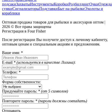
подсаки
Захваты
Инструменты
Коробки
Родбилдинг
Очки
Одежда
сумки
Сигнализаторы
Подставки
Быт на рыбалке
Эхолоты и
кораблики
Оптовая продажа товаров для рыбалки и аксесуаров оптом |
2026 © Все права защищены
Регистрация в Four Fisher
После регистрации Вы получите доступ к личному кабинету,
оптовым ценам и специальным акциям и предложениям.
Ваше имя:
*
E-mail
* (используется в качестве Логина)
:
Телефон:
*
Форма собственности:
Придумайте пароль:
* (от 5 символов)
Повторите пароль:
* (пароли должны совпадать)
Отправить