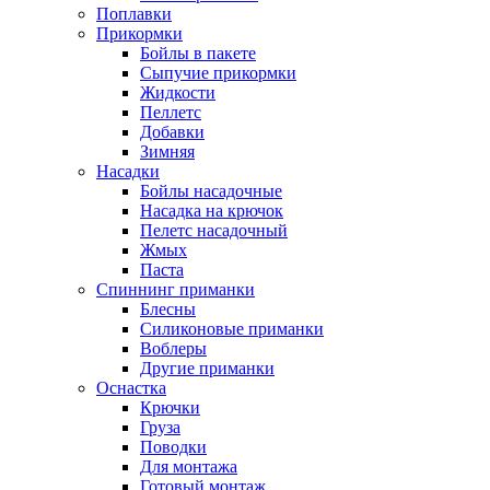
Поплавки
Прикормки
Бойлы в пакете
Сыпучие прикормки
Жидкости
Пеллетс
Добавки
Зимняя
Насадки
Бойлы насадочные
Насадка на крючок
Пелетс насадочный
Жмых
Паста
Спиннинг приманки
Блесны
Силиконовые приманки
Воблеры
Другие приманки
Оснастка
Крючки
Груза
Поводки
Для монтажа
Готовый монтаж