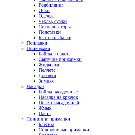
Родбилдинг
Очки
Одежда
Чехлы, сумки
Сигнализаторы
Подставки
Быт на рыбалке
Поплавки
Прикормки
Бойлы в пакете
Сыпучие прикормки
Жидкости
Пеллетс
Добавки
Зимняя
Насадки
Бойлы насадочные
Насадка на крючок
Пелетс насадочный
Жмых
Паста
Спиннинг приманки
Блесны
Силиконовые приманки