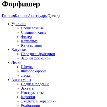
Форфишер
Главная
Каталог
Аксессуары
Одежда
Удилища
Поплавочные
Спиннинговые
Фидер
Карповые
Квивертипы
Катушки
Передний фрикцион
Задний фрикцион
Лески
Шнуры
Флюорокарбон
Леска
Аксессуары
Садки и подсаки
Захваты
Инструменты
Коробки
Эхолоты и кораблики
Родбилдинг