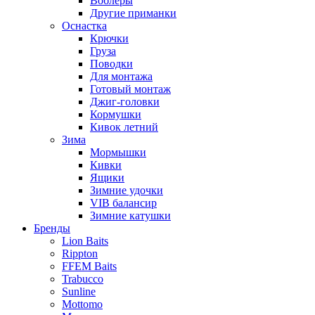
Воблеры
Другие приманки
Оснастка
Крючки
Груза
Поводки
Для монтажа
Готовый монтаж
Джиг-головки
Кормушки
Кивок летний
Зима
Мормышки
Кивки
Ящики
Зимние удочки
VIB балансир
Зимние катушки
Бренды
Lion Baits
Rippton
FFEM Baits
Trabucco
Sunline
Mottomo