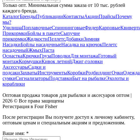
Только опт. Минимальная сумма заказа от 10 тыс. рублей
каждого бренда.
Каталог
Бренды
Публикации
Контакты
Акции
Прайсы
Почему
мы?
Удилища
Поплавочные
Спиннинговые
Фидер
Карповые
Квиверт
Прикормки
Бойлы в пакете
Сыпучие
прикормки
Жидкости
Пеллетс
Добавки
Зимняя
Насадки
Бойлы насадочные
Насадка на крючок
Пелетс
насадочный
Жмых
Паста
Оснастка
Крючки
Груза
Поводки
Для монтажа
Готовый
монтаж
Кормушки
Кивок летний
Джиг-головки
Аксессуары
Садки и
подсаки
Захваты
Инструменты
Коробки
Родбилдинг
Очки
Одежда
сумки
Сигнализаторы
Подставки
Быт на рыбалке
Эхолоты и
кораблики
Оптовая продажа товаров для рыбалки и аксесуаров оптом |
2026 © Все права защищены
Регистрация в Four Fisher
После регистрации Вы получите доступ к личному кабинету,
оптовым ценам и специальным акциям и предложениям.
Ваше имя:
*