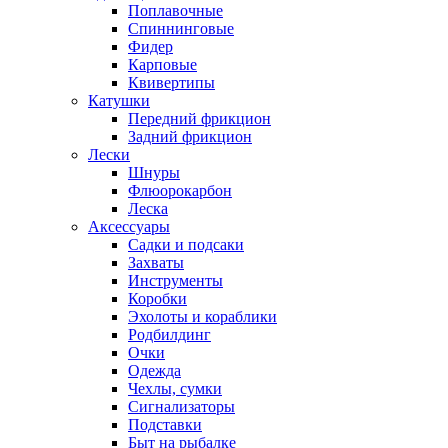
Поплавочные
Спиннинговые
Фидер
Карповые
Квивертипы
Катушки
Передний фрикцион
Задний фрикцион
Лески
Шнуры
Флюорокарбон
Леска
Аксессуары
Садки и подсаки
Захваты
Инструменты
Коробки
Эхолоты и кораблики
Родбилдинг
Очки
Одежда
Чехлы, сумки
Сигнализаторы
Подставки
Быт на рыбалке