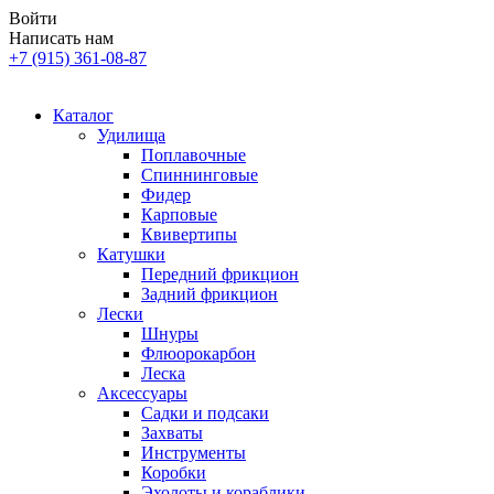
Войти
Написать нам
+7 (915) 361-08-87
Каталог
Удилища
Поплавочные
Спиннинговые
Фидер
Карповые
Квивертипы
Катушки
Передний фрикцион
Задний фрикцион
Лески
Шнуры
Флюорокарбон
Леска
Аксессуары
Садки и подсаки
Захваты
Инструменты
Коробки
Эхолоты и кораблики