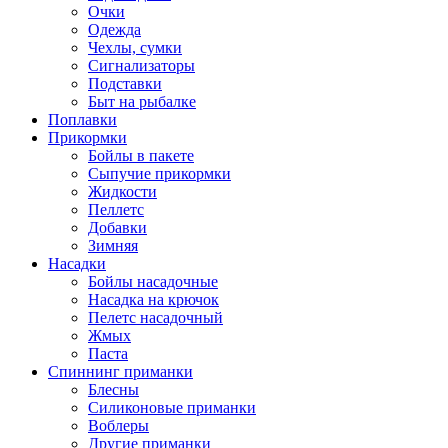
Очки
Одежда
Чехлы, сумки
Сигнализаторы
Подставки
Быт на рыбалке
Поплавки
Прикормки
Бойлы в пакете
Сыпучие прикормки
Жидкости
Пеллетс
Добавки
Зимняя
Насадки
Бойлы насадочные
Насадка на крючок
Пелетс насадочный
Жмых
Паста
Спиннинг приманки
Блесны
Силиконовые приманки
Воблеры
Другие приманки