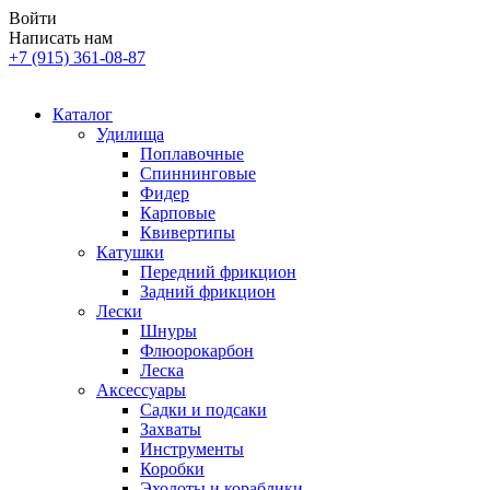
Войти
Написать нам
+7 (915) 361-08-87
Каталог
Удилища
Поплавочные
Спиннинговые
Фидер
Карповые
Квивертипы
Катушки
Передний фрикцион
Задний фрикцион
Лески
Шнуры
Флюорокарбон
Леска
Аксессуары
Садки и подсаки
Захваты
Инструменты
Коробки
Эхолоты и кораблики