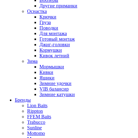
Воблеры
Другие приманки
Оснастка
Крючки
Груза
Поводки
Для монтажа
Готовый монтаж
Джиг-головки
Кормушки
Кивок летний
Зима
Мормышки
Кивки
Ящики
Зимние удочки
VIB балансир
Зимние катушки
Бренды
Lion Baits
Rippton
FFEM Baits
Trabucco
Sunline
Mottomo