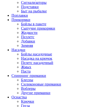
Сигнализаторы
Подставки
Быт на рыбалке
Поплавки
Прикормки
Бойлы в пакете
Сыпучие прикормки
Жидкости
Пеллетс
Добавки
Зимняя
Насадки
Бойлы насадочные
Насадка на крючок
Пелетс насадочный
Жмых
Паста
Спиннинг приманки
Блесны
Силиконовые приманки
Воблеры
Другие приманки
Оснастка
Крючки
Груза