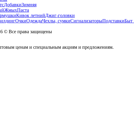
тс
Добавки
Зимняя
ый
Жмых
Паста
рмушки
Кивок летний
Джиг-головки
билдинг
Очки
Одежда
Чехлы, сумки
Сигнализаторы
Подставки
Быт 
026 © Все права защищены
оптовым ценам и специальным акциям и предложениям.