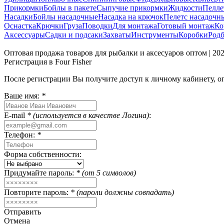
Прикормки
Бойлы в пакете
Сыпучие прикормки
Жидкости
Пелле
Насадки
Бойлы насадочные
Насадка на крючок
Пелетс насадочн
Оснастка
Крючки
Груза
Поводки
Для монтажа
Готовый монтаж
Ко
Аксессуары
Садки и подсаки
Захваты
Инструменты
Коробки
Род
Оптовая продажа товаров для рыбалки и аксесуаров оптом | 2
Регистрация в Four Fisher
После регистрации Вы получите доступ к личному кабинету, 
Ваше имя:
*
E-mail
* (используется в качестве Логина)
:
Телефон:
*
Форма собственности:
Придумайте пароль:
* (от 5 символов)
Повторите пароль:
* (пароли должны совпадать)
Отправить
Отмена