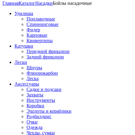
Главная
Каталог
Насадки
Бойлы насадочные
Удилища
Поплавочные
Спиннинговые
Фидер
Карповые
Квивертипы
Катушки
Передний фрикцион
Задний фрикцион
Лески
Шнуры
Флюорокарбон
Леска
Аксессуары
Садки и подсаки
Захваты
Инструменты
Коробки
Эхолоты и кораблики
Родбилдинг
Очки
Одежда
Чехлы, сумки