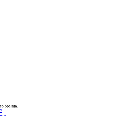
го бренда.
?
ипы