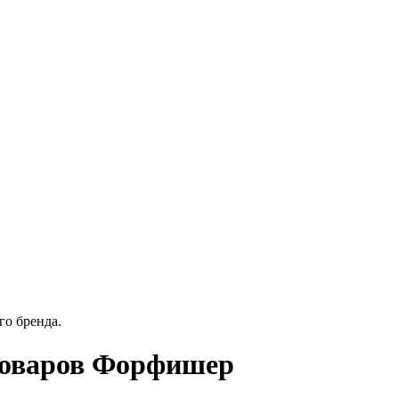
го бренда.
 товаров Форфишер