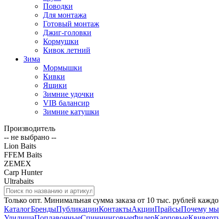
Поводки
Для монтажа
Готовый монтаж
Джиг-головки
Кормушки
Кивок летний
Зима
Мормышки
Кивки
Ящики
Зимние удочки
VIB балансир
Зимние катушки
Производитель
-- не выбрано --
Lion Baits
FFEM Baits
ZEMEX
Carp Hunter
Ultrabaits
Только опт. Минимальная сумма заказа от 10 тыс. рублей каждо
Каталог
Бренды
Публикации
Контакты
Акции
Прайсы
Почему мы
Удилища
Поплавочные
Спиннинговые
Фидер
Карповые
Квиверт