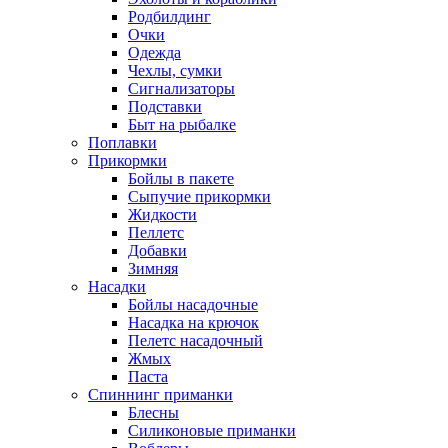
Родбилдинг
Очки
Одежда
Чехлы, сумки
Сигнализаторы
Подставки
Быт на рыбалке
Поплавки
Прикормки
Бойлы в пакете
Сыпучие прикормки
Жидкости
Пеллетс
Добавки
Зимняя
Насадки
Бойлы насадочные
Насадка на крючок
Пелетс насадочный
Жмых
Паста
Спиннинг приманки
Блесны
Силиконовые приманки