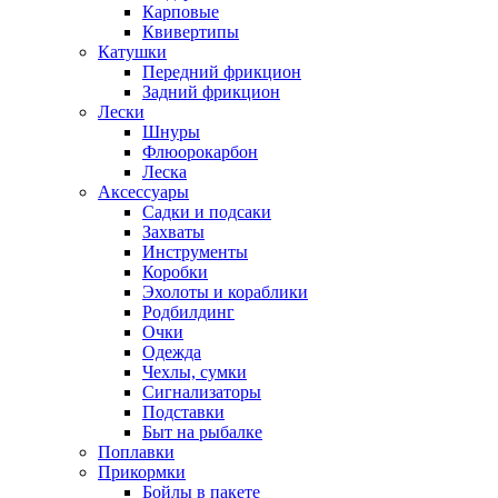
Карповые
Квивертипы
Катушки
Передний фрикцион
Задний фрикцион
Лески
Шнуры
Флюорокарбон
Леска
Аксессуары
Садки и подсаки
Захваты
Инструменты
Коробки
Эхолоты и кораблики
Родбилдинг
Очки
Одежда
Чехлы, сумки
Сигнализаторы
Подставки
Быт на рыбалке
Поплавки
Прикормки
Бойлы в пакете