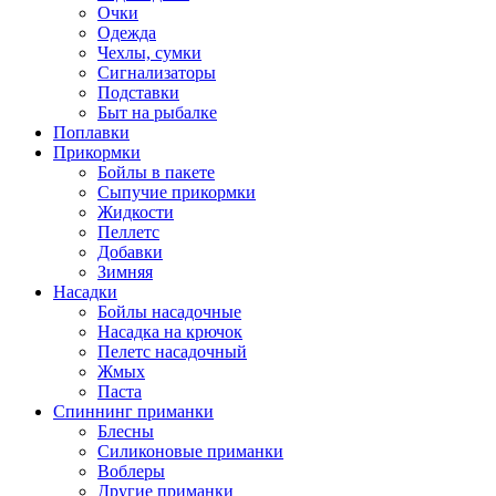
Очки
Одежда
Чехлы, сумки
Сигнализаторы
Подставки
Быт на рыбалке
Поплавки
Прикормки
Бойлы в пакете
Сыпучие прикормки
Жидкости
Пеллетс
Добавки
Зимняя
Насадки
Бойлы насадочные
Насадка на крючок
Пелетс насадочный
Жмых
Паста
Спиннинг приманки
Блесны
Силиконовые приманки
Воблеры
Другие приманки