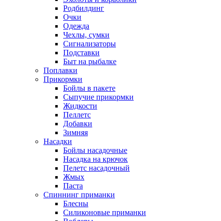
Родбилдинг
Очки
Одежда
Чехлы, сумки
Сигнализаторы
Подставки
Быт на рыбалке
Поплавки
Прикормки
Бойлы в пакете
Сыпучие прикормки
Жидкости
Пеллетс
Добавки
Зимняя
Насадки
Бойлы насадочные
Насадка на крючок
Пелетс насадочный
Жмых
Паста
Спиннинг приманки
Блесны
Силиконовые приманки