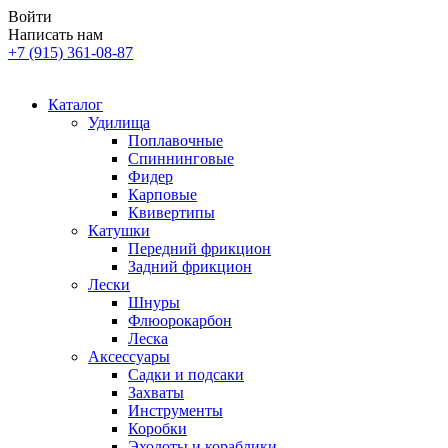
Войти
Написать нам
+7 (915) 361-08-87
Каталог
Удилища
Поплавочные
Спиннинговые
Фидер
Карповые
Квивертипы
Катушки
Передний фрикцион
Задний фрикцион
Лески
Шнуры
Флюорокарбон
Леска
Аксессуары
Садки и подсаки
Захваты
Инструменты
Коробки
Эхолоты и кораблики