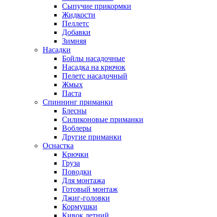
Сыпучие прикормки
Жидкости
Пеллетс
Добавки
Зимняя
Насадки
Бойлы насадочные
Насадка на крючок
Пелетс насадочный
Жмых
Паста
Спиннинг приманки
Блесны
Силиконовые приманки
Воблеры
Другие приманки
Оснастка
Крючки
Груза
Поводки
Для монтажа
Готовый монтаж
Джиг-головки
Кормушки
Кивок летний