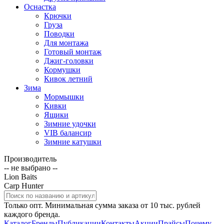
Оснастка
Крючки
Груза
Поводки
Для монтажа
Готовый монтаж
Джиг-головки
Кормушки
Кивок летний
Зима
Мормышки
Кивки
Ящики
Зимние удочки
VIB балансир
Зимние катушки
Производитель
-- не выбрано --
Lion Baits
Carp Hunter
Только опт. Минимальная сумма заказа от 10 тыс. рублей
каждого бренда.
Каталог
Бренды
Публикации
Контакты
Акции
Прайсы
Почему