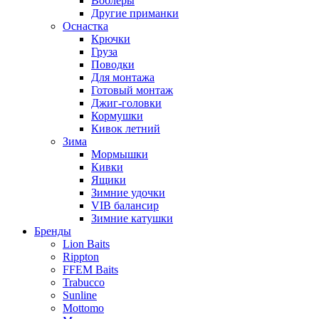
Воблеры
Другие приманки
Оснастка
Крючки
Груза
Поводки
Для монтажа
Готовый монтаж
Джиг-головки
Кормушки
Кивок летний
Зима
Мормышки
Кивки
Ящики
Зимние удочки
VIB балансир
Зимние катушки
Бренды
Lion Baits
Rippton
FFEM Baits
Trabucco
Sunline
Mottomo