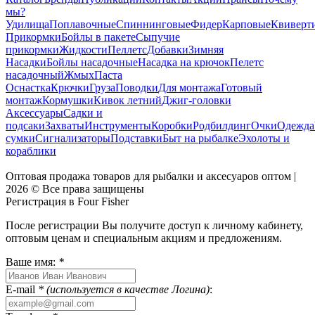
мы?
Удилища
Поплавочные
Спиннинговые
Фидер
Карповые
Квиверт
Прикормки
Бойлы в пакете
Сыпучие
прикормки
Жидкости
Пеллетс
Добавки
Зимняя
Насадки
Бойлы насадочные
Насадка на крючок
Пелетс
насадочный
Жмых
Паста
Оснастка
Крючки
Груза
Поводки
Для монтажа
Готовый
монтаж
Кормушки
Кивок летний
Джиг-головки
Аксессуары
Садки и
подсаки
Захваты
Инструменты
Коробки
Родбилдинг
Очки
Одежда
сумки
Сигнализаторы
Подставки
Быт на рыбалке
Эхолоты и
кораблики
Оптовая продажа товаров для рыбалки и аксесуаров оптом |
2026 © Все права защищены
Регистрация в Four Fisher
После регистрации Вы получите доступ к личному кабинету,
оптовым ценам и специальным акциям и предложениям.
Ваше имя:
*
E-mail
* (используется в качестве Логина)
: