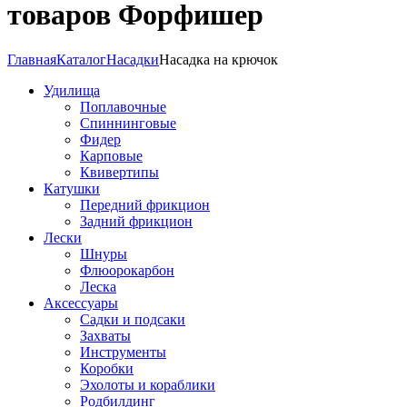
товаров Форфишер
Главная
Каталог
Насадки
Насадка на крючок
Удилища
Поплавочные
Спиннинговые
Фидер
Карповые
Квивертипы
Катушки
Передний фрикцион
Задний фрикцион
Лески
Шнуры
Флюорокарбон
Леска
Аксессуары
Садки и подсаки
Захваты
Инструменты
Коробки
Эхолоты и кораблики
Родбилдинг