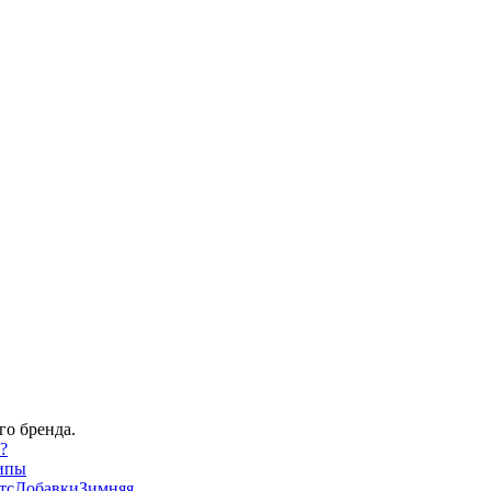
го бренда.
?
ипы
тс
Добавки
Зимняя