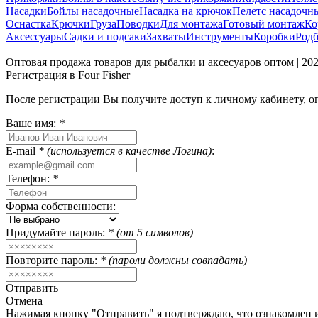
Насадки
Бойлы насадочные
Насадка на крючок
Пелетс насадочн
Оснастка
Крючки
Груза
Поводки
Для монтажа
Готовый монтаж
Ко
Аксессуары
Садки и подсаки
Захваты
Инструменты
Коробки
Род
Оптовая продажа товаров для рыбалки и аксесуаров оптом | 2
Регистрация в Four Fisher
После регистрации Вы получите доступ к личному кабинету, 
Ваше имя:
*
E-mail
* (используется в качестве Логина)
:
Телефон:
*
Форма собственности:
Придумайте пароль:
* (от 5 символов)
Повторите пароль:
* (пароли должны совпадать)
Отправить
Отмена
Нажимая кнопку "Отправить" я подтверждаю, что ознакомлен и