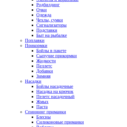
Родбилдинг
Очки
Одежда
Чехлы, сумки
Сигнализаторы
Подставки
Быт на рыбалке
Поплавки
Прикормки
Бойлы в пакете
Сыпучие прикормки
Жидкости
Пеллетс
Добавки
Зимняя
Насадки
Бойлы насадочные
Насадка на крючок
Пелетс насадочный
Жмых
Паста
Спиннинг приманки
Блесны
Силиконовые приманки