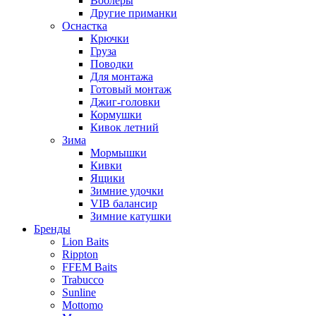
Воблеры
Другие приманки
Оснастка
Крючки
Груза
Поводки
Для монтажа
Готовый монтаж
Джиг-головки
Кормушки
Кивок летний
Зима
Мормышки
Кивки
Ящики
Зимние удочки
VIB балансир
Зимние катушки
Бренды
Lion Baits
Rippton
FFEM Baits
Trabucco
Sunline
Mottomo