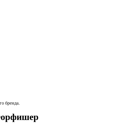
го бренда.
 Форфишер