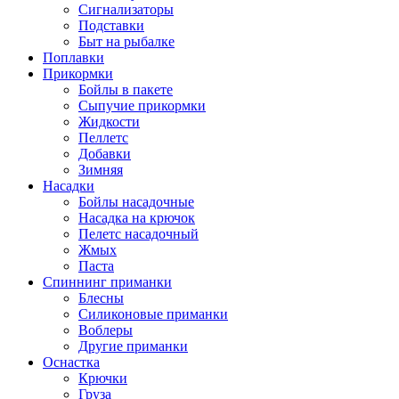
Сигнализаторы
Подставки
Быт на рыбалке
Поплавки
Прикормки
Бойлы в пакете
Сыпучие прикормки
Жидкости
Пеллетс
Добавки
Зимняя
Насадки
Бойлы насадочные
Насадка на крючок
Пелетс насадочный
Жмых
Паста
Спиннинг приманки
Блесны
Силиконовые приманки
Воблеры
Другие приманки
Оснастка
Крючки
Груза