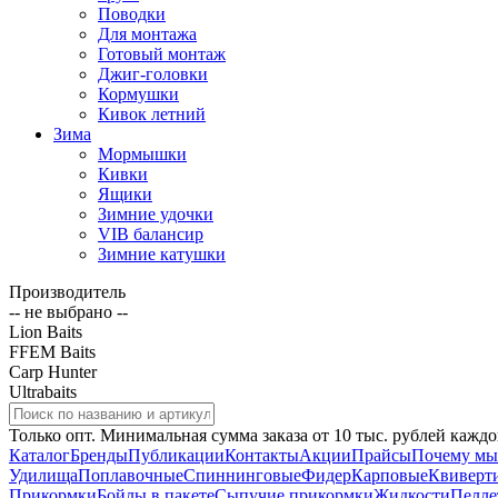
Поводки
Для монтажа
Готовый монтаж
Джиг-головки
Кормушки
Кивок летний
Зима
Мормышки
Кивки
Ящики
Зимние удочки
VIB балансир
Зимние катушки
Производитель
-- не выбрано --
Lion Baits
FFEM Baits
Carp Hunter
Ultrabaits
Только опт. Минимальная сумма заказа от 10 тыс. рублей каждо
Каталог
Бренды
Публикации
Контакты
Акции
Прайсы
Почему мы
Удилища
Поплавочные
Спиннинговые
Фидер
Карповые
Квиверт
Прикормки
Бойлы в пакете
Сыпучие прикормки
Жидкости
Пелле