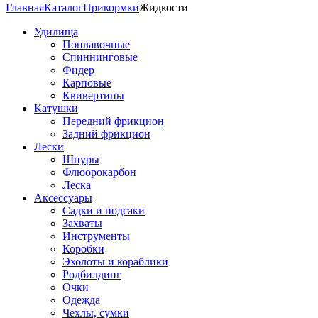
Главная
Каталог
Прикормки
Жидкости
Удилища
Поплавочные
Спиннинговые
Фидер
Карповые
Квивертипы
Катушки
Передний фрикцион
Задний фрикцион
Лески
Шнуры
Флюорокарбон
Леска
Аксессуары
Садки и подсаки
Захваты
Инструменты
Коробки
Эхолоты и кораблики
Родбилдинг
Очки
Одежда
Чехлы, сумки