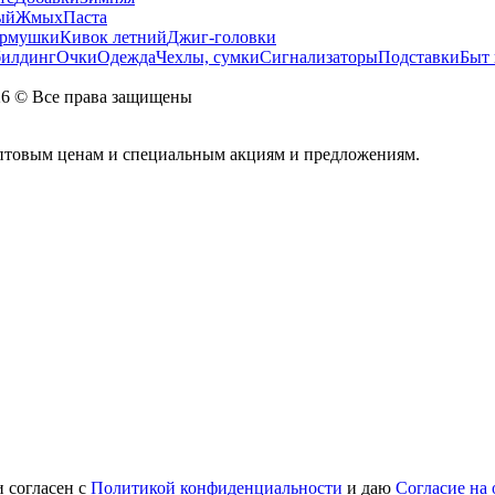
ый
Жмых
Паста
рмушки
Кивок летний
Джиг-головки
билдинг
Очки
Одежда
Чехлы, сумки
Сигнализаторы
Подставки
Быт 
026 © Все права защищены
оптовым ценам и специальным акциям и предложениям.
 согласен с
Политикой конфиденциальности
и даю
Согласие на