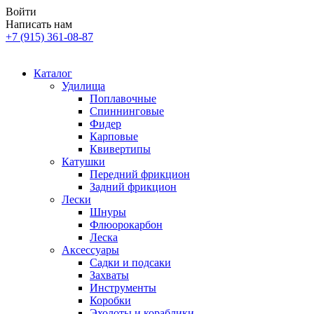
Войти
Написать нам
+7 (915) 361-08-87
Каталог
Удилища
Поплавочные
Спиннинговые
Фидер
Карповые
Квивертипы
Катушки
Передний фрикцион
Задний фрикцион
Лески
Шнуры
Флюорокарбон
Леска
Аксессуары
Садки и подсаки
Захваты
Инструменты
Коробки
Эхолоты и кораблики