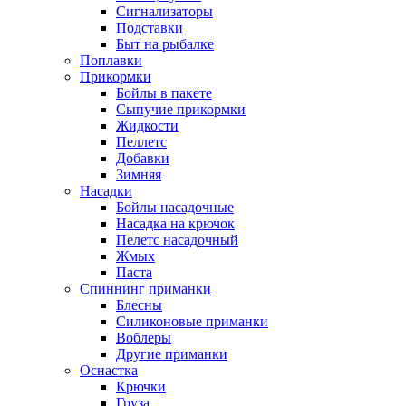
Сигнализаторы
Подставки
Быт на рыбалке
Поплавки
Прикормки
Бойлы в пакете
Сыпучие прикормки
Жидкости
Пеллетс
Добавки
Зимняя
Насадки
Бойлы насадочные
Насадка на крючок
Пелетс насадочный
Жмых
Паста
Спиннинг приманки
Блесны
Силиконовые приманки
Воблеры
Другие приманки
Оснастка
Крючки
Груза