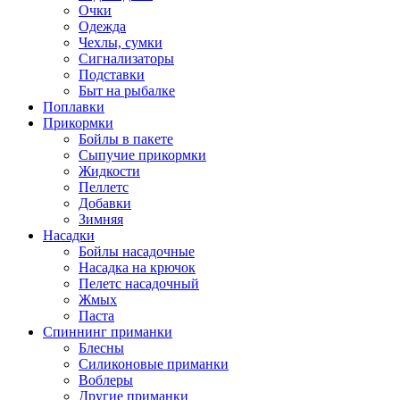
Очки
Одежда
Чехлы, сумки
Сигнализаторы
Подставки
Быт на рыбалке
Поплавки
Прикормки
Бойлы в пакете
Сыпучие прикормки
Жидкости
Пеллетс
Добавки
Зимняя
Насадки
Бойлы насадочные
Насадка на крючок
Пелетс насадочный
Жмых
Паста
Спиннинг приманки
Блесны
Силиконовые приманки
Воблеры
Другие приманки