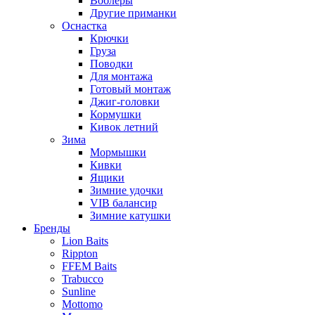
Воблеры
Другие приманки
Оснастка
Крючки
Груза
Поводки
Для монтажа
Готовый монтаж
Джиг-головки
Кормушки
Кивок летний
Зима
Мормышки
Кивки
Ящики
Зимние удочки
VIB балансир
Зимние катушки
Бренды
Lion Baits
Rippton
FFEM Baits
Trabucco
Sunline
Mottomo