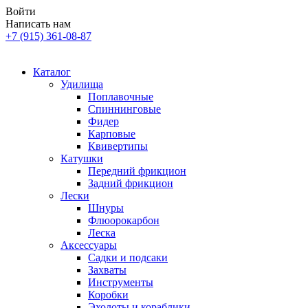
Войти
Написать нам
+7 (915) 361-08-87
Каталог
Удилища
Поплавочные
Спиннинговые
Фидер
Карповые
Квивертипы
Катушки
Передний фрикцион
Задний фрикцион
Лески
Шнуры
Флюорокарбон
Леска
Аксессуары
Садки и подсаки
Захваты
Инструменты
Коробки
Эхолоты и кораблики