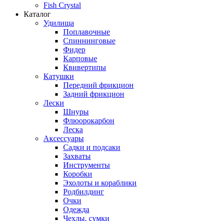
Fish Crystal
Каталог
Удилища
Поплавочные
Спиннинговые
Фидер
Карповые
Квивертипы
Катушки
Передний фрикцион
Задний фрикцион
Лески
Шнуры
Флюорокарбон
Леска
Аксессуары
Садки и подсаки
Захваты
Инструменты
Коробки
Эхолоты и кораблики
Родбилдинг
Очки
Одежда
Чехлы, сумки