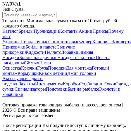
NARVAL
Fish Crystal
Только опт. Минимальная сумма заказа от 10 тыс. рублей
каждого бренда.
Каталог
Бренды
Публикации
Контакты
Акции
Прайсы
Почему
мы?
Удилища
Поплавочные
Спиннинговые
Фидер
Карповые
Квиверт
Прикормки
Бойлы в пакете
Сыпучие
прикормки
Жидкости
Пеллетс
Добавки
Зимняя
Насадки
Бойлы насадочные
Насадка на крючок
Пелетс
насадочный
Жмых
Паста
Оснастка
Крючки
Груза
Поводки
Для монтажа
Готовый
монтаж
Кормушки
Кивок летний
Джиг-головки
Аксессуары
Садки и
подсаки
Захваты
Инструменты
Коробки
Родбилдинг
Очки
Одежда
сумки
Сигнализаторы
Подставки
Быт на рыбалке
Эхолоты и
кораблики
Оптовая продажа товаров для рыбалки и аксесуаров оптом |
2026 © Все права защищены
Регистрация в Four Fisher
После регистрации Вы получите доступ к личному кабинету,
оптовым ценам и специальным акциям и предложениям.