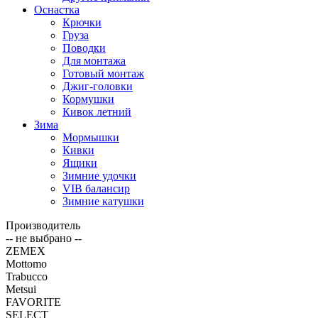
Оснастка
Крючки
Груза
Поводки
Для монтажа
Готовый монтаж
Джиг-головки
Кормушки
Кивок летний
Зима
Мормышки
Кивки
Ящики
Зимние удочки
VIB балансир
Зимние катушки
Производитель
-- не выбрано --
ZEMEX
Mottomo
Trabucco
Metsui
FAVORITE
SELECT