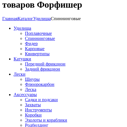
товаров Форфишер
Главная
Каталог
Удилища
Спиннинговые
Удилища
Поплавочные
Спиннинговые
Фидер
Карповые
Квивертипы
Катушки
Передний фрикцион
Задний фрикцион
Лески
Шнуры
Флюорокарбон
Леска
Аксессуары
Садки и подсаки
Захваты
Инструменты
Коробки
Эхолоты и кораблики
Родбилдинг