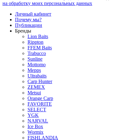
на обработку моих персональных данных
Личный кабинет
Почему мы?
Публикации
Бренды
Lion Baits
Rippton
FFEM Baits
Trabucco
Sunline
Mottomo
Mepps
Ultrabaits
Carp Hunter
ZEMEX
Metsui
Orange Carp
FAVORITE
SELECT
YGK
NARVAL
Ice Box
Wormix
FISHLANDIA