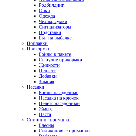
Родбилдинг
Очки
Одежда
Чехлы, сумки
Сигнализаторы
Подставки
Быт на рыбалке
Поплавки
Прикормки
Бойлы в пакете
Сыпучие прикормки
Жидкости
Пеллетс
Добавки
Зимняя
Насадки
Бойлы насадочные
Насадка на крючок
Пелетс насадочный
Жмых
Паста
Спиннинг приманки
Блесны
Силиконовые приманки