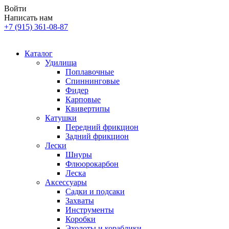
Войти
Написать нам
+7 (915) 361-08-87
Каталог
Удилища
Поплавочные
Спиннинговые
Фидер
Карповые
Квивертипы
Катушки
Передний фрикцион
Задний фрикцион
Лески
Шнуры
Флюорокарбон
Леска
Аксессуары
Садки и подсаки
Захваты
Инструменты
Коробки
Эхолоты и кораблики