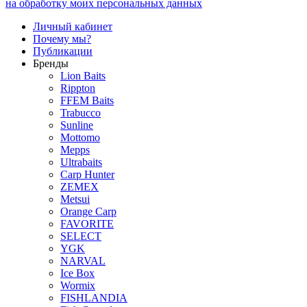
на обработку моих персональных данных
Личный кабинет
Почему мы?
Публикации
Бренды
Lion Baits
Rippton
FFEM Baits
Trabucco
Sunline
Mottomo
Mepps
Ultrabaits
Carp Hunter
ZEMEX
Metsui
Orange Carp
FAVORITE
SELECT
YGK
NARVAL
Ice Box
Wormix
FISHLANDIA