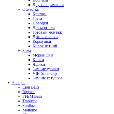
Воблеры
Другие приманки
Оснастка
Крючки
Груза
Поводки
Для монтажа
Готовый монтаж
Джиг-головки
Кормушки
Кивок летний
Зима
Мормышки
Кивки
Ящики
Зимние удочки
VIB балансир
Зимние катушки
Бренды
Lion Baits
Rippton
FFEM Baits
Trabucco
Sunline
Mottomo