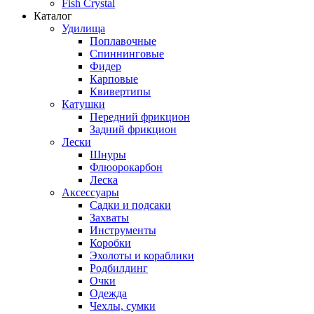
Fish Crystal
Каталог
Удилища
Поплавочные
Спиннинговые
Фидер
Карповые
Квивертипы
Катушки
Передний фрикцион
Задний фрикцион
Лески
Шнуры
Флюорокарбон
Леска
Аксессуары
Садки и подсаки
Захваты
Инструменты
Коробки
Эхолоты и кораблики
Родбилдинг
Очки
Одежда
Чехлы, сумки