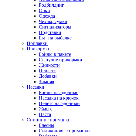
Родбилдинг
Очки
Одежда
Чехлы, сумки
Сигнализаторы
Подставки
Быт на рыбалке
Поплавки
Прикормки
Бойлы в пакете
Сыпучие прикормки
Жидкости
Пеллетс
Добавки
Зимняя
Насадки
Бойлы насадочные
Насадка на крючок
Пелетс насадочный
Жмых
Паста
Спиннинг приманки
Блесны
Силиконовые приманки