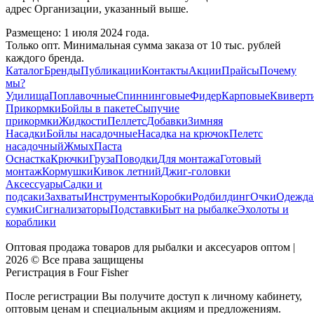
адрес Организации, указанный выше.
Размещено: 1 июля 2024 года.
Только опт. Минимальная сумма заказа от 10 тыс. рублей
каждого бренда.
Каталог
Бренды
Публикации
Контакты
Акции
Прайсы
Почему
мы?
Удилища
Поплавочные
Спиннинговые
Фидер
Карповые
Квиверт
Прикормки
Бойлы в пакете
Сыпучие
прикормки
Жидкости
Пеллетс
Добавки
Зимняя
Насадки
Бойлы насадочные
Насадка на крючок
Пелетс
насадочный
Жмых
Паста
Оснастка
Крючки
Груза
Поводки
Для монтажа
Готовый
монтаж
Кормушки
Кивок летний
Джиг-головки
Аксессуары
Садки и
подсаки
Захваты
Инструменты
Коробки
Родбилдинг
Очки
Одежда
сумки
Сигнализаторы
Подставки
Быт на рыбалке
Эхолоты и
кораблики
Оптовая продажа товаров для рыбалки и аксесуаров оптом |
2026 © Все права защищены
Регистрация в Four Fisher
После регистрации Вы получите доступ к личному кабинету,
оптовым ценам и специальным акциям и предложениям.