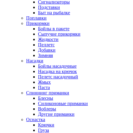
Сигнализаторы
Подставки
Быт на рыбалке
Поплавки
Прикормки
Бойлы в пакете
Сыпучие прикормки
Жидкости
Пеллетс
Добавки
Зимняя
Насадки
Бойлы насадочные
Насадка на крючок
Пелетс насадочный
Жмых
Паста
Спиннинг приманки
Блесны
Силиконовые приманки
Воблеры
Другие приманки
Оснастка
Крючки
Груза