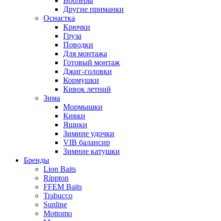
Воблеры
Другие приманки
Оснастка
Крючки
Груза
Поводки
Для монтажа
Готовый монтаж
Джиг-головки
Кормушки
Кивок летний
Зима
Мормышки
Кивки
Ящики
Зимние удочки
VIB балансир
Зимние катушки
Бренды
Lion Baits
Rippton
FFEM Baits
Trabucco
Sunline
Mottomo