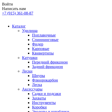
Войти
Написать нам
+7 (915) 361-08-87
Каталог
Удилища
Поплавочные
Спиннинговые
Фидер
Карповые
Квивертипы
Катушки
Передний фрикцион
Задний фрикцион
Лески
Шнуры
Флюорокарбон
Леска
Аксессуары
Садки и подсаки
Захваты
Инструменты
Коробки
Эхолоты и кораблики