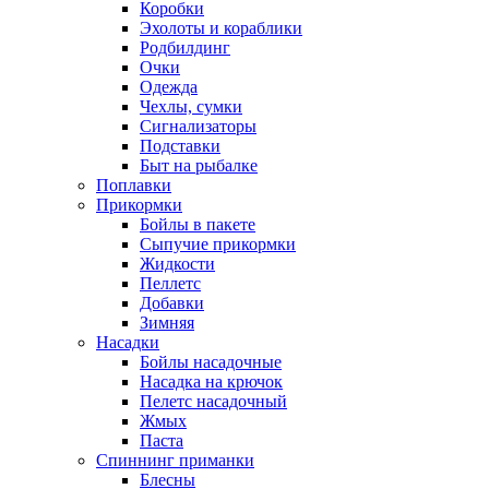
Коробки
Эхолоты и кораблики
Родбилдинг
Очки
Одежда
Чехлы, сумки
Сигнализаторы
Подставки
Быт на рыбалке
Поплавки
Прикормки
Бойлы в пакете
Сыпучие прикормки
Жидкости
Пеллетс
Добавки
Зимняя
Насадки
Бойлы насадочные
Насадка на крючок
Пелетс насадочный
Жмых
Паста
Спиннинг приманки
Блесны