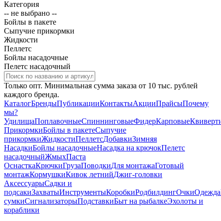
Категория
-- не выбрано --
Бойлы в пакете
Сыпучие прикормки
Жидкости
Пеллетс
Бойлы насадочные
Пелетс насадочный
Только опт. Минимальная сумма заказа от 10 тыс. рублей
каждого бренда.
Каталог
Бренды
Публикации
Контакты
Акции
Прайсы
Почему
мы?
Удилища
Поплавочные
Спиннинговые
Фидер
Карповые
Квиверт
Прикормки
Бойлы в пакете
Сыпучие
прикормки
Жидкости
Пеллетс
Добавки
Зимняя
Насадки
Бойлы насадочные
Насадка на крючок
Пелетс
насадочный
Жмых
Паста
Оснастка
Крючки
Груза
Поводки
Для монтажа
Готовый
монтаж
Кормушки
Кивок летний
Джиг-головки
Аксессуары
Садки и
подсаки
Захваты
Инструменты
Коробки
Родбилдинг
Очки
Одежда
сумки
Сигнализаторы
Подставки
Быт на рыбалке
Эхолоты и
кораблики