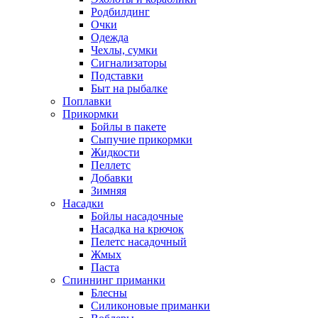
Родбилдинг
Очки
Одежда
Чехлы, сумки
Сигнализаторы
Подставки
Быт на рыбалке
Поплавки
Прикормки
Бойлы в пакете
Сыпучие прикормки
Жидкости
Пеллетс
Добавки
Зимняя
Насадки
Бойлы насадочные
Насадка на крючок
Пелетс насадочный
Жмых
Паста
Спиннинг приманки
Блесны
Силиконовые приманки