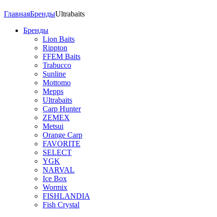
Главная
Бренды
Ultrabaits
Бренды
Lion Baits
Rippton
FFEM Baits
Trabucco
Sunline
Mottomo
Mepps
Ultrabaits
Carp Hunter
ZEMEX
Metsui
Orange Carp
FAVORITE
SELECT
YGK
NARVAL
Ice Box
Wormix
FISHLANDIA
Fish Crystal