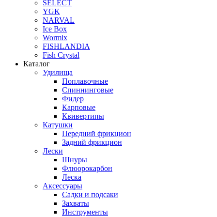
SELECT
YGK
NARVAL
Ice Box
Wormix
FISHLANDIA
Fish Crystal
Каталог
Удилища
Поплавочные
Спиннинговые
Фидер
Карповые
Квивертипы
Катушки
Передний фрикцион
Задний фрикцион
Лески
Шнуры
Флюорокарбон
Леска
Аксессуары
Садки и подсаки
Захваты
Инструменты