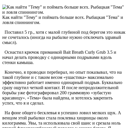
Как найти "Тему" и поймать больше всех. Рыбацкая "Тема" и
ловля спиннингом.
Поставил 5 гр., хотя с малой глубиной под берегом это никак
не сочеталось (иногда на рыбалке нужно отключать здравый
смысл).
Оснастил крючок приманкой Bait Breath Curly Grub 3.5 и
начал делать проводку с одинарными подрывами вдоль
стенки камыша.
Конечно, я проводки перебирал, но опыт показывал, что на
такой глубине и с таким весом «ушастика» максимально
эффективно работает именно одинарный подрыв. Буквально
сразу ощутил четкий контакт. И после непродолжительной
борьбы уже фотографировал 200 граммовую «зубастую
красавицу». «Тема» была найдена, и хотелось закрепить
успех, что я и сделал.
На фоне общего бесклевья я успешно ловил мелких щук. А
венцом этой рыбалки стала поклевка хищницы около
килограмма. Увы, та использовала свой шанс и срезала ноль