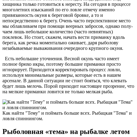
хищника только готовиться к нересту. На сегодня в процессе
многолетних изысканий по его ловле отмечу именно
привязанность окуня к береговой бровке, а то и
непосредственно к берегу. Очень часто перспективное место
мы облавливаем при помощи веерных забросов, однако полу­
чаем лишь небольшое количество (часто невнятных)
поклевок. Но стоит, скажем, начать вести приманку вдоль
берега, как речка моментально оживает, даря рыболову
незабываемые вываживания очередного крупного окуня.
Есть небольшие уточнения. Весной окунь часто имеет
полное брюхо икры, поэтому большие приманки просто
игнорирует. Приходится корректировать процесс ловли,
используя минимальные размеры, которые есть в нашем
арсенале. В данной ситуации не стоит бояться, что клевать
будет лишь мелочь. Порой приходит настоящее прозрение, что
на мелкие приманки ловится не только мелкая рыба.
Как найти "Тему" и поймать больше всех. Рыбацкая "Тема" и
ловля спиннингом.
Рыболовная «тема» на рыбалке летом