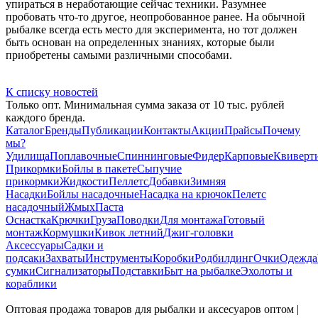
упираться в неработающие сейчас техники. Разумнее
пробовать что-то другое, неопробованное ранее. На обычной
рыбалке всегда есть место для эксперимента, но тот должен
быть основан на определенных знаниях, которые были
приобретены самыми различными способами.
К списку новостей
Только опт. Минимальная сумма заказа от 10 тыс. рублей
каждого бренда.
Каталог
Бренды
Публикации
Контакты
Акции
Прайсы
Почему
мы?
Удилища
Поплавочные
Спиннинговые
Фидер
Карповые
Квиверт
Прикормки
Бойлы в пакете
Сыпучие
прикормки
Жидкости
Пеллетс
Добавки
Зимняя
Насадки
Бойлы насадочные
Насадка на крючок
Пелетс
насадочный
Жмых
Паста
Оснастка
Крючки
Груза
Поводки
Для монтажа
Готовый
монтаж
Кормушки
Кивок летний
Джиг-головки
Аксессуары
Садки и
подсаки
Захваты
Инструменты
Коробки
Родбилдинг
Очки
Одежда
сумки
Сигнализаторы
Подставки
Быт на рыбалке
Эхолоты и
кораблики
Оптовая продажа товаров для рыбалки и аксесуаров оптом |