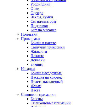
Родбилдинг
Очки
Одежда
Чехлы, сумки
Сигнализаторы
Подставки
Быт на рыбалке
Поплавки
Прикормки
Бойлы в пакете
Сыпучие прикормки
Жидкости
Пеллетс
Добавки
Зимняя
Насадки
Бойлы насадочные
Насадка на крючок
Пелетс насадочный
Жмых
Паста
Спиннинг приманки
Блесны
Силиконовые приманки