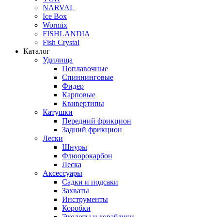
NARVAL
Ice Box
Wormix
FISHLANDIA
Fish Crystal
Каталог
Удилища
Поплавочные
Спиннинговые
Фидер
Карповые
Квивертипы
Катушки
Передний фрикцион
Задний фрикцион
Лески
Шнуры
Флюорокарбон
Леска
Аксессуары
Садки и подсаки
Захваты
Инструменты
Коробки
Эхолоты и кораблики