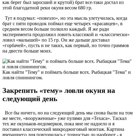
как берег был заросший и крутой) брат все-таки достал из
этой благодатной реки окуня весом 680 гр.
Тут я подумал: «повезло», но эта мысль улетучилась, когда
брат с пяти проводок поймал еще четырех «красавцев», в
среднем весом больше полкило каждый. Я же ради
эксперимента продолжил ловить классикой и «классически»
ловил «малышей» по 15 гр. Он же дальше доставал
«горбачей», пусть и не таких, как первый, но точно граммов
на двести больше моих.
Как найти "Тему" и поймать больше всех. Рыбацкая "Тема" и
ловля спиннингом.
Закрепить «тему» ловли окуня на
следующий день
Все бы ничего, но на следующий день мы снова были на том
же месте, «вооруженные» уже пулями для «Техаса». Таскал
тех же окуньков-недомерков, пока мне не надоело и я
поставил классический микроджиговый монтаж. Картина
вчерашнего дня повторилась с точностью до наоборот - я