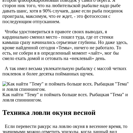
второй флюорокарбоновый поводок у самого берега. Я
сторон­ ник того, что на любительской рыбалке надо рыбе
давать шанс, хотя в 90% случаев, даже если рыба поединок
проиграла, максимум, что ее ждет, - это фотосессия с
последующим отпусканием.
Чтобы удостовериться в правоте своих выводах, я
кардинально сменил место - пошел туда, где от стенки
камыша сразу начинались серьезные глубины. Но даже здесь,
кроме найденной сегодня «Темы», ничего не работало. То
есть, не собери я в определенный момент «лайт», мог бы
смело ехать домой и сетовать на «неклевый» день.
А так имел весьма увлекательную рыбалку с массой четких
поклевок и более десятка пойманных щучек.
Как найти "Тему" и поймать больше всех. Рыбацкая "Тема" и
ловля спиннингом.
Техника ловли окуня весной
Если перевести ракурс на ловлю окуня в весеннее время, то
значимыми можно отметить эпизоды, когда данный вид