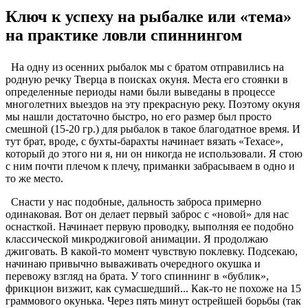
Ключ к успеху на рыбалке или «тема»
на практике ловли спиннингом
На одну из осенних рыбалок мы с братом отправились на
родную речку Тверца в поисках окуня. Места его стоянки в
определенные периоды нами были выведаны в процессе
многолетних выездов на эту прекрасную реку. Поэтому окуня
мы нашли достаточно быстро, но его размер был просто
смешной (15-20 гр.) для рыбалок в такое благодатное время. И
тут брат, вроде, с бухты-барахты начинает вязать «Техасе»,
который до этого ни я, ни он никогда не использовали. Я стою
с ним почти плечом к плечу, приманки забрасываем в одно и
то же место.
Снасти у нас подобные, дальность заброса примерно
одинаковая. Вот он делает первый заброс с «новой» для нас
оснасткой. Начинает первую проводку, выполняя ее подобно
классической микроджиговой анимации. Я продолжаю
джиговать. В какой-то момент чувствую поклевку. Подсекаю,
начинаю привычно вываживать очередного окушка и
перевожу взгляд на брата. У того спиннинг в «бублик»,
фрикцион визжит, как сумасшедший... Как-то не похоже на 15
граммового окунька. Через пять минут острейшей борьбы (так