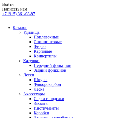
Войти
Написать нам
+7 (915) 361-08-87
Каталог
Удилища
Поплавочные
Спиннинговые
Фидер
Карповые
Квивертипы
Катушки
Передний фрикцион
Задний фрикцион
Лески
Шнуры
Флюорокарбон
Леска
Аксессуары
Садки и подсаки
Захваты
Инструменты
Коробки
Эхолоты и кораблики