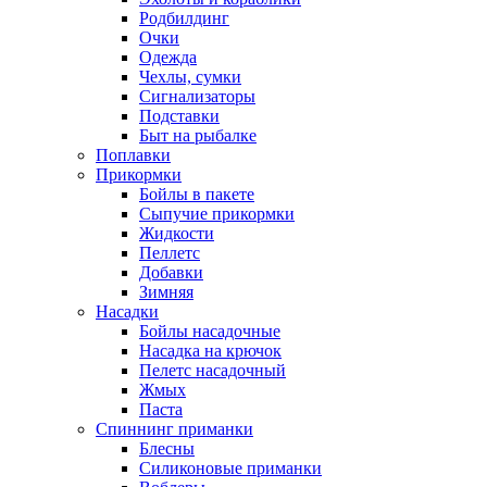
Родбилдинг
Очки
Одежда
Чехлы, сумки
Сигнализаторы
Подставки
Быт на рыбалке
Поплавки
Прикормки
Бойлы в пакете
Сыпучие прикормки
Жидкости
Пеллетс
Добавки
Зимняя
Насадки
Бойлы насадочные
Насадка на крючок
Пелетс насадочный
Жмых
Паста
Спиннинг приманки
Блесны
Силиконовые приманки