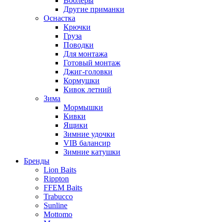
Воблеры
Другие приманки
Оснастка
Крючки
Груза
Поводки
Для монтажа
Готовый монтаж
Джиг-головки
Кормушки
Кивок летний
Зима
Мормышки
Кивки
Ящики
Зимние удочки
VIB балансир
Зимние катушки
Бренды
Lion Baits
Rippton
FFEM Baits
Trabucco
Sunline
Mottomo