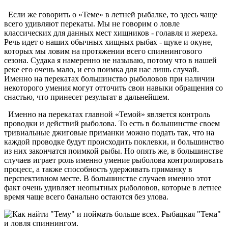
Если же говорить о «Теме» в летней рыбалке, то здесь чаще
всего удивляют перекаты. Мы не говорим о ловле
классических для данных мест хищников - голавля и жереха.
Речь идет о наших обычных хищных рыбах - щуке и окуне,
которых мы ловим на протяжении всего спиннингового
сезона. Судака я намеренно не называю, потому что в нашей
реке его очень мало, и его поимка для нас лишь случай.
Именно на перекатах большинство рыболовов при наличии
некоторого умения могут отточить свои навыки обращения со
снастью, что принесет результат в дальнейшем.
Именно на перекатах главной «Темой» является контроль
проводки и действий рыболова. То есть в большинстве своем
тривиальные джиговые приманки можно подать так, что на
каждой проводке будут происходить поклевки, и большинство
из них закончатся поимкой рыбы. Но опять же, в большинстве
случаев играет роль именно умение рыболова контролировать
процесс, а также способность удерживать приманку в
перспективном месте. В большинстве случаев именно этот
факт очень удивляет неопытных рыболовов, которые в летнее
время чаще всего банально остаются без улова.