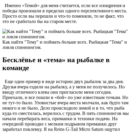
Именно «Темой» для меня считается, если все изощрения и
победы произошли в пределах одного перспективного места.
Просто если вы перешли и что-то поменяли, то не факт, что
это не сработало бы на старом месте.
Как найти "Тему" и поймать больше всех. Рыбацкая "Тема" и
ловля спиннингом.
Бесклёвье и «тема» на рыбалке в
команде
Еще один пример в виде истории двух рыбалок за два дня.
Друзья вчера ездили на рыбалку, а у меня не получилось. Но
ввиду отличного клева они пригласили меня сегодня.
Приехали, и все пошли в «бой» по уже известным точкам. Но
не тут-то было. Уловистые вчера места молчали, как будто там
никого и не было. Дело происходило зимой и в то, что рыба
куда-то сместилась, верилось с трудом. В пять спиннингов мы
начали перебирать веса, приманки и техники подачи. На
очередной проводке с мелким подрывом приманки друг
заработал поклевку. Я на Reins G-Tail Micro Saturn ощутил