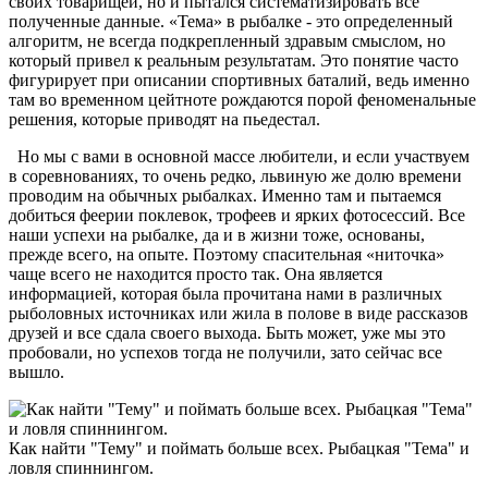
своих товарищей, но и пытался систематизировать все
полученные данные. «Тема» в рыбалке - это определенный
алгоритм, не всегда подкрепленный здравым смыслом, но
который привел к реальным результатам. Это понятие часто
фигурирует при описании спортивных баталий, ведь именно
там во временном цейтноте рождаются порой феноменальные
решения, которые приводят на пьедестал.
Но мы с вами в основной массе любители, и если участвуем
в соревнованиях, то очень редко, львиную же долю времени
проводим на обычных рыбалках. Именно там и пытаемся
добиться феерии поклевок, трофеев и ярких фотосессий. Все
наши успехи на рыбалке, да и в жизни тоже, основаны,
прежде всего, на опыте. Поэтому спасительная «ниточка»
чаще всего не находится просто так. Она является
информацией, которая была прочитана нами в различных
рыболовных источниках или жила в полове в виде рассказов
друзей и все сдала своего выхода. Быть может, уже мы это
пробовали, но успехов тогда не получили, зато сейчас все
вышло.
Как найти "Тему" и поймать больше всех. Рыбацкая "Тема" и
ловля спиннингом.