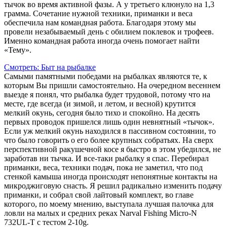
тычок во время активной фазы. А у третьего клюнуло на 1,3
грамма. Сочетание нужной техники, приманки и веса
обеспечила нам командная работа. Благодаря этому мы
провели незабываемый день с обилием поклевок и трофеев.
Именно командная работа иногда очень помогает найти
«Тему».
Смотреть: Быт на рыбалке
Самыми памятными победами на рыбалках являются те, к
которым Вы пришли самостоятельно. На очередном весеннем
выезде я понял, что рыбалка будет трудовой, потому что на
месте, где всегда (и зимой, и летом, и весной) крутится
мелкий окунь, сегодня было тихо и спокойно. На десять
первых проводок пришелся лишь один невнятный «тычок».
Если уж мелкий окунь находился в пассивном состоянии, то
что было говорить о его более крупных собратьях. На сверх
перспективной ракушечной косе я быстро в этом убедился, не
заработав ни тычка. И все-таки рыбалку я спас. Перебирал
приманки, веса, техники подач, пока не заметил, что под
стенкой камыша иногда происходят непонятные контакты на
микроджиговую снасть. Я решил радикально изменить подачу
приманки, и собрал свой лайтовый комплект, во главе
которого, по моему мнению, выступала лучшая палочка для
ловли на малых и средних реках Narval Fishing Micro-N
732UL-T с тестом 2-10g.