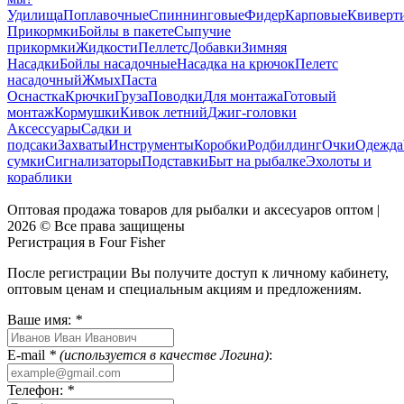
Удилища
Поплавочные
Спиннинговые
Фидер
Карповые
Квиверт
Прикормки
Бойлы в пакете
Сыпучие
прикормки
Жидкости
Пеллетс
Добавки
Зимняя
Насадки
Бойлы насадочные
Насадка на крючок
Пелетс
насадочный
Жмых
Паста
Оснастка
Крючки
Груза
Поводки
Для монтажа
Готовый
монтаж
Кормушки
Кивок летний
Джиг-головки
Аксессуары
Садки и
подсаки
Захваты
Инструменты
Коробки
Родбилдинг
Очки
Одежда
сумки
Сигнализаторы
Подставки
Быт на рыбалке
Эхолоты и
кораблики
Оптовая продажа товаров для рыбалки и аксесуаров оптом |
2026 © Все права защищены
Регистрация в Four Fisher
После регистрации Вы получите доступ к личному кабинету,
оптовым ценам и специальным акциям и предложениям.
Ваше имя:
*
E-mail
* (используется в качестве Логина)
:
Телефон:
*