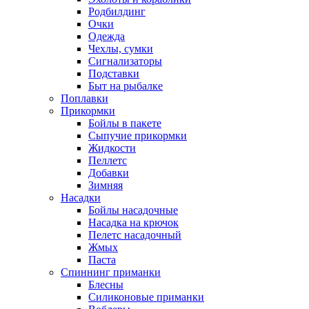
Родбилдинг
Очки
Одежда
Чехлы, сумки
Сигнализаторы
Подставки
Быт на рыбалке
Поплавки
Прикормки
Бойлы в пакете
Сыпучие прикормки
Жидкости
Пеллетс
Добавки
Зимняя
Насадки
Бойлы насадочные
Насадка на крючок
Пелетс насадочный
Жмых
Паста
Спиннинг приманки
Блесны
Силиконовые приманки