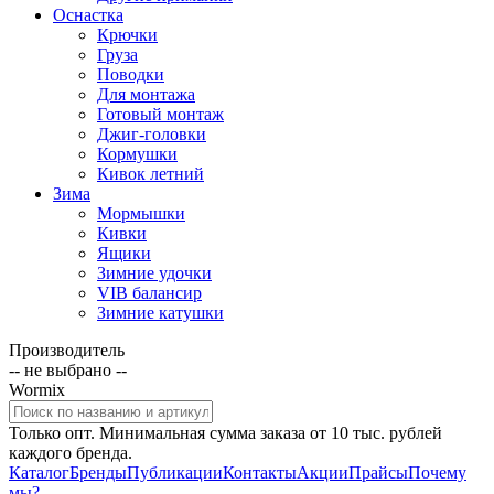
Оснастка
Крючки
Груза
Поводки
Для монтажа
Готовый монтаж
Джиг-головки
Кормушки
Кивок летний
Зима
Мормышки
Кивки
Ящики
Зимние удочки
VIB балансир
Зимние катушки
Производитель
-- не выбрано --
Wormix
Только опт. Минимальная сумма заказа от 10 тыс. рублей
каждого бренда.
Каталог
Бренды
Публикации
Контакты
Акции
Прайсы
Почему
мы?