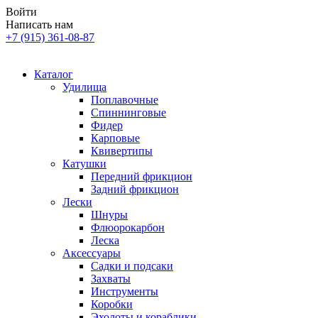
Войти
Написать нам
+7 (915) 361-08-87
Каталог
Удилища
Поплавочные
Спиннинговые
Фидер
Карповые
Квивертипы
Катушки
Передний фрикцион
Задний фрикцион
Лески
Шнуры
Флюорокарбон
Леска
Аксессуары
Садки и подсаки
Захваты
Инструменты
Коробки
Эхолоты и кораблики