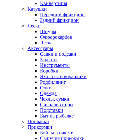
Квивертипы
Катушки
Передний фрикцион
Задний фрикцион
Лески
Шнуры
Флюорокарбон
Леска
Аксессуары
Садки и подсаки
Захваты
Инструменты
Коробки
Эхолоты и кораблики
Родбилдинг
Очки
Одежда
Чехлы, сумки
Сигнализаторы
Подставки
Быт на рыбалке
Поплавки
Прикормки
Бойлы в пакете
Сыпучие прикормки