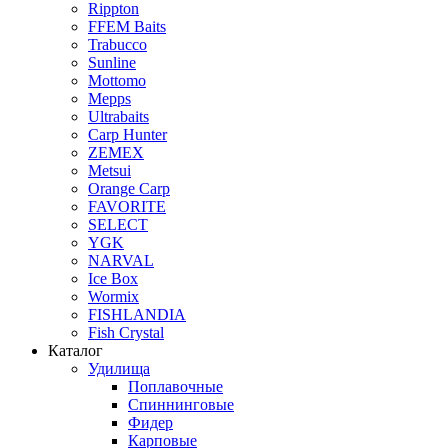
Rippton
FFEM Baits
Trabucco
Sunline
Mottomo
Mepps
Ultrabaits
Carp Hunter
ZEMEX
Metsui
Orange Carp
FAVORITE
SELECT
YGK
NARVAL
Ice Box
Wormix
FISHLANDIA
Fish Crystal
Каталог
Удилища
Поплавочные
Спиннинговые
Фидер
Карповые