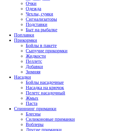
Очки
Одежда
Чехлы, сумки
Сигнализаторы
Подставки
Быт на рыбалке
Поплавки
Прикормки
Бойлы в пакете
Сыпучие прикормки
Жидкости
Пеллетс
Добавки
Зимняя
Насадки
Бойлы насадочные
Насадка на крючок
Пелетс насадочный
Жмых
Паста
Спиннинг приманки
Блесны
Силиконовые приманки
Воблеры
Другие приманки