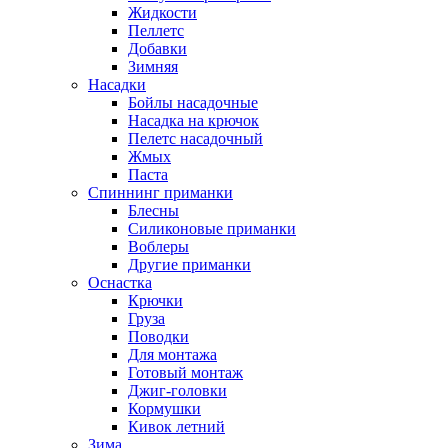
Жидкости
Пеллетс
Добавки
Зимняя
Насадки
Бойлы насадочные
Насадка на крючок
Пелетс насадочный
Жмых
Паста
Спиннинг приманки
Блесны
Силиконовые приманки
Воблеры
Другие приманки
Оснастка
Крючки
Груза
Поводки
Для монтажа
Готовый монтаж
Джиг-головки
Кормушки
Кивок летний
Зима