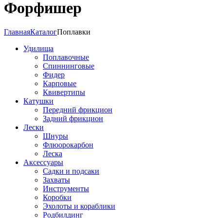
Форфишер
Главная
Каталог
Поплавки
Удилища
Поплавочные
Спиннинговые
Фидер
Карповые
Квивертипы
Катушки
Передний фрикцион
Задний фрикцион
Лески
Шнуры
Флюорокарбон
Леска
Аксессуары
Садки и подсаки
Захваты
Инструменты
Коробки
Эхолоты и кораблики
Родбилдинг