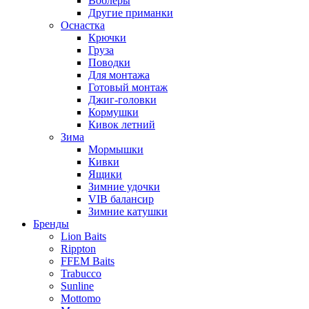
Воблеры
Другие приманки
Оснастка
Крючки
Груза
Поводки
Для монтажа
Готовый монтаж
Джиг-головки
Кормушки
Кивок летний
Зима
Мормышки
Кивки
Ящики
Зимние удочки
VIB балансир
Зимние катушки
Бренды
Lion Baits
Rippton
FFEM Baits
Trabucco
Sunline
Mottomo