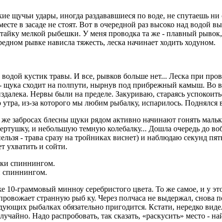
кие щучьи удары, иногда раздававшиеся по воде, не спутаешь ни
месте в засаде не стоят. Вот в очередной раз высоко над водой 
стайку мелкой рыбешки. У меня проводка та же - плавный рывок
ередном рывке нависла тяжесть, леска начинает ходить ходуном.
водой кустик травы. И все, рывков больше нет... Леска при прово
 - щука сходит на полпути, нырнув под прибрежный камыш. Во в
далека. Нервы были на пределе. Закуриваю, стараясь успокоиться
 утра, из-за которого мы любим рыбалку, испарилось. Поднялся 
 же забросах блесны щуки рядом активно начинают гонять малька
вертушку, и небольшую темную колебалку... Дошла очередь до в
льзя - трава сразу на тройниках виснет) и наблюдаю секунд пять
ет ухватить и сойти.
и спиннингом.
е 10-граммовый минноу серебристого цвета. То же самое, и у эт
овожает странную рыб­ ку. Через полчаса не выдержал, снова пос
едующих рыбалках обязательно пригодится. Кстати, нередко виде
лучайно. Надо распробовать, так сказать, «раскусить» место - на