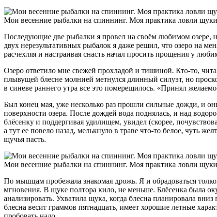
Мои весенние рыбалки на спиннинг. Моя практика ловли щук
Последующие две рыбалки я провел на своём любимом озере, но 
двух нерезультативных рыбалок я даже решил, что озеро на меня 
расчехляя и настраивая снасть начал просить прощения у любимо
Озеро ответило мне свежей прохладой и тишиной. Кто-то, читая 
плывущей блесне молнией метнулся длинный силуэт, но проскочи
в синеве раннего утра все это померещилось. «Принял желаемое
Был конец мая, уже несколько раз прошли сильные дожди, и о
поверхности озера. После дождей вода поднялась, и над водоро
блёсенку и поддергивая удилищем, увидел (скорее, почувствовал
а тут ее повело назад, мелькнуло в траве что-то белое, чуть ж
щучья пасть.
Мои весенние рыбалки на спиннинг. Моя практика ловли щук
По мышцам пробежала знакомая дрожь. Я и обрадоваться толком
мгновения. В щуке полтора кило, не меньше. Блёсенка была окуне
анализировать. Ухватила щука, когда блесна планировала вниз 
блесна весит граммов пятнадцать, имеет хорошие летные харак
пробовать надо...