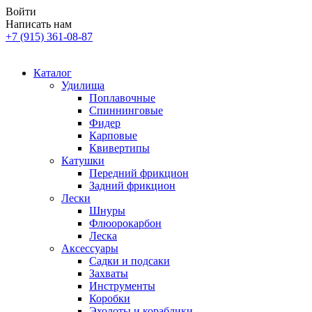
Войти
Написать нам
+7 (915) 361-08-87
Каталог
Удилища
Поплавочные
Спиннинговые
Фидер
Карповые
Квивертипы
Катушки
Передний фрикцион
Задний фрикцион
Лески
Шнуры
Флюорокарбон
Леска
Аксессуары
Садки и подсаки
Захваты
Инструменты
Коробки
Эхолоты и кораблики