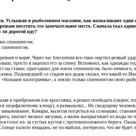
схи. Услышав в рыболовном магазине, как нахваливают один 
ешаю посетить это замечательное место. Сначала ехал одним
 ли дорогой иду?
и спиннингом.
вьев и коряг. Через час блеснения все-таки ощутил резвый удар,
льше, просто я зацепил его за спину. Вспомнил, как однажды под
ст на ставке, пригодных для ловли спиннингом, было немного, и 
зана. Подошедший со стадом коз дедок сказал, что какой-то Ива
 на «большие килограммы», а ловлю только спиннингом свою рыбу
азав в прибрежном иле кроссовки, я решил пообедать (скорее, п
ься энцефалитному клещу), я размышлял... Не сведущему человеку
 завыживание. Комары, вылетая погреться на солнышке, становят
а, хватает мелких лягушек, а малек выпрыгивает из воды не по то
я голос из- за густых кустов с противоположного берега. Оказыв
 Солнце палило нещадно, не по-майски, интересно, что же будет 