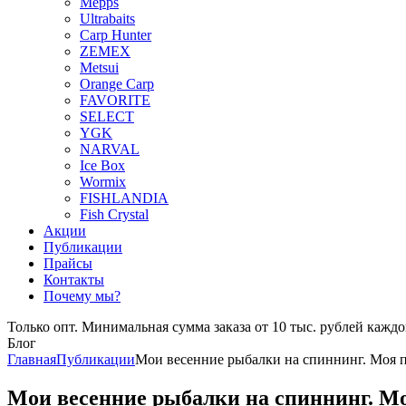
Mepps
Ultrabaits
Carp Hunter
ZEMEX
Metsui
Orange Carp
FAVORITE
SELECT
YGK
NARVAL
Ice Box
Wormix
FISHLANDIA
Fish Crystal
Акции
Публикации
Прайсы
Контакты
Почему мы?
Только опт. Минимальная сумма заказа от 10 тыс. рублей каждо
Блог
Главная
Публикации
Мои весенние рыбалки на спиннинг. Моя 
Мои весенние рыбалки на спиннинг. М