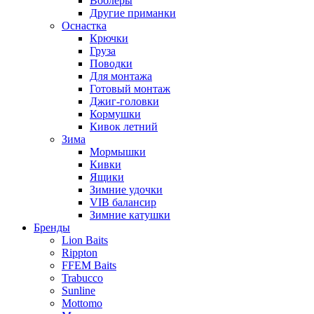
Воблеры
Другие приманки
Оснастка
Крючки
Груза
Поводки
Для монтажа
Готовый монтаж
Джиг-головки
Кормушки
Кивок летний
Зима
Мормышки
Кивки
Ящики
Зимние удочки
VIB балансир
Зимние катушки
Бренды
Lion Baits
Rippton
FFEM Baits
Trabucco
Sunline
Mottomo