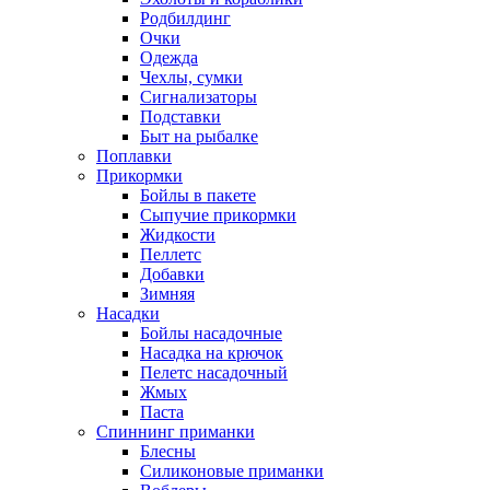
Родбилдинг
Очки
Одежда
Чехлы, сумки
Сигнализаторы
Подставки
Быт на рыбалке
Поплавки
Прикормки
Бойлы в пакете
Сыпучие прикормки
Жидкости
Пеллетс
Добавки
Зимняя
Насадки
Бойлы насадочные
Насадка на крючок
Пелетс насадочный
Жмых
Паста
Спиннинг приманки
Блесны
Силиконовые приманки