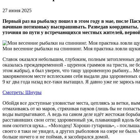
27 июня 2025
Первый раз на рыбалку пошел в этом году в мае, после Па
начинаю потихоньку выспрашивать. Разведав координаты, р
уточняя по пути у встречающихся местных жителей, верной
Мои весенние рыбалки на спиннинг. Моя практика ловли щук
Ставок оказался небольшим, глубоким, полным затопленных дере
оказалась преждевременной - щуренок граммов на триста, не бо
этом жабры), я был уверен, что тащу здоровенную рыбину... Ме
закоряженном месте всплесками себя выдали два здоровенных са
9 кг два года назад все-таки вытащил. Я давно уже не зарюсь
Смотреть: Шнуры
Обойдя все доступные уловистые места, цепляясь за ветки, вым
отмахиваясь от ко маров, стряхивая пауков (лишь бы не попаст
воды выпрыгивают. А ведь на самом деле идёт жестокая борьба
расставивших свои сети; здоровенный уж, плавающий вдоль берег
ним охотится щука... «Молодец! Хорошо гутаришь», - послышалс
своего я таки не увидел, а других рыболовов на озере не было.
больше ничего и не поймав, я засобирался домой.