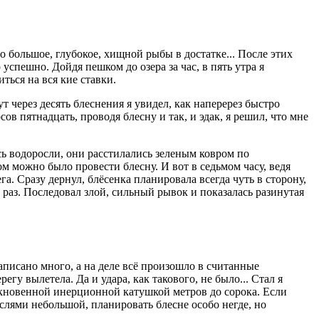
о большое, глубокое, хищной рыбы в достатке... После этих
 успешно. Дойдя пешком до озера за час, в пять утра я
ться на вся кие ставки.
т через десять блеснения я увидел, как наперерез быстро
в пятнадцать, проводя блесну и так, и эдак, я решил, что мне
ь водоросли, они расстилались зеленым ковром по
м можно было провести блесну. И вот в седьмом часу, ведя
га. Сразу дернул, блёсенка планировала всегда чуть в сторону,
е раз. Последовал злой, сильный рывок и показалась разинутая
аписано много, а на деле всё произошло в считанные
егу вылетела. Да и удара, как такового, не было... Стал я
обыкновенной инерционной катушкой метров до сорока. Если
слями небольшой, планировать блесне особо негде, но