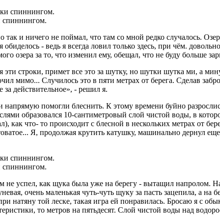
и спиннингом.
так и ничего не поймал, что там со мной редко случалось. Озер
обиделось - ведь я всегда ловил только здесь, при чём. довольно
го озера за то, что изменил ему, обещал, что не буду больше зари
эти строки, примет все это за шутку, но шутки шутка ми, а мину
л мимо... Случилось это в пяти метрах от берега. Сделав забросо
 за действительное», - решил я.
ни напрямую помогли блеснить. К этому времени буйно разрослис
слями образовался 10-сантиметровый слой чистой воды, в которо
), как что- то происходит с блесной в нескольких метрах от бере
елтоватое... Я, продолжая крутить катушку, машинально дернул ещ
и спиннингом.
 не успел, как щука была уже на берегу - вытащил напролом. Н
вая, очень маленькая чуть-чуть щуку за пасть зацепила, а на бер
при натяну­ той леске, такая игра ей понравилась. Бросаю я с 
теристики, то метров на пятьдесят. Слой чистой воды над водоро