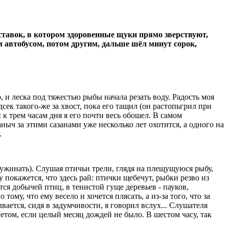
ставок, в котором здоровенные щуки прямо зверствуют,
 автобусом, потом другим, дальше шёл минут сорок,
 и леска под тяжестью рыбы начала резать воду. Радость моя
сек такого-же за хвост, пока его тащил (он растопьгрил при
к трем часам дня я его почти весь обошел. В самом
ныч за этими сазанами уже несколько лет охотится, а одного на
.
оужинать). Слушая птичьи трели, глядя на плещущуюся рыбу,
 покажется, что здесь рай: птички щебечут, рыбки резво из
ся добычей птиц, в тенистой гуще деревьев - пауков,
му, что ему весело и хочется плясать, а из-за того, что за
ается, сидя в задумчивости, я говорил вслух... Слушателя
летом, если целый месяц дождей не было. В шестом часу, так