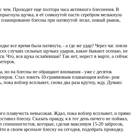
 с чем. Проходит еще полтора часа активного блеснения. В
выпрыгнула щучка, в её сомкнутой пасти серебром мелькнула
, планирование блесны при натянутой леске, новый рывок,
дке все время была натянута, - а где же удар? Через час ловли
сех случаях сильных щучьих ударов, какие бывают осенью, не
. Что, вся щука ослабевшая? Так нет, нерест в марте, а сейчас
ветерок.
, но на блесны не обращают внимания - уже с десяток
облеров. Стал ловить 10-граммовым плавающим вобле- ром
, пока воблер всплывет, снова два раза крутну, жду. Думаю:
ого плавучесть невысокая. Ждал, пока воблер всплывет, и прямо
тавил блесну. Сказать правду, я в тот день ничего не поймал,
л спиннингистов, которые, сделав максимум 15-20 забросов,
йти в своем арсенале блесну на сегодня, подобрать проводку.