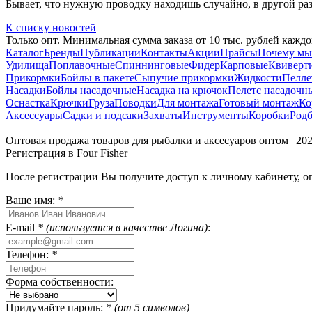
Бывает, что нужную проводку находишь случайно, в другой раз
К списку новостей
Только опт. Минимальная сумма заказа от 10 тыс. рублей каждо
Каталог
Бренды
Публикации
Контакты
Акции
Прайсы
Почему мы
Удилища
Поплавочные
Спиннинговые
Фидер
Карповые
Квиверт
Прикормки
Бойлы в пакете
Сыпучие прикормки
Жидкости
Пелле
Насадки
Бойлы насадочные
Насадка на крючок
Пелетс насадочн
Оснастка
Крючки
Груза
Поводки
Для монтажа
Готовый монтаж
Ко
Аксессуары
Садки и подсаки
Захваты
Инструменты
Коробки
Род
Оптовая продажа товаров для рыбалки и аксесуаров оптом | 2
Регистрация в Four Fisher
После регистрации Вы получите доступ к личному кабинету, 
Ваше имя:
*
E-mail
* (используется в качестве Логина)
:
Телефон:
*
Форма собственности:
Придумайте пароль:
* (от 5 символов)