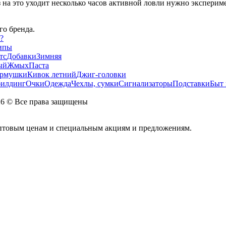
 на это уходит несколько часов активной ловли нужно экспериме
го бренда.
?
ипы
тс
Добавки
Зимняя
ый
Жмых
Паста
рмушки
Кивок летний
Джиг-головки
билдинг
Очки
Одежда
Чехлы, сумки
Сигнализаторы
Подставки
Быт 
026 © Все права защищены
оптовым ценам и специальным акциям и предложениям.