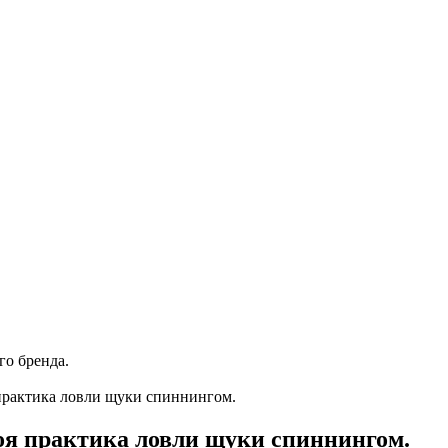
го бренда.
практика ловли щуки спиннингом.
оя практика ловли щуки спиннингом.