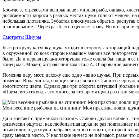
Кое-где за стрекозами выпрыгивает мирная рыба, однако, хлест
досягаемости заброса в разных местах щуки гоняют мелочь, на 
небольшая плотвичка. Зубастая плюхнулась обратно, распугав 
планирование... Через раз блесна цепляет траву. Но вот при оч
Смотреть: Шнуры
Быстро кручу катушку, щука уходит в сторону - в торчащий над 
в окруженной со всех сторон камышом заводи всё повторяется
было. Да и первая щука-полторушка тоже сошла бы, тащи я её из
конец мая. Может, хитрая слишком стала?.. Очарование раннего
Поменяв пару мест, нахожу еще одно - явно щучье. При первых
поменял. Вода чистая, солнце светит вовсю. Ставил и черную 
золотистого цвета. Сделаю два-три оборота катушкой (больше не
«Пауза пять секунд - это много, за это время щука раза три мож
Мои весенние рыбалки на спиннинг. Моя практика ловли щук
Да и контакт с приманкой плохой». Ставлю другой воблер - тож
физически ощутил, как любопытная щука не раз подплывает и пр
но активно отдохнул и набрался ценно­ го опыта, который в сл
сразу меняли место. У нас такие ничего не поймают, разве что с