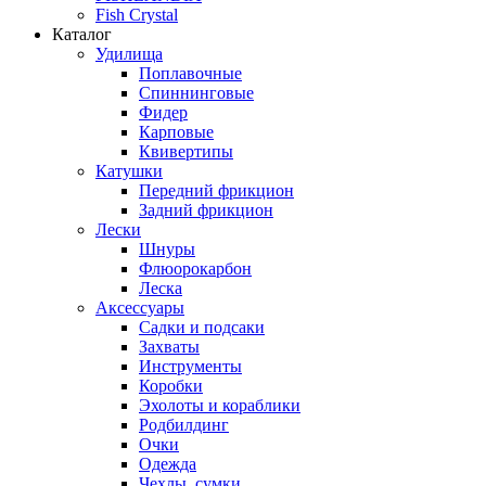
Fish Crystal
Каталог
Удилища
Поплавочные
Спиннинговые
Фидер
Карповые
Квивертипы
Катушки
Передний фрикцион
Задний фрикцион
Лески
Шнуры
Флюорокарбон
Леска
Аксессуары
Садки и подсаки
Захваты
Инструменты
Коробки
Эхолоты и кораблики
Родбилдинг
Очки
Одежда
Чехлы, сумки