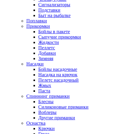
Сигнализаторы
Подставки
Быт на рыбалке
Поплавки
Прикормки
Бойлы в пакете
Сыпучие прикормки
Жидкости
Пеллетс
Добавки
Зимняя
Насадки
Бойлы насадочные
Насадка на крючок
Пелетс насадочный
Жмых
Паста
Спиннинг приманки
Блесны
Силиконовые приманки
Воблеры
Другие приманки
Оснастка
Крючки
Груза