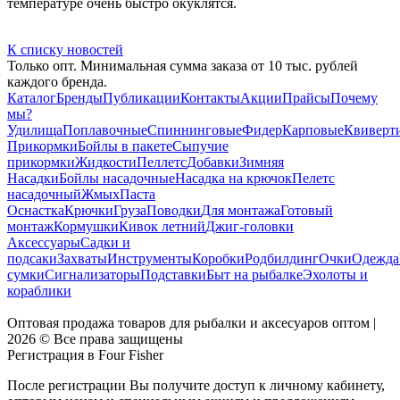
температуре очень быстро окуклятся.
К списку новостей
Только опт. Минимальная сумма заказа от 10 тыс. рублей
каждого бренда.
Каталог
Бренды
Публикации
Контакты
Акции
Прайсы
Почему
мы?
Удилища
Поплавочные
Спиннинговые
Фидер
Карповые
Квиверт
Прикормки
Бойлы в пакете
Сыпучие
прикормки
Жидкости
Пеллетс
Добавки
Зимняя
Насадки
Бойлы насадочные
Насадка на крючок
Пелетс
насадочный
Жмых
Паста
Оснастка
Крючки
Груза
Поводки
Для монтажа
Готовый
монтаж
Кормушки
Кивок летний
Джиг-головки
Аксессуары
Садки и
подсаки
Захваты
Инструменты
Коробки
Родбилдинг
Очки
Одежда
сумки
Сигнализаторы
Подставки
Быт на рыбалке
Эхолоты и
кораблики
Оптовая продажа товаров для рыбалки и аксесуаров оптом |
2026 © Все права защищены
Регистрация в Four Fisher
После регистрации Вы получите доступ к личному кабинету,