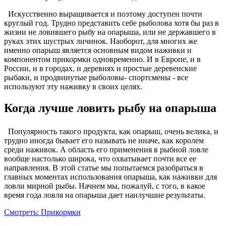
Искусственно выращивается и поэтому доступен почти
круглый год. Трудно представить себе рыболова хотя бы раз в
жизни не ловившего рыбу на опарыша, или не державшего в
руках этих шустрых личинок. Наоборот, для многих же
именно опарыш является основным видом наживки и
компонентом прикормки одновременно. И в Европе, и в
России, и в городах, и деревнях и простые деревенские
рыбаки, и продвинутые рыболовы- спортсмены - все
используют эту наживку в своих целях.
Когда лучше ловить рыбу на опарыша
Популярность такого продукта, как опарыш, очень велика, и
трудно иногда бывает его называть не иначе, как королем
среди наживок. А область его применения в рыбной ловле
вообще настолько широка, что охватывает почти все ее
направления. В этой статье мы попытаемся разобраться в
главных моментах использования опарыша, как наживки для
ловли мирной рыбы. Начнем мы, пожалуй, с того, в какое
время года ловля на опарыша дает наилучшие результаты.
Смотреть: Прикормки