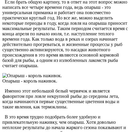
Если брать общую картину, то в ответ на этот вопрос можно
написать все четыре времени года, ведь опарыш - это
универсальная приманка и работает она повсеместно
практически круглый год. Но все же, можно выделить
некоторые периоды в году, когда ловля на опарыша приносит
максимальные результаты. Таким периодом считается время с
конца апреля по начало июля, т.е. наступление теплого
времени года. Как только вода в реках и озерах начинает
действительно прогреваться, и жизненные процессы у рыб
существенно активизируются, то насадки животного
происхождения в это время являются основной кормовой
базой для рыбы, а одним из излюбленных лакомств рыба
считает опарыша.
Опарыш - король наживок.
Именно этот небольшой белый червячок и является
фаворитом при ловле некрупной рыбы до середины лета,
когда начинаются первые существенные цветения воды и
такие явления, как термоклины.
В это время трудно подобрать более удобную и
привлекательную наживку, чем опарыш. Хотя довольно
неплохие результаты до начала жаркого сезона показывают и