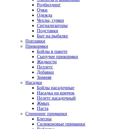
Родбилдинг
Очки
Одежда
Чехлы, сумки
Сигнализаторы
Подставки
Быт на рыбалке
Поплавки
Прикормки
Бойлы в пакете
Сыпучие прикормки
Жидкости
Пеллетс
Добавки
Зимняя
Насадки
Бойлы насадочные
Насадка на крючок
Пелетс насадочный
Жмых
Паста
Спиннинг приманки
Блесны
Силиконовые приманки