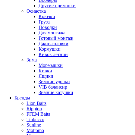
Воблеры
Другие приманки
Оснастка
Крючки
Груза
Поводки
Для монтажа
Готовый монтаж
Джиг-головки
Кормушки
Кивок летний
Зима
Мормышки
Кивки
Ящики
Зимние удочки
VIB балансир
Зимние катушки
Бренды
Lion Baits
Rippton
FFEM Baits
Trabucco
Sunline
Mottomo