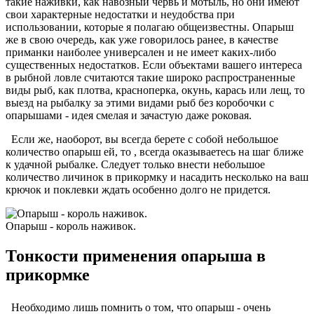
такие наживки, как навозный червь и мотыль, но они имеют
свои характерные недостатки и неудобства при
использовании, которые я полагаю общеизвестны. Опарыш
же в свою очередь, как уже говорилось ранее, в качестве
приманки наиболее универсален и не имеет каких-либо
существенных недостатков. Если объектами вашего интереса
в рыбной ловле считаются такие широко распространенные
виды рыб, как плотва, красноперка, окунь, карась или лещ, то
выезд на рыбалку за этими видами рыб без коробочки с
опарышами - идея смелая и зачастую даже роковая.
Если же, наоборот, вы всегда берете с собой небольшое
количество опарыш ей, то , всегда оказываетесь на шаг ближе
к удачной рыбалке. Следует только внести небольшое
количество личинок в прикормку и насадить несколько на ваш
крючок и поклевки ждать особенно долго не придется.
Опарыш - король наживок.
Тонкости применения опарыша в
прикормке
Необходимо лишь помнить о том, что опарыш - очень