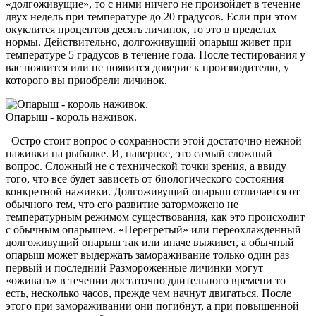
«долгоживущие», то с ними ничего не произойдет в течение
двух недель при температуре до 20 градусов. Если при этом
окуклится процентов десять личинок, то это в пределах
нормы. Действительно, долгоживущий опарыш живет при
температуре 5 градусов в течение года. После тестирования у
вас появится или не появится доверие к производителю, у
которого вы приобрели личинок.
Опарыш - король наживок.
Остро стоит вопрос о сохранности этой достаточно нежной
наживки на рыбалке. И, наверное, это самый сложный
вопрос. Сложный не с технической точки зрения, а ввиду
того, что все будет зависеть от биологического состояния
конкретной наживки. Долгоживущий опарыш отличается от
обычного тем, что его развитие заторможено не
температурным режимом существования, как это происходит
с обычным опарышем. «Перегретый» или переохлажденный
долгоживущий опарыш так или иначе выживет, а обычный
опарыш может выдержать замораживание только один раз
первый и последний Размороженные личинки могут
«оживать» в течении достаточно длительного времени то
есть, несколько часов, прежде чем начнут двигаться. После
этого при замораживании они погибнут, а при повышенной