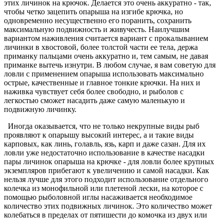
этих личинок на крючок. Делается это очень аккуратно - так,
чтобы четко зацепить опарыша на изгибе крючка, но
одновременно несущественно его поранить, сохранить
максимальную подвижность и живучесть. Наилучшим
вариантом наживления считается вариант с прокалыванием
личинки в хвостовой, более толстой части ее тела, держа
приманку пальцами очень аккуратно и, тем самым, не давая
приманке вытечь изнутри. В любом случае, я вам советую для
ловли с применением опарыша использовать максимально
острые, качественные и главное тонкие крючки. На них и
наживка чувствует себя более свободно, и рыболов с
легкостью сможет насадить даже самую маленькую и
подвижную личинку.
Иногда оказывается, что не только некрупные виды рыб
проявляют к опарышу высокий интерес, а и такие виды
карповых, как линь, голавль, язь, карп и даже сазан. Для их
ловли уже недостаточно использование в качестве насадки
пары личинок опарыша на крючке - для ловли более крупных
экземпляров прибегают к увеличению и самой насадки. Как
нельзя лучше для этого подходит использование отдельного
колечка из монофильной или плетеной лески, на которое с
помощью рыболовной иглы насаживается необходимое
количество этих подвижных личинок. Это количество может
колебаться в пределах от пяти­шести до комочка из двух или