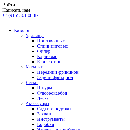
Войти
Написать нам
+7 (915) 361-08-87
Каталог
Удилища
Поплавочные
Спиннинговые
Фидер
Карповые
Квивертипы
Катушки
Передний фрикцион
Задний фрикцион
Лески
Шнуры
Флюорокарбон
Леска
Аксессуары
Садки и подсаки
Захваты
Инструменты
Коробки
Эхолоты и кораблики