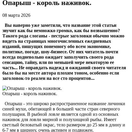
Опарыш - король наживок.
08 марта 2026
Вы наверно уже заметили, что название этой статьи
звучит как бы немножко громко, как бы возвышенно?
Такого рода слоганы - пестрые заголовки обычно можно
видеть на страницах многочисленных ежедневных
изданий, пишущих понемногу обо всем экономике,
политике, погоде, шоу-бизнесе. От них читатель почти
всегда подневольно ожидает заполучить своего рода
сенсацию, тайну, или по меньшей мере некоторую ее
часть... Не оправдать надежд и ожиданий своего читателя
было бы на месте автора плохим тоном, особенно если
заголовок-то реален на все сто процентов...
Опарыш - король наживок.
Опарыш - это широко распространенное название личинки
синей мухи, обитающей в большей части стран северного
полушария. В рыбной ловле является одной из основных
наживок для ловли мирной и полухищной рыбы. Имеет
светлый беловатый окрас, тело размером до 25 мм в длину и
6-7 мм в ширину, очень активен и подвижен.