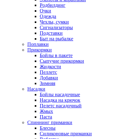
Родбилдинг
Очки
Одежда
Чехлы, сумки
Сигнализаторы
Подставки
Быт на рыбалке
Поплавки
Прикормки
Бойлы в пакете
Сыпучие прикормки
Жидкости
Пеллетс
Добавки
Зимняя
Насадки
Бойлы насадочные
Насадка на крючок
Пелетс насадочный
Жмых
Паста
Спиннинг приманки
Блесны
Силиконовые приманки