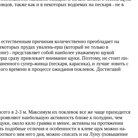
­цов, также как и в некоторых водоемах на пескаря - не в
 естествен­ным причинам количествен­но преобладает на
некоторых пру­дах увалень-ерш (который не только в
не) - представляет собой наиболее уважаемую щу­кой
 ерш сразу привлекает внимание щуки. Поэтому, не стоит пи­
анен­ного супер-живца (пескаря, карасика), и лучше ловить с
дного времени в процессе ожида­ния поклевок. Достигший
всего в 2-3 м. Максимум их поклевок все же чаще приходится
 проявляют на­ибольшую активность бли­же к полудню, чем
щуки, около кило­ грамма и менее, активны на протяжении
ять подобные отличия и особен­ности в клеве щук можно на­
роткого зим­ него дня, можно списать и на Луну (повышение