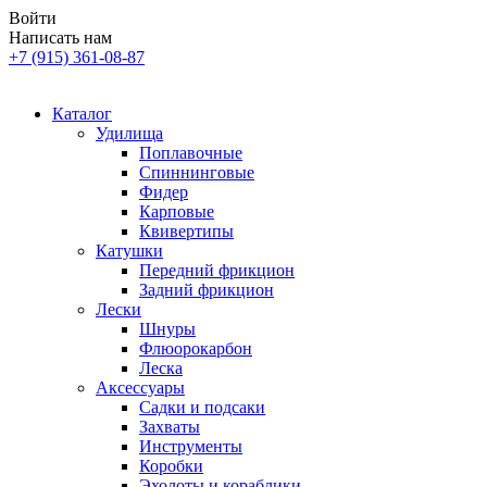
Войти
Написать нам
+7 (915) 361-08-87
Каталог
Удилища
Поплавочные
Спиннинговые
Фидер
Карповые
Квивертипы
Катушки
Передний фрикцион
Задний фрикцион
Лески
Шнуры
Флюорокарбон
Леска
Аксессуары
Садки и подсаки
Захваты
Инструменты
Коробки
Эхолоты и кораблики