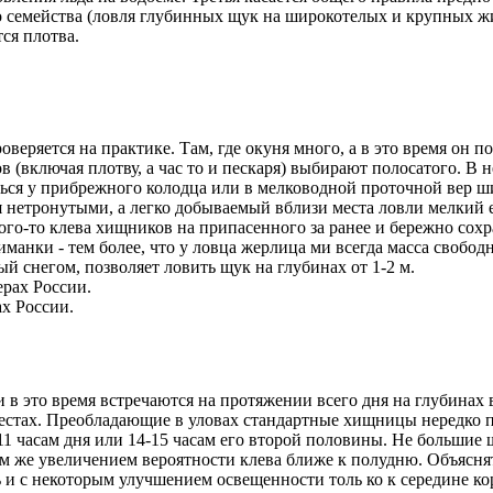
о семейс­тва (ловля глубинных щук на широкотелых и крупных жив
ся плотва.
ряется на практике. Там, где окуня много, а в это время он по
 (включая плотву, а час­ то и пескаря) выбирают по­лосатого. В 
ся у прибрежного колодца или в мелководной проточной вер­ ши
тся нетронутыми, а легко добываемый вблизи места ловли мелкий
го-то клева хищ­ников на припасенного за­ ранее и бережно сохр
анки - тем бо­лее, что у ловца жерлица­ ми всегда масса свобо
 снегом, позволяет ловить щук на глубинах от 1-2 м.
ах России.
 в это время встречаются на протяжении всего дня на глубинах 
х местах. Преобладающие в уловах стандартные хищни­цы нередко
1 часам дня или 14-15 часам его второй половины. Не­ большие 
тем же уве­личением вероятности клева ближе к полудню. Объясн
и с некоторым улуч­шением освещенности толь­ ко к середине ко