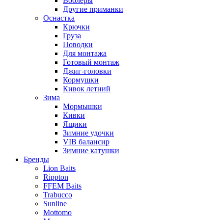
Воблеры
Другие приманки
Оснастка
Крючки
Груза
Поводки
Для монтажа
Готовый монтаж
Джиг-головки
Кормушки
Кивок летний
Зима
Мормышки
Кивки
Ящики
Зимние удочки
VIB балансир
Зимние катушки
Бренды
Lion Baits
Rippton
FFEM Baits
Trabucco
Sunline
Mottomo