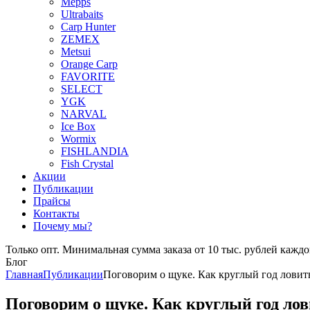
Mepps
Ultrabaits
Carp Hunter
ZEMEX
Metsui
Orange Carp
FAVORITE
SELECT
YGK
NARVAL
Ice Box
Wormix
FISHLANDIA
Fish Crystal
Акции
Публикации
Прайсы
Контакты
Почему мы?
Только опт. Минимальная сумма заказа от 10 тыс. рублей каждо
Блог
Главная
Публикации
Поговорим о щуке. Как круглый год ловить
Поговорим о щуке. Как круглый год лов