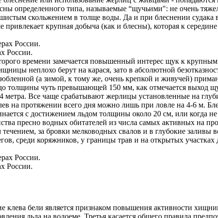
ес­ны определенного типа, на­зываемые “щучьими": не очень тя
шистым скольжением в толще воды. Да и при блеснении судака в
привлекает крупная добыча (как и блесны), кото­рая к середине 
ах России.
ко­торого времени замечается повышенный интерес щук к крупным
ницы неплохо берут на карася, зато в абсолютной безот­казност
злюб­ленной (а зимой, к тому же, очень крепкой и живучей) прим
и до толщины чуть превышаю­щей 150 мм, как отмечается выход щ
 2-4 метра. Все чаще срабатывают жерлицы установленные на глуб
клев на протя­жении всего дня можно лишь при ловле на 4-6 м. Б
нается с до­стижением льдом толщины около 20 см, или когда не
ства пресно­ водных обитателей из чис­ла самых активных на пр
течением, за бровки мелководных сва­лов и в глубокие заливы в
ерегов, среди коряжников, у границы трав и на открытых участка
ах России.
е клева бели является признаком повышения активности хищнико
новления льда на водоеме. Третья касается общего правила предпо