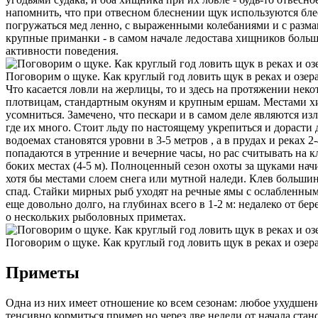
напомнить, что при отвесном блесне­нии щук используются бл
погружаться мед­ ленно, с выраженными колебаниями и с разма
крупные приманки - в самом начале ледостава хищников больше 
актив­ности поведения.
Поговорим о щуке. Как круглый год ловить щук в реках и озер
Что каса­ется ловли на жерлицы, то и здесь на протяжении не
плотвицам, стан­дартным окуням и крупным ершам. Местами хищ
усомниться. За­мечено, что пескари и в са­мом деле являются и
где их много. Стоит льду по настояще­му укрепиться и дораст
водоемах становятся уровни в 3-5 метров , а в прудах и реках
попадаются в утрен­ние и вечерние часы, но рас­ считывать на 
боких местах (4-5 м). Полноценный сезон охоты за щуками начи
хотя бы местами сло­ем снега или мутной наледи. Клев большин
спад. Стайки мирных рыб уходят на речные ямы с ослабленным 
еще довольно дол­го, на глубинах всего в 1-2 м: недалеко от б
о нескольких рыболовных приметах.
Поговорим о щуке. Как круглый год ловить щук в реках и озер
Приметы
Одна из них имеет отношение ко всем сезонам: любое ухудшени
тенсивно кормиться пример­ но через две недели от начала ста