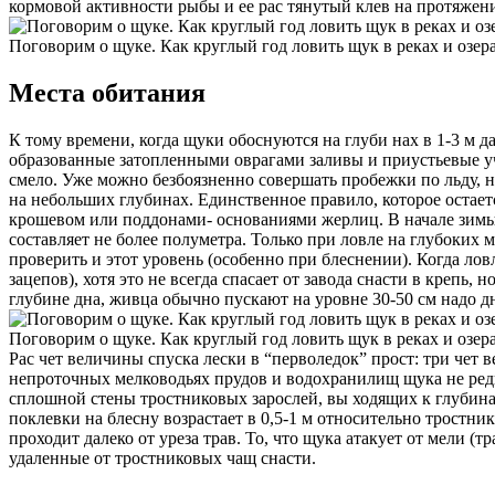
кормовой активности рыбы и ее рас­ тянутый клев на протяже­нии
Поговорим о щуке. Как круглый год ловить щук в реках и озер
Места обитания
К тому времени, когда щуки обоснуются на глуби­ нах в 1-3 м
образованные затоплен­ными оврагами заливы и приустьевые учас
смело. Уже можно безбоязненно совершать про­бежки по льду, н
на небольших глуби­нах. Единственное правило, которое остает
крошевом или поддонами- основаниями жерлиц. В начале зимы 
составляет не более полу­метра. Только при ловле на глубоких м
проверить и этот уровень (особенно при блеснении). Когда ло
зацепов), хотя это не всегда спасает от завода снасти в крепь, 
глубине дна, жив­ца обычно пускают на уров­не 30-50 см надо 
Поговорим о щуке. Как круглый год ловить щук в реках и озер
Рас­ чет величины спуска лески в “перволедок” прост: три чет
непро­точных мелководьях прудов и водохранилищ щука не­ ре
сплошной стены тростниковых зарослей, вы­ ходящих к глубина
поклевки на блесну возрастает в 0,5-1 м отно­сительно тростник
проходит далеко от уреза трав. То, что щука ата­кует от мели 
удаленные от тростнико­вых чащ снасти.