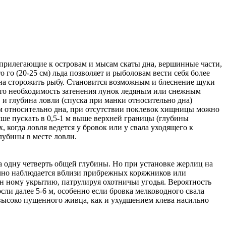
приле­гающие к островам и мысам скаты дна, вершинные час­ти,
го (20-25 см) льда позволяет и рыболовам вести себя бо­лее
 на­ сторожить рыбу. Становит­ся возможным и блеснение щуки
 это не­обходимость затенения лу­нок ледяным или снежным
и глубина ловли (спуска при­ манки относительно дна)
1,5 м от­носительно дна, при отсутствии поклевок хищницы можно
чше пускать в 0,5-1 м выше верхней границы (глубины
 когда ловля ведет­ся у бровок или у свала ухо­дящего к
лубины в месте ловли.
 на одну четверть общей глубины. Но при установке жерлиц на
бычно наблюдается вблизи прибрежных коряжников или
­ ному укрытию, патрулируя охотничьи угодья. Вероят­ность
осли далее 5-6 м, особенно если бровка мелководно­го свала
ю вы­соко пущенного живца, как и ухудшением клева насиль­но