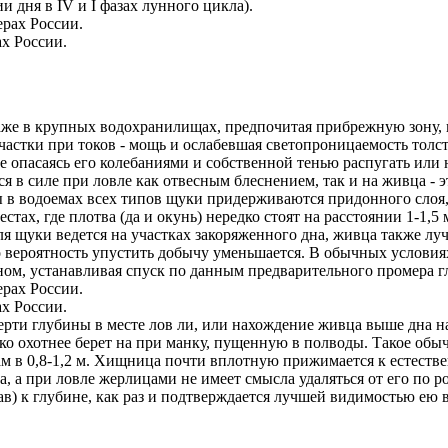
 дня в IV и I фазах лун­ного цикла).
ах России.
 даже в крупных водохранилищах, предпочи­тая прибрежную зону, 
тки при­ токов - мощь и ослабевшая светопроницаемость толсто­ 
е опасаясь его колебаниями и собствен­ной тенью распугать или
ся в силе при ловле как отвесным блесне­нием, так и на живца -
в водоемах всех типов щуки придержи­ваются придонного слоя, 
естах, где плот­ва (да и окунь) нередко сто­ят на расстоянии 1-
вля щуки ведется на участках закоряженного дна, живца также лу
но вероятность упустить добы­чу уменьшается. В обычных условиях,
дном, ус­танавливая спуск по данным предварительного промера г
ах России.
­ верти глубины в месте лов­ ли, или нахождение живца выше дна
дко охотнее берет на при­ манку, пущенную в полводы. Такое о
м в 0,8-1,2 м. Хищница почти вплотную прижимается к естествен
а, а при ловле жерлицами не имеет смысла удаляться от его по­ р
(трав) к глуби­не, как раз и подтверждается лучшей видимостью е