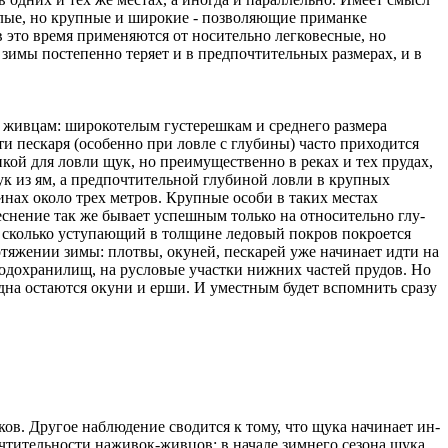
желые, но крупные и широкие - позволяющие приманке
 это время применяются от­ носительно легковесные, но
зимы посте­пенно теряет и в предпочти­тельных размерах, и в
 живцам: широкоте­лым густерешкам и средне­го размера
и пескаря (особенно при ловле с глубины) часто приходится
анкой для ловли щук, но преимущественно в реках и тех прудах,
ук из ям, а предпоч­тительной глубиной ловли в крупных
инах около трех метров. Крупные особи в таких местах
лесне­ние так же бывает успешным только на относительно глу­
­ сколько уступающий в тол­щине ледовый покров пок­роется
отяжении зимы: плотвы, оку­ней, пескарей уже начинает идти на
о­дохранилищ, на русловые участки нижних частей пру­дов. Но
х дна остаются окуни и ерши. И уместным будет вспомнить сразу
в. Дру­гое наблюдение сводится к тому, что щука начинает ин­
чтительности наживок-жив­цов: в начале зимнего се­зона щука