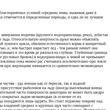
неблагоприятных условий середины зимы, выживая даже в
ки отмечается в определенные периоды, и едва ли не лучшим
 замерзании водоема (крупного водохранилища, реки), зубастая
нии льда. Относительную инертность щуки можно объяснять
й лунного цикла, обилием естественного корма в конкретный
, и, чем быстрее нарастает лед - тем раньше начнет она
тающих в это время де­ ржаться на глубине. Глубинная граница
це русловых бровок) в водохранилищах и зимой не превышает
е поклевки пока можно рас­ считывать исключительно при ловле
овля щук жерлицами начинается со сравнительно мелководных
частям - уда ленные как от берегов, так и водной
 присутствие рыболо­вов на льду (иногда выпле­вывая живца
ительной части по­верхности акватории не мо­жет быть щедро
ю покрытых льдом мелководьях (в отличие от их
ца попадаются лишь щуря­та. Но стоит ледовому пок­рову над
цы владений средних и круп­ных щук часто совпадают с
 в одних и тех же местах, а иногда и параллельно. Имеет смысл