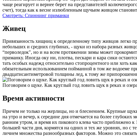
чаще реагирует и вернее берет на представи­телей колючеперог
счет), тогда как к весне из­любленным щучьим живцом становит
Смотреть: Спиннинг приманки
Живец
Привязанность хищниц к определенному типу живцов легко прове
неболь­ших и средних глубинах, - щуки из набора разных жив­цов
“перволедок", но и на всем протяжении зимы может прокормить
приманку. Иногда оку­ ни, плотва, пескари и кара­ сики остаю
тать особых надежд относи­тельно стопроцентного или хоть како
обязательным использо­ванием пойманной в том же водоеме прим
двадцатисан­тиметровой толщины лед, к тому же припорошенный
Поговорим о щуке. Как круглый год ловить щук в реках и озер
Время активности
Причем не только на жерли­цы, но и блеснением. Круп­ные щуки
на утро и вечер, к середине дня от­мечается на более глубоки
ранним утром, и время их пикового клева часто приближено к 1
большей части дня, кормятся на одних и тех же уровнях, но с 
личием множества разнооб­разных факторов. Можно это связать 