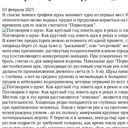
03 февраля 2025
В списке зимних трофеев щука занимает одно из первых мест 
относительно мелко­ водных прудах и продолжая кормиться на 
временем для ее ловли считается “Перволедок”.
Поговорим о щуке. Как круглый год ловить щук в реках и озер
В качестве предыстории можно вспомнить об одной примете, сут
хищница берет со льда хуже (с “раскачкой”, или “отсрочкой" ж
многими причинами: растянутым позднеосенним клевом (продо
год (составляющего конкуренцию живцам). При ускоренных темп
брать, считая со дня замерзания водоема. Начальные дни “Пер
местообитания щук, проходящая по русловым участкам рек или
дальности проникновения дневного света (в 5- 6 м). Щука начи
с глубины, а вот на средних уровнях и мелководьях в большин
прудов и небольших водохранилищ, которые первыми из всех
Поговорим о щуке. Как круглый год ловить щук в реках и озер
Местом, где в это время расставляются “ловушки", являются п
растительности. Хищницы редко попадают­ся на глубинах менее 
при приближе­нии человека). Ловля с берегов рек и на проточн
вознаграж­дена уловом - до их полного замерзания крупные щу
потенциальных жертв). У берегов и в заливах, иногда еще при 
руслом подрасти до требуемой толщины, как время ловли щук п
угодьями судака, и оба хищ­ника при их ловле - будь-то отвесн