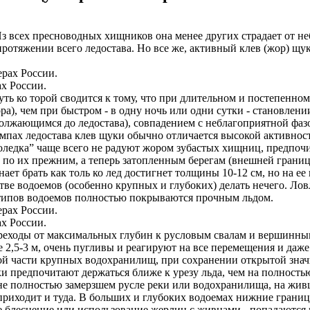
Из всех пресноводных хищников она менее других страдает от 
протяжении всего ледостава. Но все же, активный клев (жор) щу
ах России.
ь ко­ торой сводится к тому, что при длительном и постепенном
ора), чем при быстром - в одну ночь или одни сутки - становле
лжающимся до ледостава), совпадением с неблагоприятной фазо
ах ледостава клев щуки обычно отличает­ся высокой активностью
воледка” чаще всего не радуют жором зубастых хищниц, предпочи
 по их прежним, а теперь затопленным берегам (внешней грани
нает брать как толь­ ко лед достигнет толщины 10-12 см, но на е
стве водоемов (особенно крупных и глубоких) делать нечего. Л
 типов водоемов полностью покрываются прочным льдом.
ах России.
ереходы от максимальных глубин к русловым свалам и вершинным 
2,5-3 м, очень пугливы и реаги­руют на все перемещения и даже
ой части крупных водохрани­лищ, при сохранении откры­той знач
ки предпочитают держаться ближе к урезу льда, чем на полность
не полно­стью замерзшем русле реки или водохранилища, на жив­
риходит и туда. В больших и глубо­ких водоемах нижние грани­
ое блеснение или ис­пользование жерлиц с жив­цами - попадаются