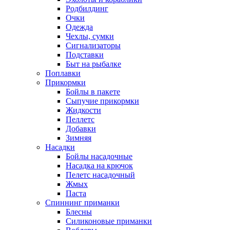
Родбилдинг
Очки
Одежда
Чехлы, сумки
Сигнализаторы
Подставки
Быт на рыбалке
Поплавки
Прикормки
Бойлы в пакете
Сыпучие прикормки
Жидкости
Пеллетс
Добавки
Зимняя
Насадки
Бойлы насадочные
Насадка на крючок
Пелетс насадочный
Жмых
Паста
Спиннинг приманки
Блесны
Силиконовые приманки