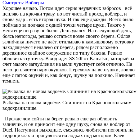
Смотреть: Воблеры
Хорошее начало. Потом идет серия неудачных забросов - всё
цепляю на крючки траву, но вот чистый проход воблера, и
снова удар - есть вторая щука. И так еще дважды. Всего было
поймано за полчаса с одной точки четыре щуки. Такого у
меня еще ни разу не было. День удался. На следующий день,
боясь непогоды, решаю остаться возле своего берега. Облов
залиdчика ничего не даёт, отплываю к камышовому островку,
находящемуся недалеко от берега, рядом расположено
деревянное свайное сооружение по типу бакена. Решаю
обловить эту точку. В ход идет SS 50f от Kamatsu , который за
счет малого заглубления на мели чувствует себя отлично. На
него цепляются пару окушков. Перехожу на вертушки, ловлю
еще с пяток окуней и, как бонус, щучку на полкило. Начинает
темнеть.
Рыбалка на новом водоёме. Спиннинг на Краснооскольском
водохранилище.
Прежде чем сойти на берег, решаю еще раз обловить
заливчик, и он приносит еще одну щуку, снова на воблер от
Duel. Наступили выходные, съехались любители погонять на
гидроциклах и прогуляться на лодках под мотором. Клев