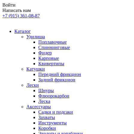
Войти
Написать нам
+7 (915) 361-08-87
Каталог
Удилища
Поплавочные
Спиннинговые
Фидер
Карповые
Квивертипы
Катушки
Передний фрикцион
Задний фрикцион
Лески
Шнуры
Флюорокарбон
Леска
Аксессуары
Садки и подсаки
Захваты
Инструменты
Коробки
Эхолоты и кораблики