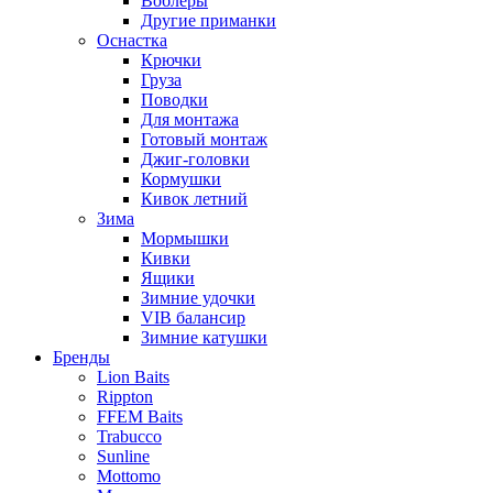
Воблеры
Другие приманки
Оснастка
Крючки
Груза
Поводки
Для монтажа
Готовый монтаж
Джиг-головки
Кормушки
Кивок летний
Зима
Мормышки
Кивки
Ящики
Зимние удочки
VIB балансир
Зимние катушки
Бренды
Lion Baits
Rippton
FFEM Baits
Trabucco
Sunline
Mottomo