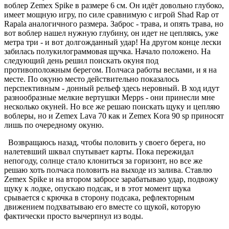
воблер Zemex Spike в размере 6 см. Он идёт довольно глубоко,
имеет мощную игру, по силе сравнимую с игрой Shad Rap от
Rapala аналогичного размера. Заброс - трава, и опять трава, но
вот воблер нашел нужную глубину, он идет не цепляясь, уже
метра три - и вот долгожданный удар! На другом конце лески
забилась полукилограммовая щучка. Начало положено. На
следующий день решил поискать окуня под
противоположным берегом. Полчаса работы веслами, и я на
месте. По окуню место действительно показалось
перспективным - донный рельеф здесь неровный. В ход идут
разнообразные мелкие вертушки Меррs - они принесли мне
несколько окуней. Но все же решаю поискать щуку и цепляю
воблеры, но и Zemex Lava 70 как и Zemex Kora 90 sp приносят
лишь по очередному окуню.
Возвращаюсь назад, чтобы половить у своего берега, но
налетевший шквал спутывает карты. Пока пережидал
непогоду, солнце стало клониться за горизонт, но все же
решаю хоть полчаса половить на выходе из залива. Ставлю
Zemex Spike и на втором забросе зарабатываю удар, подвожу
щуку к лодке, опускаю подсак, и в этот момент щука
срывается с крючка в сторону подсака, рефлекторным
движением подхватываю его вместе со щукой, которую
фактически просто вычерпнул из воды.