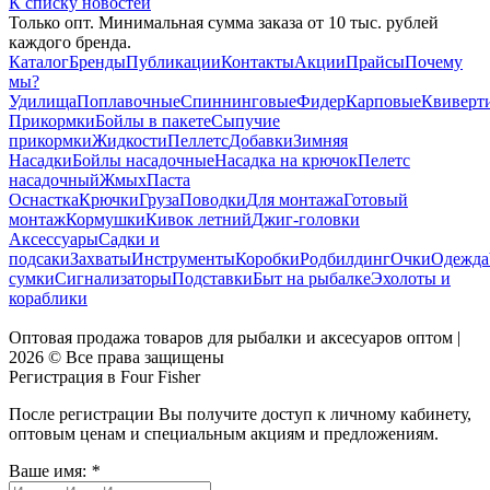
К списку новостей
Только опт. Минимальная сумма заказа от 10 тыс. рублей
каждого бренда.
Каталог
Бренды
Публикации
Контакты
Акции
Прайсы
Почему
мы?
Удилища
Поплавочные
Спиннинговые
Фидер
Карповые
Квиверт
Прикормки
Бойлы в пакете
Сыпучие
прикормки
Жидкости
Пеллетс
Добавки
Зимняя
Насадки
Бойлы насадочные
Насадка на крючок
Пелетс
насадочный
Жмых
Паста
Оснастка
Крючки
Груза
Поводки
Для монтажа
Готовый
монтаж
Кормушки
Кивок летний
Джиг-головки
Аксессуары
Садки и
подсаки
Захваты
Инструменты
Коробки
Родбилдинг
Очки
Одежда
сумки
Сигнализаторы
Подставки
Быт на рыбалке
Эхолоты и
кораблики
Оптовая продажа товаров для рыбалки и аксесуаров оптом |
2026 © Все права защищены
Регистрация в Four Fisher
После регистрации Вы получите доступ к личному кабинету,
оптовым ценам и специальным акциям и предложениям.
Ваше имя:
*