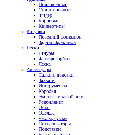
Поплавочные
Спиннинговые
Фидер
Карповые
Квивертипы
Катушки
Передний фрикцион
Задний фрикцион
Лески
Шнуры
Флюорокарбон
Леска
Аксессуары
Садки и подсаки
Захваты
Инструменты
Коробки
Эхолоты и кораблики
Родбилдинг
Очки
Одежда
Чехлы, сумки
Сигнализаторы
Подставки
Быт на рыбалке