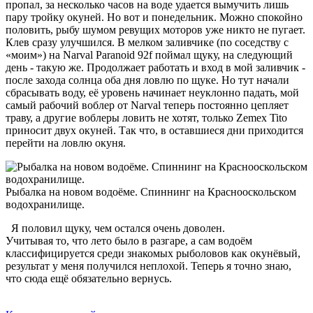
пропал, за несколько часов на воде удается вымучить лишь
пару тройку окуней. Но вот и понедельник. Можно спокойно
половить, рыбу шумом ревущих моторов уже никто не пугает.
Клев сразу улучшился. В мелком заливчике (по соседству с
«моим») на Narval Paranoid 92f поймал щуку, на следующий
день - такую же. Продолжает работать и вход в мой заливчик -
после захода солнца оба дня ловлю по щуке. Но тут начали
сбрасывать воду, её уровень начинает неуклонно падать, мой
самый рабочий воблер от Narval теперь постоянно цепляет
траву, а другие воблеры ловить не хотят, только Zemex Tito
приносит двух окуней. Так что, в оставшиеся дни приходится
перейти на ловлю окуня.
Рыбалка на новом водоёме. Спиннинг на Краснооскольском
водохранилище.
Я половил щуку, чем остался очень доволен.
Учитывая то, что лето было в разгаре, а сам водоём
классифицируется среди знакомых рыболовов как окунёвый,
результат у меня получился неплохой. Теперь я точно знаю,
что сюда ещё обязательно вернусь.