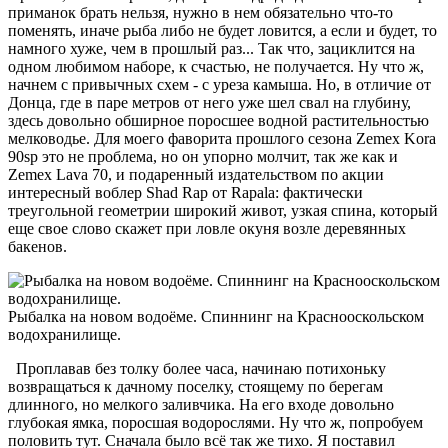
приманок брать нельзя, нужно в нем обязательно что-то
поменять, иначе рыба либо не будет ловится, а если и будет, то
намного хуже, чем в прошлый раз... Так что, зациклится на
одном любимом наборе, к счастью, не получается. Ну что ж,
начнем с привычных схем - с уреза камыша. Но, в отличие от
Донца, где в паре метров от него уже шел свал на глубину,
здесь довольно обширное поросшее водной растительностью
мелководье. Для моего фаворита прошлого сезона Zemex Kora
90sp это не проблема, но он упорно молчит, так же как и
Zemex Lava 70, и подаренный издательством по акции
интересный воблер Shad Rap от Rapala: фактически
треугольной геометрии широкий живот, узкая спина, который
еще свое слово скажет при ловле окуня возле деревянных
бакенов.
Рыбалка на новом водоёме. Спиннинг на Краснооскольском
водохранилище.
Проплавав без толку более часа, начинаю потихоньку
возвращаться к дачному поселку, стоящему по берегам
длинного, но мелкого заливчика. На его входе довольно
глубокая ямка, поросшая водорослями. Ну что ж, попробуем
половить тут. Сначала было всё так же тихо. Я поставил