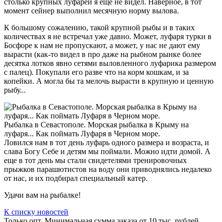
столько крупных луфарей я еще не видел. Наверное, в тот
момент сейнер выполнил месячную норму вылова.
К большому сожалению, такой крупной рыбы и в таких
количествах я не встречал уже давно. Может, луфаря турки в
Босфоре к нам не пропускают, а может, у нас не дают ему
вырасти (как-то видел в про­ даже на рыбном рынке более
десятка лотков явно сетями выловленного луфарика размером
с палец). Покупали его разве что на корм кошкам, и за
копейки. А могла бы та мелочь вырасти в крупную и ценную
рыбу...
Рыбалка в Севастополе. Морская рыбалка в Крыму на
луфаря... Как поймать Луфаря в Черном море.
Ловился нам в тот день луфарь одного размера и возраста, и
слава Богу Себе и детям мы поймали. Можно идти домой. А
еще в тот день мы стали свидетелями тренировочных
прыжков парашютистов на воду они приводнялись недалеко
от нас, и их подбирал специальный катер.
Удачи вам на рыбалке!
К списку новостей
Только опт. Минимальная сумма заказа от 10 тыс. рублей