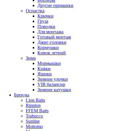
Воблеры
Другие приманки
Оснастка
Крючки
Груза
Поводки
Для монтажа
Готовый монтаж
Джиг-головки
Кормушки
Кивок летний
Зима
Мормышки
Кивки
Ящики
Зимние удочки
VIB балансир
Зимние катушки
Бренды
Lion Baits
Rippton
FFEM Baits
Trabucco
Sunline
Mottomo