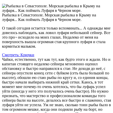
Рыбалка в Севастополе. Морская рыбалка в Крыму на
луфаря... Как поймать Луфаря в Черном море.
О такой сегодня остается только вспоминать... А однажды мне
довелось наблюдать, как ловил луфаря небольшой сейнер. Все
это про¬ исходило на моих глазах. Недалеко от меня на
поверхность вышла огромная стая крупного луфаря и стала
кормиться мальком.
Смотреть: Крючки
Чайки, естественно, тут как тут, как будто этого и ждали. Но и
капитан стоящего недалеко сейнера мгновенно оценил
обстановку и быстро направился к стае. Не доходя до неё, с
сейнера опустили конец сети с буйком (сеть была большой по
высоте), обошли ею стаю рыбы по кругу и, со­ единив концы,
быстро начали выбирать нижний край сетки. Каюсь, в тот
момент мне почему-то очень хотелось, что­ бы луфарь успел
уйти (иногда у него это получалось очень быстро). Но нужно
признать, что мастерство и профессионализм команды того
сейнера были на высоте, делалось все быстро и слаженно, стая
луфаря уйти не успела. Уж не знаю, сколько тонн рыбы было в
том огромном мешке, когда они подняли рыбу на борт, но