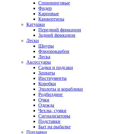
Спиннинговые
Фидер
Карповые
Квивертипы
Катушки
Передний фрикцион
Задний фрикцион
Лески
Шнуры
Флюорокарбон
Леска
Аксессуары
Садки и подсаки
Захваты
Инструменты
Коробки
Эхолоты и кораблики
Родбилдинг
Очки
Одежда
Чехлы, сумки
Сигнализаторы
Подставки
Быт на рыбалке
Поплавки