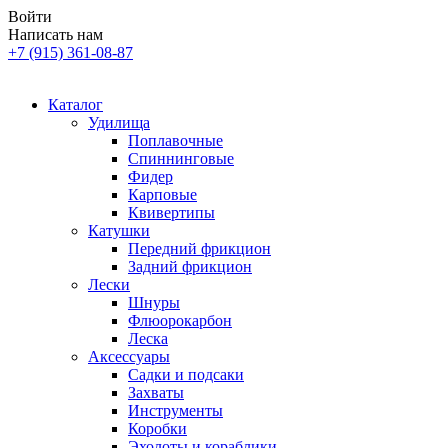
Войти
Написать нам
+7 (915) 361-08-87
Каталог
Удилища
Поплавочные
Спиннинговые
Фидер
Карповые
Квивертипы
Катушки
Передний фрикцион
Задний фрикцион
Лески
Шнуры
Флюорокарбон
Леска
Аксессуары
Садки и подсаки
Захваты
Инструменты
Коробки
Эхолоты и кораблики