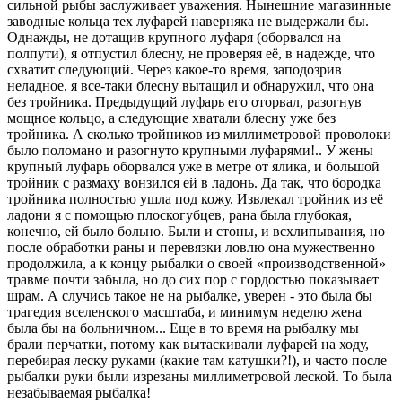
сильной рыбы заслуживает уважения. Нынешние магазинные
заводные кольца тех луфарей наверняка не выдержали бы.
Однажды, не дотащив крупного луфаря (оборвался на
полпути), я отпустил блесну, не проверяя её, в надежде, что
схватит следующий. Через какое-то время, заподозрив
неладное, я все-таки блесну вытащил и обнаружил, что она
без тройника. Предыдущий луфарь его оторвал, разогнув
мощное кольцо, а следующие хватали блесну уже без
тройника. А сколько тройников из миллиметровой проволоки
было поломано и разогнуто крупными луфарями!.. У жены
крупный луфарь оборвался уже в метре от ялика, и большой
тройник с размаху вонзился ей в ладонь. Да так, что бородка
тройника полностью ушла под кожу. Извлекал тройник из её
ладони я с помощью плоскогубцев, рана была глубокая,
конечно, ей было больно. Были и стоны, и всхлипывания, но
после обработки раны и перевязки ловлю она мужественно
продолжила, а к концу рыбалки о своей «производственной»
травме почти забыла, но до сих пор с гордостью показывает
шрам. А случись такое не на рыбалке, уверен - это была бы
трагедия вселенского масштаба, и минимум неделю жена
была бы на больничном... Еще в то время на рыбалку мы
брали перчатки, потому как вытаскивали луфарей на ходу,
перебирая леску руками (какие там катушки?!), и часто после
рыбалки руки были изрезаны миллиметровой леской. То была
незабываемая рыбалка!