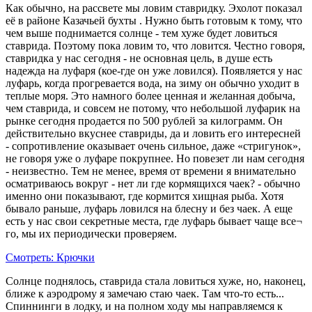
Как обычно, на рассвете мы ловим ставридку. Эхолот показал
её в районе Казачьей бухты . Нужно быть готовым к тому, что
чем выше поднимается солнце - тем хуже будет ловиться
ставрида. Поэтому пока ловим то, что ловится. Честно говоря,
ставридка у нас сегодня - не основная цель, в душе есть
надежда на луфаря (кое-где он уже ловился). Появляется у нас
луфарь, когда прогревается вода, на зиму он обычно уходит в
теплые моря. Это намного более ценная и желанная добыча,
чем ставрида, и совсем не потому, что небольшой луфарик на
рынке сегодня продается по 500 рублей за килограмм. Он
действительно вкуснее ставриды, да и ловить его интересней
- сопротивление оказывает очень сильное, даже «стригунок»,
не говоря уже о луфаре покрупнее. Но повезет ли нам сегодня
- неизвестно. Тем не менее, время от времени я внимательно
осматриваюсь вокруг - нет ли где кормящихся чаек? - обычно
именно они показывают, где кормится хищная рыба. Хотя
бывало раньше, луфарь ловился на блесну и без чаек. А еще
есть у нас свои секретные места, где луфарь бывает чаще все¬
го, мы их периодически проверяем.
Смотреть: Крючки
Солнце поднялось, ставрида стала ловиться хуже, но, наконец,
ближе к аэродрому я замечаю стаю чаек. Там что-то есть...
Спиннинги в лодку, и на полном ходу мы направляемся к