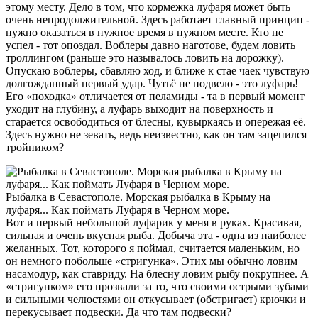
этому месту. Дело в том, что кормежка луфаря может быть
очень непродолжительной. Здесь работает главный принцип -
нужно оказаться в нужное время в нужном месте. Кто не
успел - тот опоздал. Воблеры давно наготове, будем ловить
троллингом (раньше это называлось ловить на дорожку).
Опускаю воблеры, сбавляю ход, и ближе к стае чаек чувствую
долгожданный первый удар. Чутьё не подвело - это луфарь!
Его «походка» отличается от пеламиды - та в первый момент
уходит на глубину, а луфарь выходит на поверхность и
старается освободиться от блесны, кувыркаясь и опережая её.
Здесь нужно не зевать, ведь неизвестно, как он там зацепился
тройником?
Рыбалка в Севастополе. Морская рыбалка в Крыму на
луфаря... Как поймать Луфаря в Черном море.
Вот и первый небольшой луфарик у меня в руках. Красивая,
сильная и очень вкусная рыба. Добыча эта - одна из наиболее
желанных. Тот, которого я поймал, считается маленьким, но
он немного побольше «стригунка». Этих мы обычно ловим
насамодур, как ставриду. На блесну ловим рыбу покрупнее. А
«стригунком» его прозвали за то, что своими острыми зубами
и сильными челюстями он откусывает (обстригает) крючки и
перекусывает подвески. Да что там подвески?