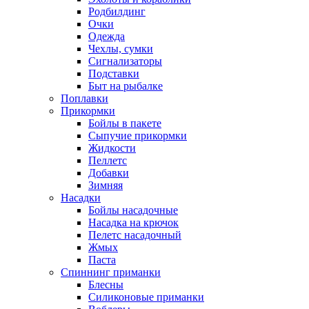
Родбилдинг
Очки
Одежда
Чехлы, сумки
Сигнализаторы
Подставки
Быт на рыбалке
Поплавки
Прикормки
Бойлы в пакете
Сыпучие прикормки
Жидкости
Пеллетс
Добавки
Зимняя
Насадки
Бойлы насадочные
Насадка на крючок
Пелетс насадочный
Жмых
Паста
Спиннинг приманки
Блесны
Силиконовые приманки