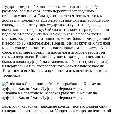
Луфарь - свирепый хищник, он может напасть на рыбу
размером больше себя, легко перекусывает среднюю
ставридку пополам. Там, где он охотится, очень часто мы
доставали половинку еще живой ставридки или вообще одну
голову, остальное луфарь умудрялся откусить по дороге, пока
выматываешь подвеску. Чайкам в этот момент раздолье - они
подбирают перекушенных и мечущихся на поверхности
мальков. Вырастать этот хищник может больше метра длиной
и весом до 15 килограммов. Правда, сейчас крупных луфарей
можно увидеть разве что в севастопольском аквариуме. А лет
сорок назад мне посчастливилось ловить особей весом три-
пять килограммов. Воблеров у нас тогда ещё и в помине не
было, я ловил луфарей на самодельные блесны (под саргана)
из нержавейки или посеребренного коаксиального кабеля.
Тогда почти все было самодельное, за исключением лески и
тройников.
Рыбалка в Севастополе. Морская рыбалка в Крыму на
луфаря... Как поймать Луфаря в Черном море.
Вертлюги, карабины, заводные кольца - все это делали сами
из нержавейки (и на совесть). Упорство и сопротивление этой