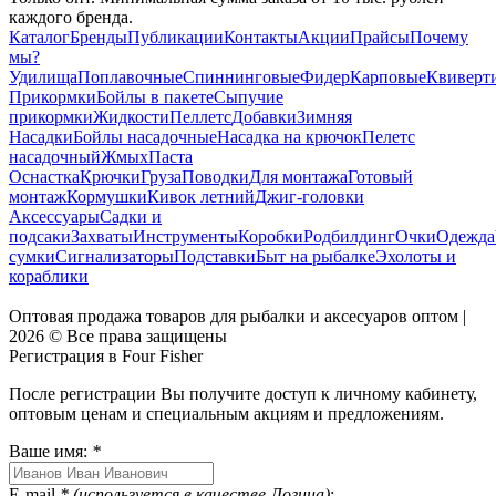
каждого бренда.
Каталог
Бренды
Публикации
Контакты
Акции
Прайсы
Почему
мы?
Удилища
Поплавочные
Спиннинговые
Фидер
Карповые
Квиверт
Прикормки
Бойлы в пакете
Сыпучие
прикормки
Жидкости
Пеллетс
Добавки
Зимняя
Насадки
Бойлы насадочные
Насадка на крючок
Пелетс
насадочный
Жмых
Паста
Оснастка
Крючки
Груза
Поводки
Для монтажа
Готовый
монтаж
Кормушки
Кивок летний
Джиг-головки
Аксессуары
Садки и
подсаки
Захваты
Инструменты
Коробки
Родбилдинг
Очки
Одежда
сумки
Сигнализаторы
Подставки
Быт на рыбалке
Эхолоты и
кораблики
Оптовая продажа товаров для рыбалки и аксесуаров оптом |
2026 © Все права защищены
Регистрация в Four Fisher
После регистрации Вы получите доступ к личному кабинету,
оптовым ценам и специальным акциям и предложениям.
Ваше имя:
*
E-mail
* (используется в качестве Логина)
: