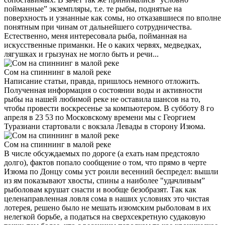
пойманные” экземпляры, т.е. те рыбы, поднятые на
поверхность и узнанные как сомы, но отказавшиеся по вполне
понятным при­ чинам от дальнейшего сотрудничества.
Естественно, меня интересовала рыба, пойманная на
искусственные приманки. Не о каких червях, медведках,
лягушках и грызунах не могло быть и речи...
Сом на спиннинг в малой реке
Написание статьи, правда, пришлось немного отложить.
Полученная информация о состоянии воды и активности
рыбы на нашей любимой реке не оста­вила шансов на то,
чтобы провести воскресенье за компьютером. В субботу 8­ го
апреля в 23 53 по Московскому времени мы с Георгием
Туразиани стартовали с вокзала Левады в сторону Изюма.
Сом на спиннинг в малой реке
В числе обсуждаемых по дороге (а ехать нам предстояло
долго), фактов попало сообщение о том, что прямо в черте
Изюма по Донцу сомы уст­ роили весенний беспредел: вышли
из ям показывают хвосты, спины а наиболее "удачливым”
рыболовам крушат снасти и вообще безобразят. Так как
целенаправленная ловля сома в наших условиях это чистая
лотерея, решено было не мешать изюмским рыболовам в их
нелегкой борьбе, а податься на сверхсекретную судаковую