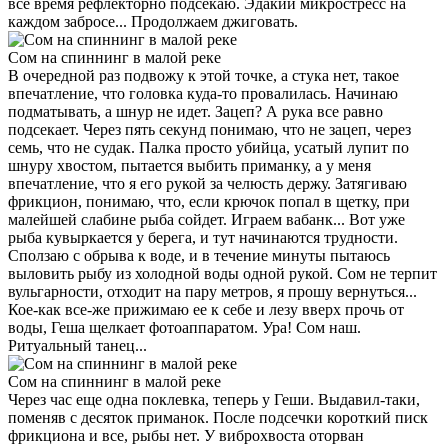
все время рефлекторно подсекаю. Эдакий микростресс на
каждом забросе... Продолжаем джиговать.
Сом на спиннинг в малой реке
В очередной раз подвожу к этой точке, а стука нет, такое
впечатление, что головка куда-то провалилась. Начи­наю
подматывать, а шнур не идет. Зацеп? А рука все равно
подсекает. Че­рез пять секунд понимаю, что не зацеп, через
семь, что не судак. Палка просто убийца, усатый лупит по
шнуру хвостом, пытается выбить приманку, а у меня
впечатление, что я его рукой за челюсть держу. Затягиваю
фрикцион, понимаю, что, если крючок попал в щетку, при
малейшей слабине рыба сойдет. Играем вабанк... Вот уже
рыба кувыркается у берега, и тут начинаются трудности.
Сползаю с обрыва к воде, и в течение минуты пытаюсь
выловить рыбу из холодной воды одной рукой. Сом не терпит
вульгарности, отходит на пару метров, я прошу вернуться...
Кое-как все-же прижимаю ее к себе и лезу вверх прочь от
воды, Геша щелкает фотоаппаратом. Ура! Сом наш.
Ритуальный танец...
Сом на спиннинг в малой реке
Через час еще одна поклевка, теперь у Геши. Выдавил-таки,
поменяв с десяток приманок. После подсечки короткий писк
фрикциона и все, рыбы нет. У виброхвоста оторван