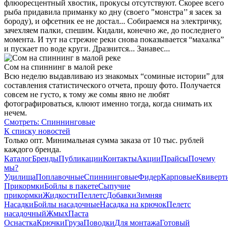
флюоресцентный хвостик, прокусы отсутствуют. Скорее всего
рыба придавила приманку ко дну (своего "монстра’’ я засек за
бороду), и офсетник ее не достал... Собираемся на электричку,
зачехляем палки, спешим. Кидали, конечно же, до последнего
момента. И тут на стрежне реки снова показывается “махалка”
и пускает по воде круги. Дразнится... Занавес...
Сом на спиннинг в малой реке
Всю неделю выдавливаю из знакомых “соминые истории” для
составления статистического отчета, прошу фото. Получается
совсем не густо, к тому же сомы явно не любят
фотографироваться, клюют именно тогда, когда снимать их
нечем.
Смотреть: Спиннинговые
К списку новостей
Только опт. Минимальная сумма заказа от 10 тыс. рублей
каждого бренда.
Каталог
Бренды
Публикации
Контакты
Акции
Прайсы
Почему
мы?
Удилища
Поплавочные
Спиннинговые
Фидер
Карповые
Квиверт
Прикормки
Бойлы в пакете
Сыпучие
прикормки
Жидкости
Пеллетс
Добавки
Зимняя
Насадки
Бойлы насадочные
Насадка на крючок
Пелетс
насадочный
Жмых
Паста
Оснастка
Крючки
Груза
Поводки
Для монтажа
Готовый