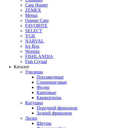
Carp Hunter
ZEMEX
Metsui
Orange Carp
FAVORITE
SELECT
YGK
NARVAL
Ice Box
Wormix
FISHLANDIA
Fish Crystal
Каталог
Удилища
Поплавочные
Спиннинговые
Фидер
Карповые
Квивертипы
Катушки
Передний фрикцион
Задний фрикцион
Лески
Шнуры