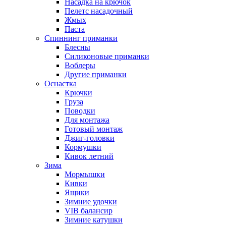
Насадка на крючок
Пелетс насадочный
Жмых
Паста
Спиннинг приманки
Блесны
Силиконовые приманки
Воблеры
Другие приманки
Оснастка
Крючки
Груза
Поводки
Для монтажа
Готовый монтаж
Джиг-головки
Кормушки
Кивок летний
Зима
Мормышки
Кивки
Ящики
Зимние удочки
VIB балансир
Зимние катушки