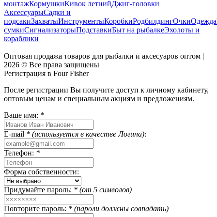
монтаж
Кормушки
Кивок летний
Джиг-головки
Аксессуары
Садки и
подсаки
Захваты
Инструменты
Коробки
Родбилдинг
Очки
Одежда
сумки
Сигнализаторы
Подставки
Быт на рыбалке
Эхолоты и
кораблики
Оптовая продажа товаров для рыбалки и аксесуаров оптом |
2026 © Все права защищены
Регистрация в Four Fisher
После регистрации Вы получите доступ к личному кабинету,
оптовым ценам и специальным акциям и предложениям.
Ваше имя:
*
E-mail
* (используется в качестве Логина)
:
Телефон:
*
Форма собственности:
Придумайте пароль:
* (от 5 символов)
Повторите пароль:
* (пароли должны совпадать)