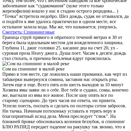
точку, тем более, что с весенним паводком та­ кое хроническое
заболевание как “судакомания” (хуже этого только
жерехофилия) вошло у нас в стадию острого рецидива... )
“Точка” встретила недобро. Шел дождь, судак не отзывался, да
и по­дойти к яме удалось практически в одном месте, все
остальное залила вода. Мы же, что называется, уперлись.
Смотреть: Спиннинговые
Граница струй прямого и обратного течений метрах в 30 от
берега была идеальным местом для вожде­ленного хищника.
Глубина 11, джиг головки 25, касание дна на счет 20, ух -
суровая проза Heavy джига. Душа поет. Часам к десяти дождь
стал стихать, и причина бесклевья вдруг прояснилась.
Сом на спиннинг в малой реке
Прямо в том месте, где ложились наши приманки, как черт из
табакерки вывернулся сомина, заставив нас открыть рты.
Затем еще и еще. Всего пять или шесть выходов за 10 минут
Хозяева ямы заяви­ ли о себе. Вот тебе и судаки, сомы, конечно
же, выгнали из ямы все живое. После шоу опять все по
старому сценарию. До трех часов ни ответа, ни при­вета.
Успели поесть, поспать и сделать по полторы сотни забросов.
Ни тычка. Начинам потихоньку уставать и терять веру в
благоприятный исход дела. Меня преследует “глюк”. На
ближней бровке обосновалась колония беззубок, и спиннинг
БЛЮ РАПИД передает падение на ракушку так звонко, что я