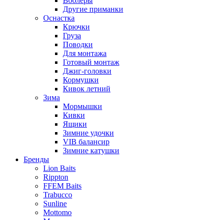
Воблеры
Другие приманки
Оснастка
Крючки
Груза
Поводки
Для монтажа
Готовый монтаж
Джиг-головки
Кормушки
Кивок летний
Зима
Мормышки
Кивки
Ящики
Зимние удочки
VIB балансир
Зимние катушки
Бренды
Lion Baits
Rippton
FFEM Baits
Trabucco
Sunline
Mottomo