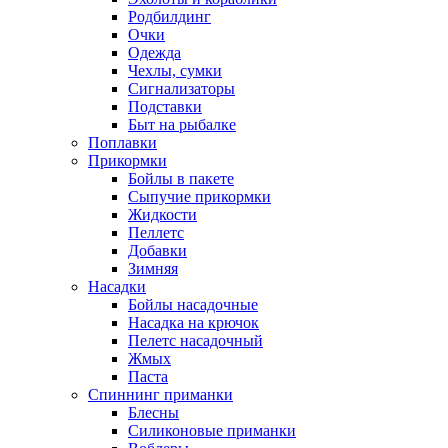
Родбилдинг
Очки
Одежда
Чехлы, сумки
Сигнализаторы
Подставки
Быт на рыбалке
Поплавки
Прикормки
Бойлы в пакете
Сыпучие прикормки
Жидкости
Пеллетс
Добавки
Зимняя
Насадки
Бойлы насадочные
Насадка на крючок
Пелетс насадочный
Жмых
Паста
Спиннинг приманки
Блесны
Силиконовые приманки