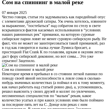
Сом на спиннинг в малой реке
07 января 2025
Честно говоря, статья эта задумывалась как пародийный опус
с эле­ментами дружеской сатиры. Уж очень хотелось, извините
за выражение, “постебаться” над собратом по стелу в свете
вскрывшихся фактов касаемых использования в “условиях
наших равнинных рек” приманки, на которую суровые
сибирские парни ловят не менее суровую сибирскую рыбу. Не
факт, что не может не заинтересоваться такой приманкой, раз
в год как говорится и палка лучше Лумиса бросает, а
простецкий Flat Crank К по голавлям, щукам и окуням легко
даст фору сибирской диковине, но вот сомы... Это уже
серьезно! Зацепило.
Сом на спиннинг в малой реке
Некоторое время я пребывал в со­ стоянии легкой паники по
поводу своей явной неспособности к ловле сома в сколько-
нибудь значимых количествах (а поймал я их к тому моменту,
как на­чал работать над статьей ровно два), а, успокоившись,
решил выяснить у своих друзей и коллег по увлечению,
несомненных специалистов по “малым” рекам, какое
количество усатых и при каких условиях ими было поймано
за последние пять лет на С. Донце или реках с ним
сопоставимых. В зачет так же принимались "условно