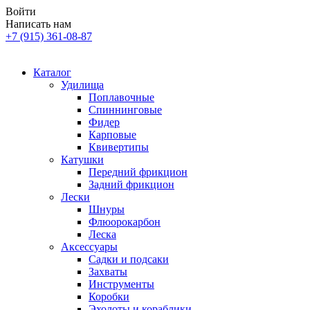
Войти
Написать нам
+7 (915) 361-08-87
Каталог
Удилища
Поплавочные
Спиннинговые
Фидер
Карповые
Квивертипы
Катушки
Передний фрикцион
Задний фрикцион
Лески
Шнуры
Флюорокарбон
Леска
Аксессуары
Садки и подсаки
Захваты
Инструменты
Коробки
Эхолоты и кораблики