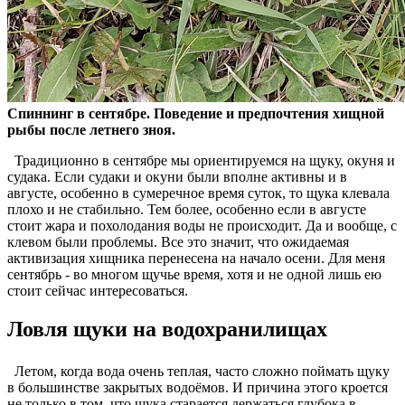
Спиннинг в сентябре. Поведение и предпочтения хищной
рыбы после летнего зноя.
Традиционно в сентябре мы ориентируемся на щуку, окуня и
судака. Если судаки и окуни были вполне активны и в
августе, особенно в сумеречное время суток, то щука клевала
плохо и не стабильно. Тем более, особенно если в августе
стоит жара и похолодания воды не происходит. Да и вообще, с
клевом были проблемы. Все это значит, что ожидаемая
активизация хищника перенесена на начало осени. Для меня
сентябрь - во многом щучье время, хотя и не одной лишь ею
стоит сейчас интересоваться.
Ловля щуки на водохранилищах
Летом, когда вода очень теплая, часто сложно поймать щуку
в большинстве закрытых водоёмов. И причина этого кроется
не только в том, что щука старается держаться глубока в