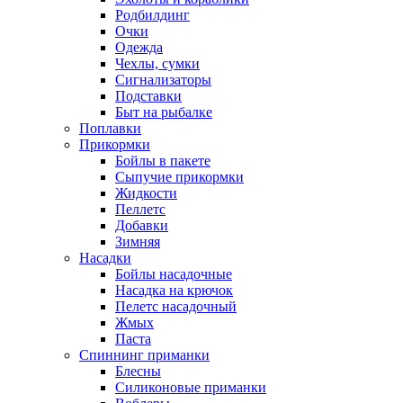
Родбилдинг
Очки
Одежда
Чехлы, сумки
Сигнализаторы
Подставки
Быт на рыбалке
Поплавки
Прикормки
Бойлы в пакете
Сыпучие прикормки
Жидкости
Пеллетс
Добавки
Зимняя
Насадки
Бойлы насадочные
Насадка на крючок
Пелетс насадочный
Жмых
Паста
Спиннинг приманки
Блесны
Силиконовые приманки