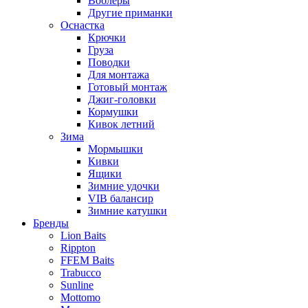
Воблеры
Другие приманки
Оснастка
Крючки
Груза
Поводки
Для монтажа
Готовый монтаж
Джиг-головки
Кормушки
Кивок летний
Зима
Мормышки
Кивки
Ящики
Зимние удочки
VIB балансир
Зимние катушки
Бренды
Lion Baits
Rippton
FFEM Baits
Trabucco
Sunline
Mottomo