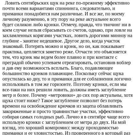
Ловить сентябрьских щук на реке по-прежнему эффективно
почти всеми вариантами спиннинга, следовательно, и
приманки понадобятся нам различные. И все же, по моему
личному разумению, в эту пору на реке актуальнее всего
будет силикон либо крэнки. Отмечу, правда, что твичинг ни в
коем случае нельзя сбрасывать со счетов, однако, при ловле на
захламленных корягами участках, ловить дорогими минноу на
глубине - занятие недешевое. Другое дело, когда участок
знакомый. Потерять можно и крэнк, но он, как показывает
практика, цепляется заметно реже. Отчасти это объясняется
тем, что крэнк мы ведем более плавно и при контакте с
преградой обычно успеваем отреагировать, остановив воблер
и дав ему возможность всплыть. Благо, подавляющее
большинство крэнков плавающие. Поскольку сейчас щука
опустилась ко дну, то и приманки для ее соблазнения логично
использовать в том же горизонте. Поэтому крэнки, если мы
все-таки на них решили ловить, должны иметь заглубление
метр и более. Почему «метровики» до сих пор актуальны, хотя
щука стоит ниже? Такое заглубление позволит без потерь
времени на освобождение крючков из зацепа облавливать
закоряженные и просто травянистые участки, эффективно
собирая самых голодных рыб. Лично я в сентябре чаще всего
использую крэнки с заглублением от метра до двух. На мой
взгляд, это хороший компромисс между проходимостью
приманки и ее уловистостью. Из проверенного в который раз