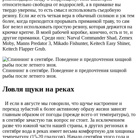
относительно свободна от водорослей, а в приманке вы
твердо уверены, то есть смысл использовать съедобную
резину. Если же есть четкая вера в обычный силикон и уж тем
более, когда приходится прорывать приманкой траву, то сам
Бог велел использовать простую резину, которая держится на
крючке крепче. В моей рабочей коробке, конечно, есть и те, и
другие приманки. Среди них: Narval Commander Shad, Zemex
Moby, Manns Predator 3, Mikado Fishunter, Keitech Easy Shiner,
Keitech Flapper Grub.
Спиннинг в сентябре. Поведение и предпочтения хищной
рыбы после летнего зноя.
Ловля щуки на реках
И если в августе мы говорили, что щучье настроение и
переход зубастой к более активному образу жизни зависят
главным образом от погоды (прежде всего от температуры), то
в сентябре зачастую так вопрос не стоит. За исключением
разве что южной части нашей страны, в других регионах в
сентябре вода в реках имеет весьма комфортную для хищника
температуру (15-20 градусов). Начало сентября этого года и