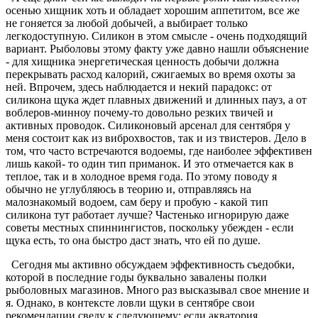
осенью хищник хоть и обладает хорошим аппетитом, все же
не гоняется за любой добычей, а выбирает только
легкодоступную. Силикон в этом смысле - очень подходящий
вариант. Рыболовы этому факту уже давно нашли объяснение
- для хищника энергетическая ценность добычи должна
перекрывать расход калорий, сжигаемых во время охоты за
ней. Впрочем, здесь наблюдается и некий парадокс: от
силикона щука ждет плавных движений и длинных пауз, а от
воблеров-минноу почему-то довольно резких твичей и
активных проводок. Силиконовый арсенал для сентября у
меня состоит как из виброхвостов, так и из твистеров. Дело в
том, что часто встречаются водоемы, где наиболее эффективен
лишь какой- то один тип приманок. И это отмечается как в
теплое, так и в холодное время года. По этому поводу я
обычно не углубляюсь в теорию и, отправляясь на
малознакомый водоем, сам беру и пробую - какой тип
силикона тут работает лучше? Частенько игнорирую даже
советы местных спиннингистов, поскольку убежден - если
щука есть, то она быстро даст знать, что ей по душе.
Сегодня мы активно обсуждаем эффективность съедобки,
которой в последние годы буквально завалены полки
рыболовных магазинов. Много раз высказывал свое мнение и
я. Однако, в контексте ловли щуки в сентябре свои
рекомендации сведу к следующему: если акватория