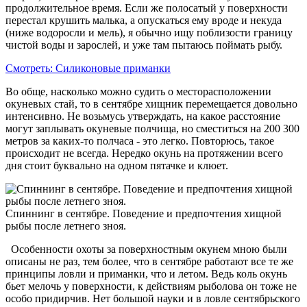
продолжительное время. Если же полосатый у поверхности
перестал крушить малька, а опускаться ему вроде и некуда
(ниже водоросли и мель), я обычно ищу поблизости границу
чистой воды и зарослей, и уже там пытаюсь поймать рыбу.
Смотреть: Силиконовые приманки
Во­ обще, насколько можно судить о месторасположении
окуневых стай, то в сентябре хищник перемещается довольно
интенсивно. Не возьмусь утверждать, на какое расстояние
могут заплывать окуневые полчища, но сместиться на 200­ 300
метров за каких-то полчаса - это легко. Повторюсь, такое
происходит не всегда. Нередко окунь на протяжении всего
дня стоит буквально на одном пятачке и клюет.
Спиннинг в сентябре. Поведение и предпочтения хищной
рыбы после летнего зноя.
Особенности охоты за поверхностным окунем мною были
описаны не раз, тем более, что в сентябре работают все те же
принципы ловли и приманки, что и летом. Ведь коль окунь
бьет мелочь у поверхности, к действиям рыболова он тоже не
особо придирчив. Нет большой науки и в ловле сентябрьского