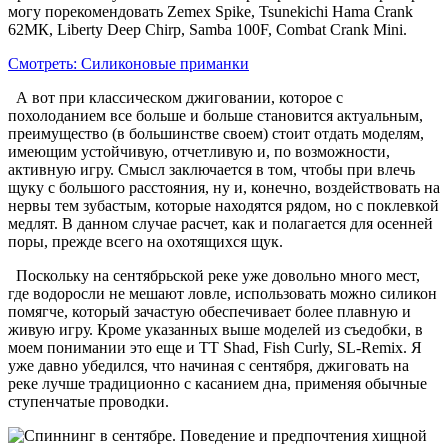
могу порекомендовать Zemex Spike, Tsunekichi Hama Crank
62МК, Liberty Deep Chirp, Samba 100F, Combat Crank Mini.
Смотреть: Силиконовые приманки
А вот при классическом джиговании, которое с
похолоданием все больше и больше становится актуальным,
преимущество (в большинстве своем) стоит отдать моделям,
имеющим устойчивую, отчетливую и, по возможности,
активную игру. Смысл заключается в том, чтобы при­ влечь
щуку с большого расстояния, ну и, конечно, воздействовать на
нервы тем зубастым, которые находятся рядом, но с поклевкой
медлят. В данном случае расчет, как и полагается для осенней
поры, прежде всего на охотящихся щук.
Поскольку на сентябрьской реке уже довольно много мест,
где водоросли не мешают ловле, использовать можно силикон
помягче, который зачастую обеспечивает более плавную и
живую игру. Кроме указанных выше моделей из съедобки, в
моем понимании это еще и TT Shad, Fish Curly, SL-Remix. Я
уже давно убедился, что начиная с сентября, джиговать на
реке лучше традиционно с касанием дна, применяя обычные
ступенчатые проводки.