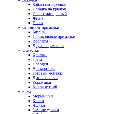
Бойлы насадочные
Насадка на крючок
Пелетс насадочный
Жмых
Паста
Спиннинг приманки
Блесны
Силиконовые приманки
Воблеры
Другие приманки
Оснастка
Крючки
Груза
Поводки
Для монтажа
Готовый монтаж
Джиг-головки
Кормушки
Кивок летний
Зима
Мормышки
Кивки
Ящики
Зимние удочки