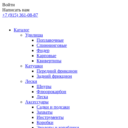
Войти
Написать нам
+7 (915) 361-08-87
Каталог
Удилища
Поплавочные
Спиннинговые
Фидер
Карповые
Квивертипы
Катушки
Передний фрикцион
Задний фрикцион
Лески
Шнуры
Флюорокарбон
Леска
Аксессуары
Садки и подсаки
Захваты
Инструменты
Коробки
Эхолоты и кораблики