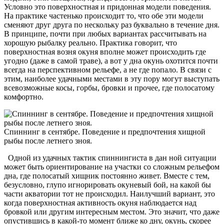
Условно это поверхностная и придонная модели поведения.
На практике частенько происходит то, что обе эти модели
сменяют друг друга по нескольку раз буквально в течение дня.
В принципе, почти при любых вариантах рассчитывать на
хорошую рыбалку реально. Практика говорит, что
поверхностная возня окуня вполне может происходить где
угодно (даже в самой траве), а вот у дна окунь охотится почти
всегда на перспективном рельефе, а не где попало. В связи с
этим, наиболее удачными местами в эту пору могут выступать
всевозможные косы, горбы, бровки и прочее, где полосатому
комфортно.
Спиннинг в сентябре. Поведение и предпочтения хищной
рыбы после летнего зноя.
Одной из удачных тактик спиннингиста в дан­ ной ситуации
может быть ориентирование на участки со сложным рельефом
дна, где полосатый хищник постоянно живет. Вместе с тем,
безусловно, глупо игнорировать окуневый бой, на какой бы
части акватории тот не происходил. Наилучший вариант, это
когда поверхностная активность окуня наблюдается над
бровкой или другим интересным местом. Это значит, что даже
опустившись в какой-то момент ближе ко дну, окунь, скорее