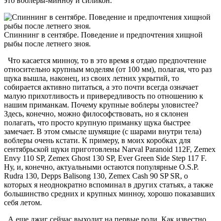
это воблеры-минноу и силикон.
Спиннинг в сентябре. Поведение и предпочтения хищной
рыбы после летнего зноя.
Что касается минноу, то в это время я отдаю предпочтение
относительно крупным моделям (от 100 мм), полагая, что раз
щука вышла, наконец, из своих летних укрытий, то
собирается активно питаться, а это почти всегда означает
малую прихотливость и привередливость по отношению к
нашим приманкам. Почему крупные воблеры уловистее?
Здесь, конечно, можно философствовать, но я склонен
полагать, что просто крупную приманку щука быстрее
замечает. В этом смысле шумящие (с шарами внутри тела)
воблеры очень кстати. К примеру, в моих коробках для
сентябрьской щуки приготовлены Narval Paranoid 112F, Zemex
Envy 110 SP, Zemex Ghost 130 SP, Ever Green Side Step 117 F.
Ну, и, конечно, актуальными остаются популярные O.S.P.
Rudra 130, Depps Balisong 130, Zemex Cash 90 SP SR, о
которых я неоднократно вспоминал в других статьях, а также
большинство средних и крупных минноу, хорошо показавших
себя летом.
А еще джиг сейчас выходит на первые роли. Как известно,