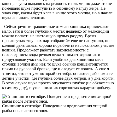
конец августа выдались на редкость теплыми, но даже это не
помешало щуке приступить к сезонному нагулу жира. Не
знаю еще, каким будет клев в конце этого месяца, но в начале
щука ловилась неплохо.
Сейчас речные травянистые отмели хищника привлекают
мало, зато в более глубоких местах недалеко от мелководий
можно попасть на настоящую щучью раздачу. Время
пресловутых «щучьих партсобраний» еще не наступило, но в
клевый день шансы хорошо порыбачить на локальном участке
велики. Продолжает работать закономерность: с
похолоданием воды речная щука занимает коряжник и
прирусловые участки. Если удобных для хищницы мест
стоянки вблизи ямы нет, то щука обычно концентрируется
прямо на русловой бровке, где и следует ее ловить. А еще я
заметил, что вот уже который сентябрь остаются рабочими те
летние участки, где глубина более двух метров, а у дна коряги.
В этом случае щука просто опускается глубже (не обязательно
к самому дну), и уже в нижних горизонтах караулит добычу.
Спиннинг в сентябре. Поведение и предпочтения хищной
рыбы после летнего зноя.