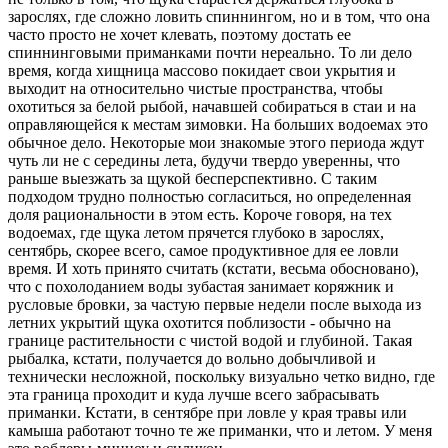
зарослях, где сложно ловить спиннингом, но и в том, что она
часто просто не хочет клевать, поэтому достать ее
спиннинговыми приманками почти нереально. То ли дело
время, когда хищница массово покидает свои укрытия и
выходит на относительно чистые пространства, чтобы
охотиться за белой рыбой, начавшей собираться в стаи и на
оправляющейся к местам зимовки. На больших водоемах это
обычное дело. Некоторые мои знакомые этого периода ждут
чуть ли не с середины лета, будучи твердо уверенны, что
раньше выезжать за щукой бесперспективно. С таким
подходом трудно полностью согласиться, но определенная
доля рациональности в этом есть. Короче говоря, на тех
водоемах, где щука летом прячется глубоко в зарослях,
сентябрь, скорее всего, самое продуктивное для ее ловли
время. И хоть принято считать (кстати, весьма обосновано),
что с похолоданием воды зубастая занимает коряжник и
русловые бровки, за­ частую первые недели после выхода из
летних укрытий щука охотится поблизости - обычно на
границе растительности с чистой водой и глубиной. Такая
рыбалка, кстати, получается до­ вольно добычливой и
технически несложной, поскольку визуально четко видно, где
эта граница проходит и куда лучше всего забрасывать
приманки. Кстати, в сентябре при ловле у края травы или
камыша работают точно те же приманки, что и летом. У меня