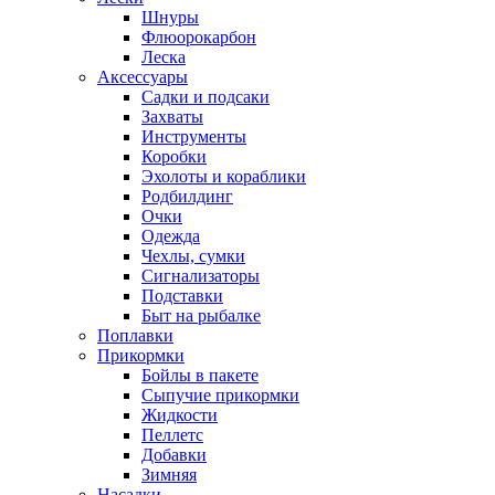
Шнуры
Флюорокарбон
Леска
Аксессуары
Садки и подсаки
Захваты
Инструменты
Коробки
Эхолоты и кораблики
Родбилдинг
Очки
Одежда
Чехлы, сумки
Сигнализаторы
Подставки
Быт на рыбалке
Поплавки
Прикормки
Бойлы в пакете
Сыпучие прикормки
Жидкости
Пеллетс
Добавки
Зимняя
Насадки