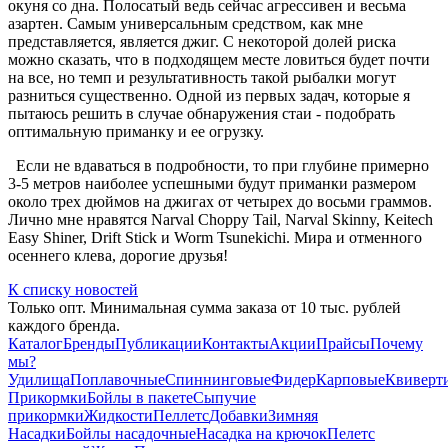
окуня со дна. Полосатый ведь сейчас агрессивен и весьма
азартен. Самым универсальным средством, как мне
представляется, является джиг. С некоторой долей риска
можно сказать, что в подходящем месте ловиться будет почти
на все, но темп и результативность такой рыбалки могут
разниться существенно. Одной из первых задач, которые я
пытаюсь решить в случае обнаружения стаи - подобрать
оптимальную приманку и ее огрузку.
Если не вдаваться в подробности, то при глубине примерно
3-5 метров наиболее успешными будут приманки размером
около трех дюймов на джигах от четырех до восьми граммов.
Лично мне нравятся Narval Choppy Tail, Narval Skinny, Keitech
Easy Shiner, Drift Stick и Worm Tsunekichi. Мира и отменного
осеннего клева, дорогие друзья!
К списку новостей
Только опт. Минимальная сумма заказа от 10 тыс. рублей
каждого бренда.
Каталог
Бренды
Публикации
Контакты
Акции
Прайсы
Почему
мы?
Удилища
Поплавочные
Спиннинговые
Фидер
Карповые
Квиверт
Прикормки
Бойлы в пакете
Сыпучие
прикормки
Жидкости
Пеллетс
Добавки
Зимняя
Насадки
Бойлы насадочные
Насадка на крючок
Пелетс