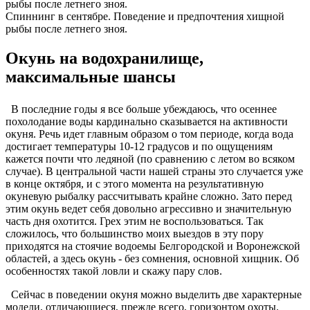
Спиннинг в сентябре. Поведение и предпочтения хищной
рыбы после летнего зноя.
Окунь на водохранилище,
максимальные шансы
В последние годы я все больше убеждаюсь, что осеннее
похолодание воды кардинально сказывается на активности
окуня. Речь идет главным образом о том периоде, когда вода
достигает температуры 10-12 градусов и по ощущениям
кажется почти что ледяной (по сравнению с летом во всяком
случае). В центральной части нашей страны это случается уже
в конце октября, и с этого момента на результативную
окуневую рыбалку рассчитывать крайне сложно. Зато перед
этим окунь ведет себя довольно агрессивно и значительную
часть дня охотится. Грех этим не воспользоваться. Так
сложилось, что большинство моих выездов в эту пору
приходятся на стоячие водоемы Белгородской и Воронежской
областей, а здесь окунь - без сомнения, основной хищник. Об
особенностях такой ловли и скажу пару слов.
Сейчас в поведении окуня можно выделить две характерные
модели, отличающиеся, прежде всего, горизонтом охоты.