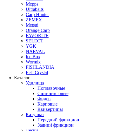
Mepps
Ultrabaits
Carp Hunter
ZEMEX
Metsui
Orange Carp
FAVORITE
SELECT
YGK
NARVAL
Ice Box
Wormix
FISHLANDIA
Fish Crystal
Каталог
Удилища
Поплавочные
Спиннинговые
Фидер
Карповые
Квивертипы
Катушки
Передний фрикцион
Задний фрикцион
Лески