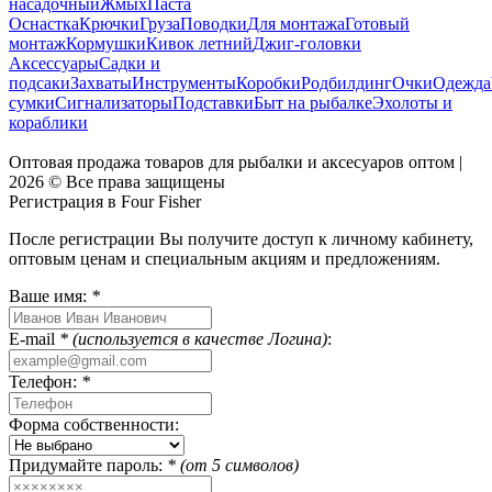
насадочный
Жмых
Паста
Оснастка
Крючки
Груза
Поводки
Для монтажа
Готовый
монтаж
Кормушки
Кивок летний
Джиг-головки
Аксессуары
Садки и
подсаки
Захваты
Инструменты
Коробки
Родбилдинг
Очки
Одежда
сумки
Сигнализаторы
Подставки
Быт на рыбалке
Эхолоты и
кораблики
Оптовая продажа товаров для рыбалки и аксесуаров оптом |
2026 © Все права защищены
Регистрация в Four Fisher
После регистрации Вы получите доступ к личному кабинету,
оптовым ценам и специальным акциям и предложениям.
Ваше имя:
*
E-mail
* (используется в качестве Логина)
:
Телефон:
*
Форма собственности:
Придумайте пароль:
* (от 5 символов)