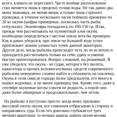
всего, клевать не перестанет. Часто вообще расположение
стаи меняется лишь в пределах толщи воды. Не так давно два
моих знакомых, не меняя якоря, а только лишь горизонт
проводки, в течение нескольких часов поймали примерно по
20 кг окуня (цифры примерные, поскольку часть рыбы
отпускали). Экземпляры попадались по 100-150 гр. Итак,
прежде чем рассчитывать на пулеметный клев окуня,
необходимо определиться с местом ловли хотя бы примерно.
Как я давно убедился, при ловле на большой воде успех
приближает знание уловистых точек данной акватории.
Другое дело, когда рыбалка происходит чуть ли не вслепую и
приходится рассчитывать только на себя, удачу и умение
быстро ориен­тироваться. Вопрос сложный, но решаемый. Я
уже убедился, что окунь - не судак, которого без эхолота,
навигатора и прочих вспомогательных средств современного
рыболова невероятно сложно найти и соблазнить на поклевку.
Окунь в этом смысле гораздо более предсказуем, его много в
наших водоемах, и он менее приверед­ лив. Кроме того, даже в
сентябре окуневые кот­лы совсем не редкость, а порой они
даже более обширные и продолжительные, чем летом.
На рыбалке я поступаю просто: когда вижу признаки
массовой охоты окуня, все сомнения отбрасываю в сторону и
направляюсь туда. Если это довольно глубокая (от трех
метров) акватория, то велики шансы ловить окуня весьма