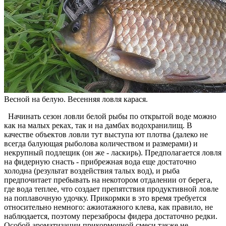
Весной на белую. Весенняя ловля карася.
Начинать сезон ловли белой рыбы по открытой воде можно
как на малых реках, так и на дамбах водохранилищ. В
качестве объектов ловли тут выступа ют плотва (далеко не
всегда балующая рыболова количеством и размерами) и
некрупный подлещик (он же - ласкирь). Предполагается ловля
на фидерную снасть - прибрежная вода еще достаточно
холодна (результат воздействия талых вод), и рыба
предпочитает пребывать на некотором отдалении от берега,
где вода теплее, что создает препятствия продуктивной ловле
на поплавочную удочку. Прикормки в это время требуется
относительно немного: ажиотажного клева, как правило, не
наблюдается, поэтому перезабросы фидера достаточно редки.
Особой ароматизации прикормочной смеси также не