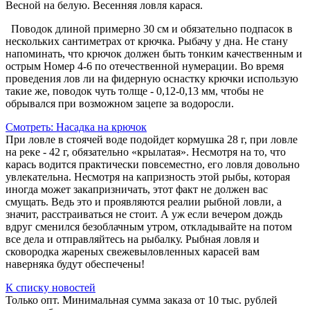
Весной на белую. Весенняя ловля карася.
Поводок длиной примерно 30 см и обязательно подпасок в
нескольких сантиметрах от крючка. Рыбачу у дна. Не стану
напоминать, что крючок должен быть тонким качественным и
острым Номер 4-6 по отечественной нумерации. Во время
проведения лов ли на фидерную оснастку крючки использую
такие же, поводок чуть толще - 0,12-0,13 мм, чтобы не
обрывался при возможном зацепе за водоросли.
Смотреть: Насадка на крючок
При ловле в стоячей воде подойдет кормушка 28 г, при ловле
на реке - 42 г, обязательно «крылатая». Несмотря на то, что
карась водится практически повсеместно, его ловля довольно
увлекательна. Несмотря на капризность этой рыбы, которая
иногда может закапризничать, этот факт не должен вас
смущать. Ведь это и проявляются реалии рыбной ловли, а
значит, расстраиваться не стоит. А уж если вечером дождь
вдруг сменился безоблачным утром, откладывайте на потом
все дела и отправляйтесь на рыбалку. Рыбная ловля и
сковородка жареных свежевыловленных карасей вам
наверняка будут обеспечены!
К списку новостей
Только опт. Минимальная сумма заказа от 10 тыс. рублей