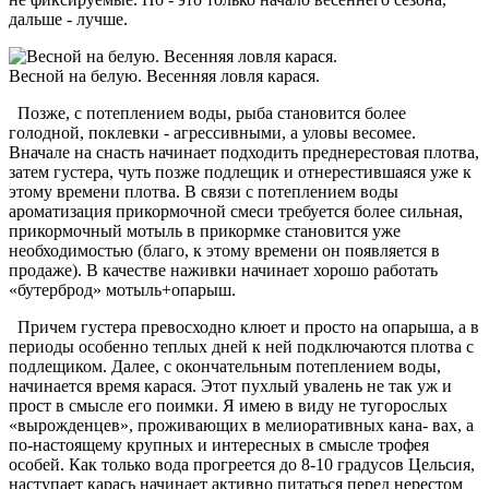
дальше - лучше.
Весной на белую. Весенняя ловля карася.
Позже, с потеплением воды, рыба становится более
голодной, поклевки - агрессивными, а уловы весомее.
Вначале на снасть начинает подходить преднерестовая плотва,
затем густера, чуть позже подлещик и отнерестившаяся уже к
этому времени плотва. В связи с потеплением воды
ароматизация прикормочной смеси требуется более сильная,
прикормочный мотыль в прикормке становится уже
необходимостью (благо, к этому времени он появляется в
продаже). В качестве наживки начинает хорошо работать
«бутерброд» мотыль+опарыш.
Причем густера превосходно клюет и просто на опарыша, а в
периоды особенно теплых дней к ней подключаются плотва с
подлещиком. Далее, с окончательным потеплением воды,
начинается время карася. Этот пухлый увалень не так уж и
прост в смысле его поимки. Я имею в виду не тугорослых
«вырожденцев», проживающих в мелиоративных кана- вах, а
по-настоящему крупных и интересных в смысле трофея
особей. Как только вода прогреется до 8-10 градусов Цельсия,
наступает карась начинает активно питаться перед нерестом