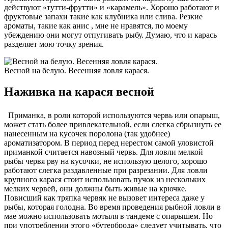
действуют «тутти-фрутти» и «карамель». Хорошо работают и
фруктовые запахи такие как клубника или слива. Резкие
ароматы, такие как анис , мне не нравятся, по моему
убеждению они могут отпугивать рыбу. Думаю, что и карась
разделяет мою точку зрения.
Весной на белую. Весенняя ловля карася.
Наживка на карася весной
Приманка, в роли которой используются червь или опарыш,
может стать более привлекательной, если слегка сбрызнуть ее
нанесенным на кусочек поролона (так удобнее)
ароматизатором. В период перед нерестом самой уловистой
приманкой считается навозный червь. Для ловли мелкой
рыбы червя рву на кусочки, не использую целого, хорошо
работают слегка раздавленные при разрезании. Для ловли
крупного карася стоит использовать пучок из нескольких
мелких червей, они должны быть живые на крючке.
Повисший как тряпка червяк не вызовет интереса даже у
рыбы, которая голодна. Во время проведения рыбной ловли в
мае можно использовать мотыля в тандеме с опарышем. Но
при употреблении этого «бутерброда» следует учитывать, что