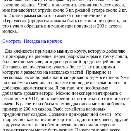
готовлю заранее. Чтобы приготовить основную массу смеси,
мне понадобится отруби около 5 кг, ржаной сухарь около 2 кг,
по 2 килограмма молотого жмыха подсолнечника и
«Геркулеса» (продукты должны быть свежие и не горчить, на
это нужно обращать внимание при покупке) и 200 г сухого
молока.
Смотреть: Насадка на крючок
Для клейкости применяю манную крупу, которую добавляю
в прикормку на рыбалке, перед pабросом корма в точку ловли,
больше или меньше, исходя из условий предстоящей ловли.
Из такого количества получается более 11 кг прикормки,
которую я разделяю на несколько частей. Примерно за
несколько часов до рыбалки я запариваю в термосе пшено Уже
на водоёме я смешиваю в пакете или ведре все компоненты и
добавляю ароматизаторы. Я считаю, что необходимо
добавлять ароматизаторы. Можно поэкспериментировать с
различными VDE, но проверенной статистики по ним пока не
имею. В расчете на объем термоведра смеси можно добавить
примерно 200 мл сахара. Рыба семейства карповых
предпочитает сладкое. Создание прикормочной смеси - это
творчество, как написание картины: один штрих здесь, другой
в другом месте, не особенно легко, но весьма интересно.
Ароматизаторы могут быть разные. На карася лучше всего