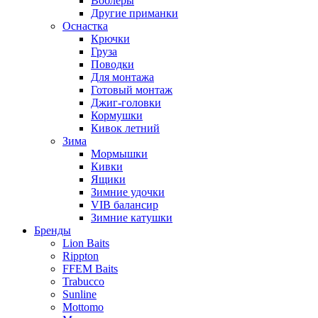
Воблеры
Другие приманки
Оснастка
Крючки
Груза
Поводки
Для монтажа
Готовый монтаж
Джиг-головки
Кормушки
Кивок летний
Зима
Мормышки
Кивки
Ящики
Зимние удочки
VIB балансир
Зимние катушки
Бренды
Lion Baits
Rippton
FFEM Baits
Trabucco
Sunline
Mottomo