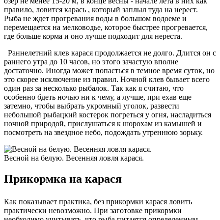
озер не менее 15-20 м, в конце весны - начале лета в них как
правило, ловится карась , который заплыл туда на нерест.
Рыба не ждет прогревания воды в большом водоеме и
перемещается на мелководье, которое быстрее прогревается,
где больше корма и оно лучше подходит для нереста.
Раннелетний клев карася продолжается не долго. Длится он с
раннего утра до 10 часов, но этого зачастую вполне
достаточно. Иногда может попасться в темное время суток, но
это скорее исключение из правил. Ночной клев бывает всего
один раз за несколько рыбалок. Так как я считаю, что
особенно бдеть ночью ни к чему, а лучше, при ехав еще
затемно, чтобы выбрать укромный уголок, развести
небольшой рыбацкий костерок погреться у огня, насладиться
ночной природой, прислушаться к шорохам из камышей и
посмотреть на звездное небо, подождать утреннюю зорьку.
Весной на белую. Весенняя ловля карася.
Прикормка на карася
Как показывает практика, без прикормки карася ловить
практически невозможно. При заготовке прикормки
необходимо учитывать, что рыба питается определенным