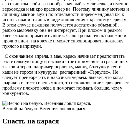
его слишком любит разнообразная рыбья мелочевка, а именно
верховодка и микро краснопер ка. Поэтому личинку мотыля и
личинку мясной мухи по отдельности порекомендовал бы к
использованию лишь в виде дополнения к красному червяку .
В этом случае наживка получается достаточно объемной,
рыбью мелочевку она не интересует. При плохом и редком
клеве можно применить шпик. Сало крепко очень надежно и
прочно висит на крючке и может спровоцировать поклевку
пухлого капризули.
С окончанием апреля, в мае, карась начинает предпочитать
растительную пищу и насадки стоит применять из различных
злаков и зерен, например перловку, манку, болтушку, тесто,
каши из гороха и кукурузы, распаренный «Геркулес». Не
следует пренебрегать и навозным червем. Бывает, что когда
шариков из теста очень много, то использование червя решает
проблему плохого клёва и помогает поймать больше, чем у
конкурентов.
Весной на белую. Весенняя ловля карася.
Снасть на карася