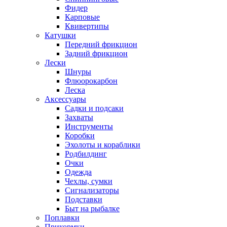
Фидер
Карповые
Квивертипы
Катушки
Передний фрикцион
Задний фрикцион
Лески
Шнуры
Флюорокарбон
Леска
Аксессуары
Садки и подсаки
Захваты
Инструменты
Коробки
Эхолоты и кораблики
Родбилдинг
Очки
Одежда
Чехлы, сумки
Сигнализаторы
Подставки
Быт на рыбалке
Поплавки
Прикормки