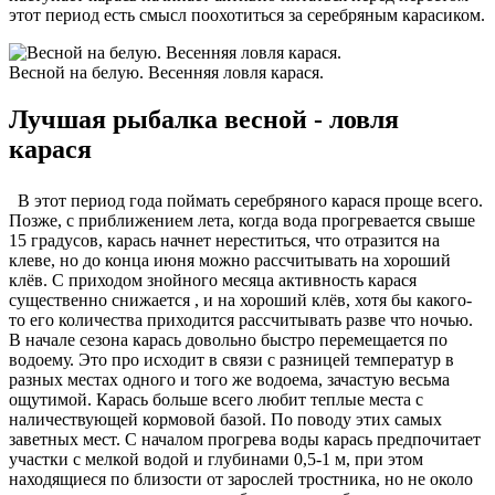
этот период есть смысл поохотиться за серебряным карасиком.
Весной на белую. Весенняя ловля карася.
Лучшая рыбалка весной - ловля
карася
В этот период года поймать серебряного карася проще всего.
Позже, с приближением лета, когда вода прогревается свыше
15 градусов, карась начнет нереститься, что отразится на
клеве, но до конца июня можно рассчитывать на хороший
клёв. С приходом знойного месяца активность карася
существенно снижается , и на хороший клёв, хотя бы какого-
то его количества приходится рассчитывать разве что ночью.
В начале сезона карась довольно быстро перемещается по
водоему. Это про исходит в связи с разницей температур в
разных местах одного и того же водоема, зачастую весьма
ощутимой. Карась больше всего любит теплые места с
наличествующей кормовой базой. По поводу этих самых
заветных мест. С началом прогрева воды карась предпочитает
участки с мелкой водой и глубинами 0,5-1 м, при этом
находящиеся по близости от зарослей тростника, но не около