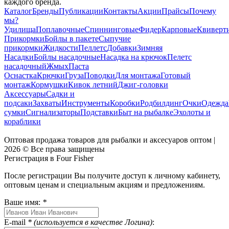
каждого бренда.
Каталог
Бренды
Публикации
Контакты
Акции
Прайсы
Почему
мы?
Удилища
Поплавочные
Спиннинговые
Фидер
Карповые
Квиверт
Прикормки
Бойлы в пакете
Сыпучие
прикормки
Жидкости
Пеллетс
Добавки
Зимняя
Насадки
Бойлы насадочные
Насадка на крючок
Пелетс
насадочный
Жмых
Паста
Оснастка
Крючки
Груза
Поводки
Для монтажа
Готовый
монтаж
Кормушки
Кивок летний
Джиг-головки
Аксессуары
Садки и
подсаки
Захваты
Инструменты
Коробки
Родбилдинг
Очки
Одежда
сумки
Сигнализаторы
Подставки
Быт на рыбалке
Эхолоты и
кораблики
Оптовая продажа товаров для рыбалки и аксесуаров оптом |
2026 © Все права защищены
Регистрация в Four Fisher
После регистрации Вы получите доступ к личному кабинету,
оптовым ценам и специальным акциям и предложениям.
Ваше имя:
*
E-mail
* (используется в качестве Логина)
: