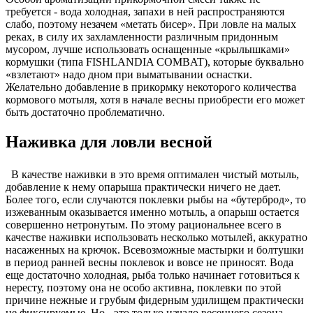
требуется - вода холодная, запахи в ней распространяются
слабо, поэтому незачем «метать бисер». При ловле на малых
реках, в силу их захламленности различным придонным
мусором, лучше использовать оснащенные «крылышками»
кормушки (типа FISHLANDIA COMBAT), которые буквально
«взлетают» надо дном при выматывании оснастки.
Желательно добавление в прикормку некоторого количества
кормового мотыля, хотя в начале весны приобрести его может
быть достаточно проблематично.
Наживка для ловли весной
В качестве наживки в это время оптимален чистый мотыль,
добавление к нему опарыша практически ничего не дает.
Более того, если случаются поклевки рыбы на «бутерброд», то
изжеванным оказывается именно мотыль, а опарыш остается
совершенно нетронутым. По этому рациональнее всего в
качестве наживки использовать несколько мотылей, аккуратно
насаженных на крючок. Всевозможные мастырки и болтушки
в период ранней весны поклевок и вовсе не приносят. Вода
еще достаточно холодная, рыба только начинает готовиться к
нересту, поэтому она не особо активна, поклевки по этой
причине нежные и грубым фидерным удилищем практически
не фиксируемые. Но - это только начало весеннего сезона,