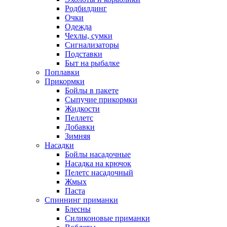
Родбилдинг
Очки
Одежда
Чехлы, сумки
Сигнализаторы
Подставки
Быт на рыбалке
Поплавки
Прикормки
Бойлы в пакете
Сыпучие прикормки
Жидкости
Пеллетс
Добавки
Зимняя
Насадки
Бойлы насадочные
Насадка на крючок
Пелетс насадочный
Жмых
Паста
Спиннинг приманки
Блесны
Силиконовые приманки