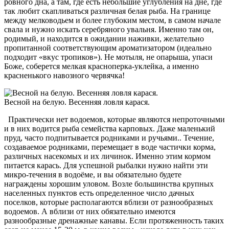
ровного дна, а там, где есть небольшие углубления на дне, где
так любит скапливаться различная белая рыба. На границе
между мелководьем и более глубоким местом, в самом начале
свала и нужно искать серебряного увальня. Именно там он,
родимый, и находится в ожидании наживки, желательно
пропитанной соответствующим ароматизатором (идеально
подходит «вкус тропиков»). Не мотыля, не опарыша, упаси
Боже, соберется мелкая красноперка-уклейка, а именно
красненького навозного червячка!
Весной на белую. Весенняя ловля карася.
Практически нет водоемов, которые являются непроточными
и в них водится рыба семейства карповых. Даже маленький
пруд, часто подпитывается родниками и ручьями.. Течение,
создаваемое родниками, перемещает в воде частички корма,
различных насекомых и их личинок. Именно этим кормом
питается карась. Для успешной рыбалки нужно найти эти
микро-течения в водоёме, и вы обязательно будете
награждены хорошим уловом. Возле большинства крупных
населенных пунктов есть определенное число дачных
поселков, которые располагаются вблизи от разнообразных
водоемов. А вблизи от них обязательно имеются
разнообразные дренажные канавы. Если протяженность таких