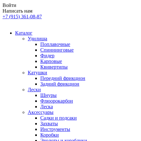
Войти
Написать нам
+7 (915) 361-08-87
Каталог
Удилища
Поплавочные
Спиннинговые
Фидер
Карповые
Квивертипы
Катушки
Передний фрикцион
Задний фрикцион
Лески
Шнуры
Флюорокарбон
Леска
Аксессуары
Садки и подсаки
Захваты
Инструменты
Коробки
Эхолоты и кораблики