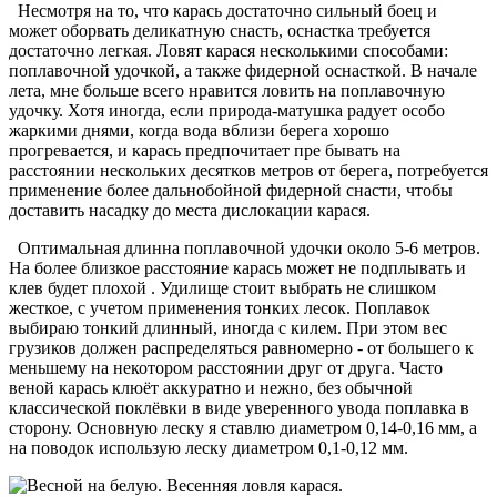
Несмотря на то, что карась достаточно сильный боец и
может оборвать деликатную снасть, оснастка требуется
достаточно легкая. Ловят карася несколькими способами:
поплавочной удочкой, а также фидерной оснасткой. В начале
лета, мне больше всего нравится ловить на поплавочную
удочку. Хотя иногда, если природа-матушка радует особо
жаркими днями, когда вода вблизи берега хорошо
прогревается, и карась предпочитает пре бывать на
расстоянии нескольких десятков метров от берега, потребуется
применение более дальнобойной фидерной снасти, чтобы
доставить насадку до места дислокации карася.
Оптимальная длинна поплавочной удочки около 5-6 метров.
На более близкое расстояние карась может не подплывать и
клев будет плохой . Удилище стоит выбрать не слишком
жесткое, с учетом применения тонких лесок. Поплавок
выбираю тонкий длинный, иногда с килем. При этом вес
грузиков должен распределяться равномерно - от большего к
меньшему на некотором расстоянии друг от друга. Часто
веной карась клюёт аккуратно и нежно, без обычной
классической поклёвки в виде уверенного увода поплавка в
сторону. Основную леску я ставлю диаметром 0,14-0,16 мм, а
на поводок использую леску диаметром 0,1-0,12 мм.