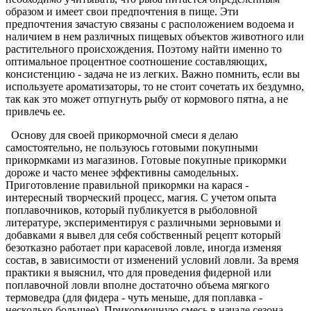
образом и имеет свои предпочтения в пище. Эти
предпочтения зачастую связаны с расположением водоема и
наличием в нем различных пищевых объектов животного или
растительного происхождения. Поэтому найти именно то
оптимальное процентное соотношение составляющих,
консистенцию - задача не из легких. Важно помнить, если вы
используете ароматизаторы, то не стоит сочетать их бездумно,
так как это может отпугнуть рыбу от кормового пятна, а не
привлечь ее.
Основу для своей прикормочной смеси я делаю
самостоятельно, не пользуюсь готовыми покупными
прикормками из магазинов. Готовые покупные прикормки
дороже и часто менее эффективны самодельных.
Приготовление правильной прикормки на карася -
интересный творческий процесс, магия. С учетом опыта
поплавочников, который публикуется в рыболовной
литературе, экспериментируя с различными зерновыми и
добавками я вывел для себя собственный рецепт который
безотказно работает при карасевой ловле, иногда изменяя
состав, в зависимости от изменений условий ловли. За время
практики я выяснил, что для проведения фидерной или
поплавочной ловли вполне достаточно объема мягкого
термоведра (для фидера - чуть меньше, для поплавка -
несколько большее). Прикормочную смесь в начале сезона