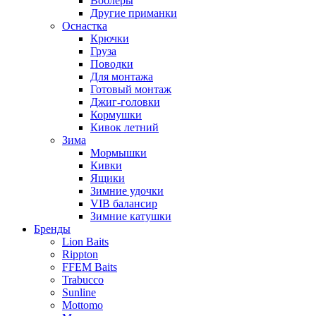
Воблеры
Другие приманки
Оснастка
Крючки
Груза
Поводки
Для монтажа
Готовый монтаж
Джиг-головки
Кормушки
Кивок летний
Зима
Мормышки
Кивки
Ящики
Зимние удочки
VIB балансир
Зимние катушки
Бренды
Lion Baits
Rippton
FFEM Baits
Trabucco
Sunline
Mottomo