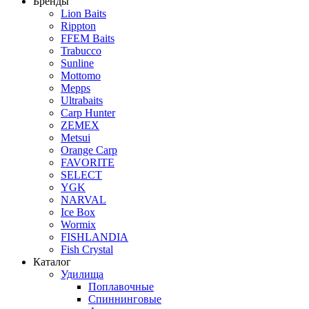
Бренды
Lion Baits
Rippton
FFEM Baits
Trabucco
Sunline
Mottomo
Mepps
Ultrabaits
Carp Hunter
ZEMEX
Metsui
Orange Carp
FAVORITE
SELECT
YGK
NARVAL
Ice Box
Wormix
FISHLANDIA
Fish Crystal
Каталог
Удилища
Поплавочные
Спиннинговые