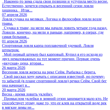
Наконец-то зима сдала свои позиции и уступила место весне.
Естественно, хочется открыть и весенний сезон ловли
хищника. Итак...
07 апреля 2026
Ловля судака на меляках. Логика и философия ловли возле
травы.
Судака в траве, на мели мы начали ловить четыре года назад.
Ловили, конечно, на мели и раньше, например, в озерах, где
самая большая...
01 апреля 2026
Спортивная ловля карпа поплавочной удочкой. Ловля
штекером.
Мой первый штекер был карповый. Купил я его исходя из
двух немаловажных на тот момент причин. Первая: очень
«вкусная» цена, вторая...
26 марта 2026
Весенняя ловля жереха на реке Сейм. Рыбалка с берега.
Свой рассказ хочу начать с описания известной, но почему-
то забытой (в плане спортивной ловли) речки Сейм. Свой бег
она начинает в...
20 марта 2026
Весна - время ловить уклейку.
Промыслом уклейки в зимний сезон занимается мало кто. Не
способствует этому даже то, что ее клев на открытой воде рек
в мягкие зимы не...