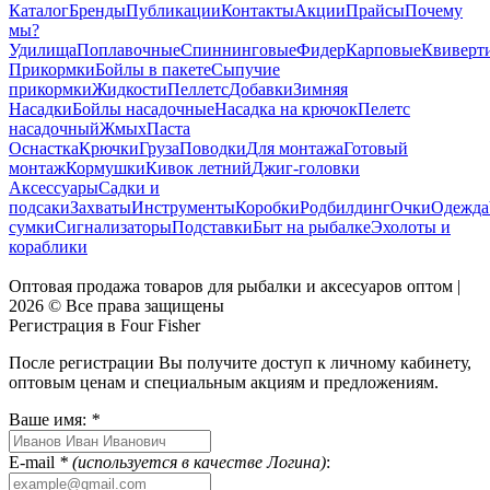
Каталог
Бренды
Публикации
Контакты
Акции
Прайсы
Почему
мы?
Удилища
Поплавочные
Спиннинговые
Фидер
Карповые
Квиверт
Прикормки
Бойлы в пакете
Сыпучие
прикормки
Жидкости
Пеллетс
Добавки
Зимняя
Насадки
Бойлы насадочные
Насадка на крючок
Пелетс
насадочный
Жмых
Паста
Оснастка
Крючки
Груза
Поводки
Для монтажа
Готовый
монтаж
Кормушки
Кивок летний
Джиг-головки
Аксессуары
Садки и
подсаки
Захваты
Инструменты
Коробки
Родбилдинг
Очки
Одежда
сумки
Сигнализаторы
Подставки
Быт на рыбалке
Эхолоты и
кораблики
Оптовая продажа товаров для рыбалки и аксесуаров оптом |
2026 © Все права защищены
Регистрация в Four Fisher
После регистрации Вы получите доступ к личному кабинету,
оптовым ценам и специальным акциям и предложениям.
Ваше имя:
*
E-mail
* (используется в качестве Логина)
: