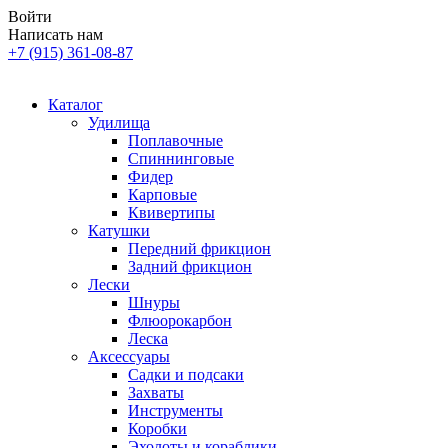
Войти
Написать нам
+7 (915) 361-08-87
Каталог
Удилища
Поплавочные
Спиннинговые
Фидер
Карповые
Квивертипы
Катушки
Передний фрикцион
Задний фрикцион
Лески
Шнуры
Флюорокарбон
Леска
Аксессуары
Садки и подсаки
Захваты
Инструменты
Коробки
Эхолоты и кораблики