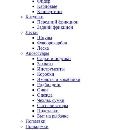
Фидер
Карповые
Квивертипы
Катушки
Передний фрикцион
Задний фрикцион
Лески
Шнуры
Флюорокарбон
Леска
Аксессуары
Садки и подсаки
Захваты
Инструменты
Коробки
Эхолоты и кораблики
Родбилдинг
Очки
Одежда
Чехлы, сумки
Сигнализаторы
Подставки
Быт на рыбалке
Поплавки
Прикормки