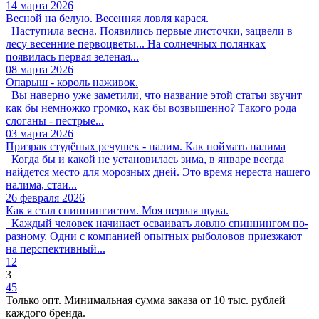
14 марта 2026
Весной на белую. Весенняя ловля карася.
Наступила весна. Появились первые листочки, зацвели в
лесу весенние первоцветы... На солнечных полянках
появилась первая зеленая...
08 марта 2026
Опарыш - король наживок.
Вы наверно уже заметили, что название этой статьи звучит
как бы немножко громко, как бы возвышенно? Такого рода
слоганы - пестрые...
03 марта 2026
Призрак студёных речушек - налим. Как поймать налима
Когда бы и какой не установилась зима, в январе всегда
найдется место для морозных дней. Это время нереста нашего
налима, стаи...
26 февраля 2026
Как я стал спиннингистом. Моя первая щука.
Каждый человек начинает осваивать ловлю спиннингом по-
разному. Одни с компанией опытных рыболовов приезжают
на перспективный...
1
2
3
4
5
Только опт. Минимальная сумма заказа от 10 тыс. рублей
каждого бренда.